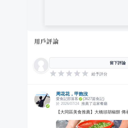
用戶評論
留下評論
給予評分
周花花，甲飽沒
愛食記部落客
(
3627
篇食記)
於
2026/07/24
推薦了這家餐廳
【大同區美食推薦】大橋頭胡椒餅 傳