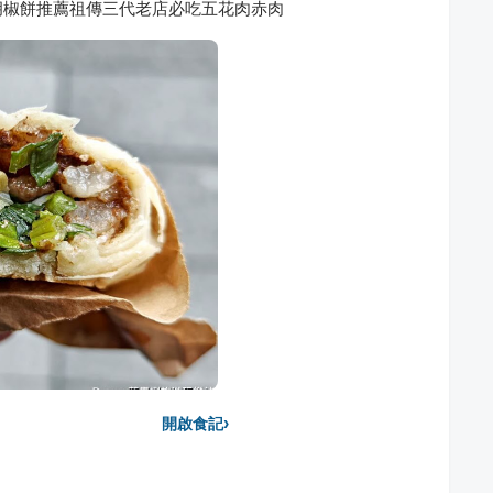
胡椒餅推薦祖傳三代老店必吃五花肉赤肉
›
開啟食記