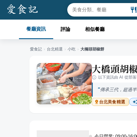
餐廳資訊
評論
相似餐廳
愛食記
›
台北
精選
›
小吃
›
大橋頭胡椒餅
大橋頭胡
以下資訊由 AI 從部
傳承三代，超過半
台北
美食精選
今日營業: 09:00-16:0