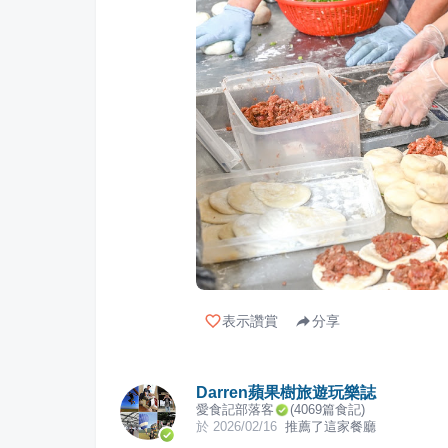
表示讚賞
分享
Darren蘋果樹旅遊玩樂誌
愛食記部落客
(
4069
篇食記)
於
2026/02/16
推薦了這家餐廳