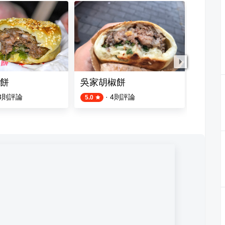
餅
吳家胡椒餅
台北公
3
則評論
·
4
則評論
1
則評論
5.0