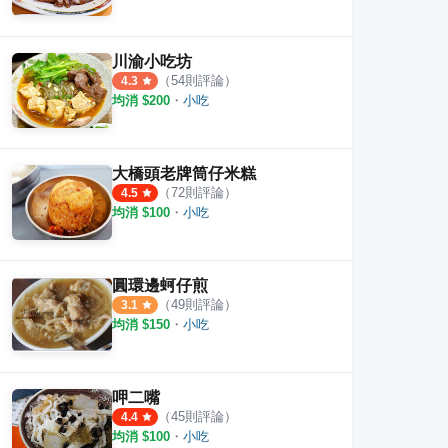
川渝小吃坊
（
54
則評論）
4.3
均消 $
200
・
小吃
大橋頭老牌筒仔米糕
（
72
則評論）
4.5
均消 $
100
・
小吃
圓環邊蚵仔煎
（
49
則評論）
3.1
均消 $
150
・
小吃
呷二嘴
（
45
則評論）
4.4
均消 $
100
・
小吃