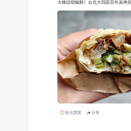
大橋頭胡椒餅》台北大同區百年炭烤
表示讚賞
分享