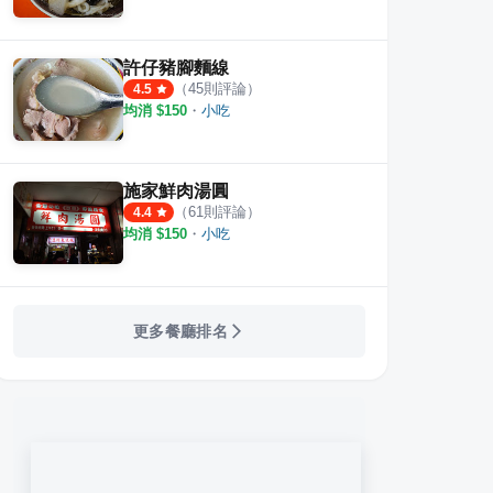
許仔豬腳麵線
（
45
則評論）
4.5
均消 $
150
・
小吃
施家鮮肉湯圓
（
61
則評論）
4.4
均消 $
150
・
小吃
更多餐廳排名