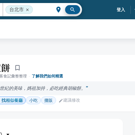
台北市
登入
椒餅
落客食記彙整整理
·
了解我們如何精選
世紀的美味，媽祖加持，必吃經典胡椒餅。
建議修改
找相似餐廳
小吃
攤販
0