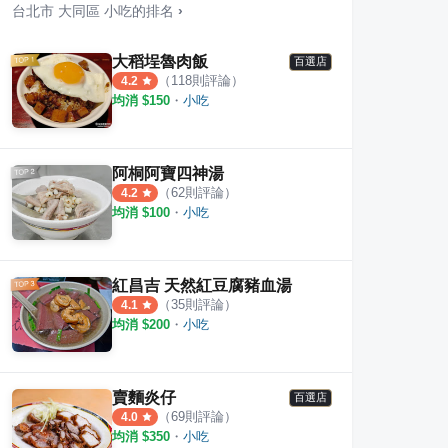
台北市
大同區
小吃
的排名
›
大稻埕魯肉飯
百選店
（
118
則評論）
4.2
均消 $
150
・
小吃
館胡椒餅
高餅屋.炭烤胡椒餅/菜頭絲餅
東林
阿桐阿寶四神湯
（
62
則評論）
·
4
則評論
3
則評
4.2
4.0
均消 $
100
・
小吃
紅昌吉 天然紅豆腐豬血湯
（
35
則評論）
4.1
均消 $
200
・
小吃
賣麵炎仔
百選店
（
69
則評論）
4.0
均消 $
350
・
小吃