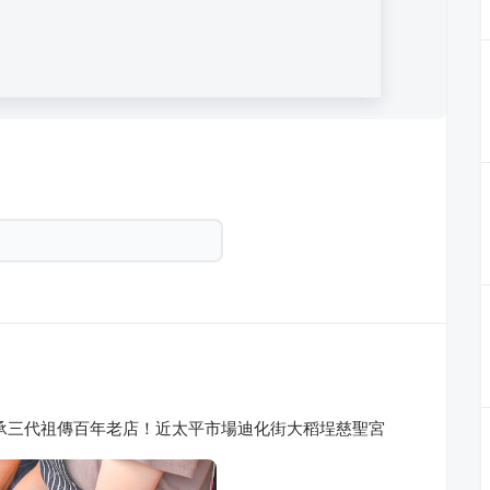
承三代祖傳百年老店！近太平市場迪化街大稻埕慈聖宮