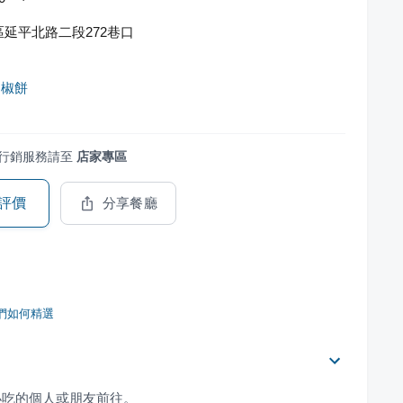
延平北路二段272巷口
胡椒餅
行銷服務請至
店家專區
評價
分享餐廳
們如何精選
小吃的個人或朋友前往。