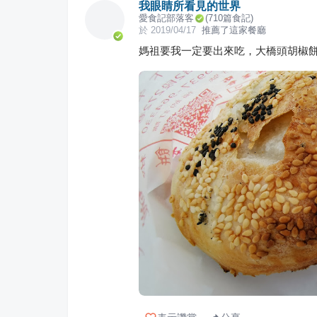
我眼睛所看見的世界
愛食記部落客
(
710
篇食記)
於
2019/04/17
推薦了這家餐廳
媽祖要我一定要出來吃，大橋頭胡椒