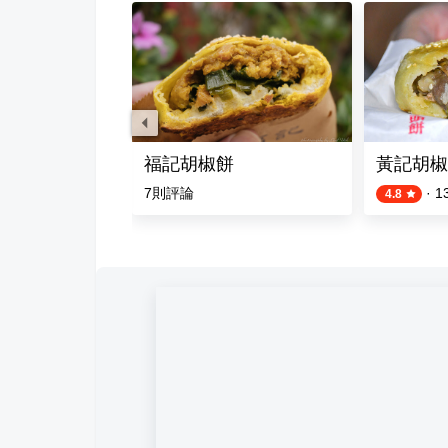
胡椒餅
福記胡椒餅
黃記胡椒
評論
7
則評論
·
1
4.8