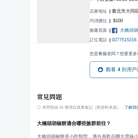
臺北市大同區
店家地址
|
$
100
均消價位
|
大橋頭
臉書頁面
|
0277515216
訂位電話
|
您是餐廳老闆？想要更多
觀看
4
則用戶
常見問題
ⓘ
本問答由 AI 整理自真實食記（附資料來源）
·
了解我
大橋頭胡椒餅適合哪些族群前往？
大橋頭胡椒餅是小吃類型，適合喜歡品嚐古早味