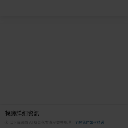
餐廳詳細資訊
ⓘ
以下資訊由 AI 從部落客食記彙整整理
·
了解我們如何精選