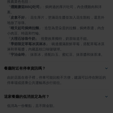
『
燻雞蘑菇BBQ吐司
』
: 焗烤過的厚片吐司，內含燻雞肉和洋
『
皮拿不好
』
: 花生厚片，塗滿花生醬並加入花生顆粒，還意外
『
晴天起司焗烤拉麵
』
: 造型為雲朵蛋的拉麵，焗烤香濃，內含
『
大理石珍珠牛奶
』
『
季節限定草莓冰淇淋冰
』
: 碗邊擺滿新鮮草莓，搭配草莓冰淇
『
宇治金時
』
: 抹茶冰，搭配白玉、蜜紅豆、抹茶醬和抹茶凍。
餐廳附近有停車資訊嗎？
由於店面在巷子裡，停車可能比較不方便，建議可以停在附近的
停車場或搭乘公共運輸再步行前往。
這家餐廳的低消規定為何？
低消為一份餐點，且不限金額。