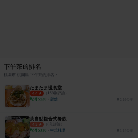
下午茶的排名
›
桃園市
桃園區
下午茶
的排名
たまたま慢食堂
（
158
則評論）
4.4
均消 $
120
・
甜點
2.16公里
茶自點複合式餐飲
（
8
則評論）
4.3
均消 $
330
・
中式料理
1.14公里