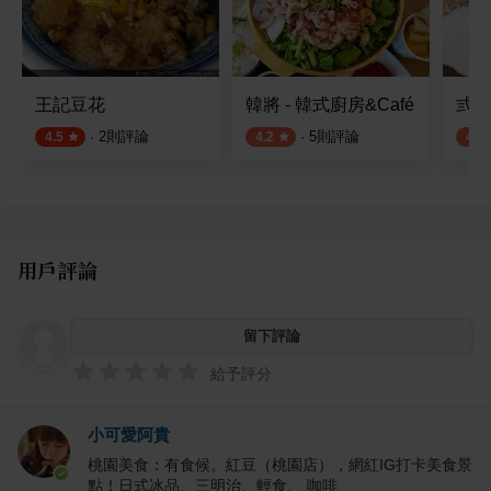
王記豆花
韓將 - 韓式廚房&Café
弎甜s
·
2
則評論
·
5
則評論
4.5
4.2
4.0
用戶評論
留下評論
給予評分
小可愛阿貴
桃園美食：有食候。紅豆（桃園店），網紅IG打卡美食景
點！日式冰品、三明治、輕食、 咖啡