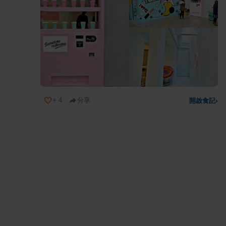
+
4
分享
開啟食記
›