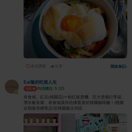
表示讚賞
分享
開啟食記
›
Eat璇的吃貨人生
均消價位: $
125
4.0
有食候。紅豆(桃園店)☞粉紅販賣機、巨大塗鴉行李箱、
潛水艇長廊，有食候讓你彷彿置身於韓國咖啡廳！/桃園
近期最夯網美店/近桃園藝文特區