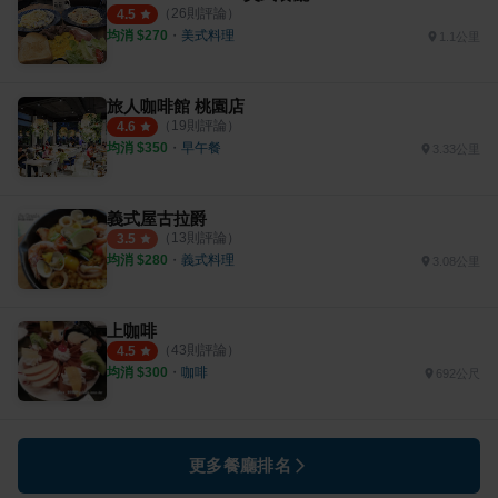
（
26
則評論）
4.5
均消 $
270
・
美式料理
1.1公里
旅人咖啡館 桃園店
（
19
則評論）
4.6
均消 $
350
・
早午餐
3.33公里
義式屋古拉爵
（
13
則評論）
3.5
均消 $
280
・
義式料理
3.08公里
上咖啡
（
43
則評論）
4.5
均消 $
300
・
咖啡
692公尺
更多餐廳排名