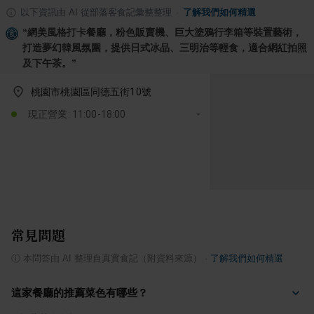
以下資訊由 AI 從部落客食記彙整整理
·
了解我們如何精選
“
網美風格打卡餐廳，粉色販賣機、巨大塗鴉行李箱等裝置藝術，
打造夢幻韓風氛圍，提供日式冰品、三明治等輕食，適合網紅拍照
及下午茶。
”
桃園市桃園區同德五街10號
現正營業: 11:00-18:00
常見問題
ⓘ
本問答由 AI 整理自真實食記（附資料來源）
·
了解我們如何精選
這家餐廳的推薦菜色有哪些？