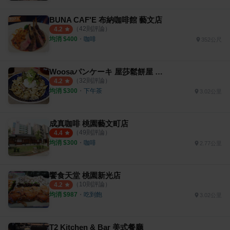
BUNA CAF'E 布納咖啡館 藝文店
（
42
則評論）
4.2
均消 $
400
・
咖啡
352公尺
Woosaパンケーキ 屋莎鬆餅屋 桃園三越站前店
（
32
則評論）
4.2
均消 $
300
・
下午茶
3.02公里
成真咖啡 桃園藝文町店
（
49
則評論）
4.4
均消 $
300
・
咖啡
2.77公里
饗食天堂 桃園新光店
（
10
則評論）
4.2
均消 $
987
・
吃到飽
3.02公里
T2 Kitchen & Bar 美式餐廳