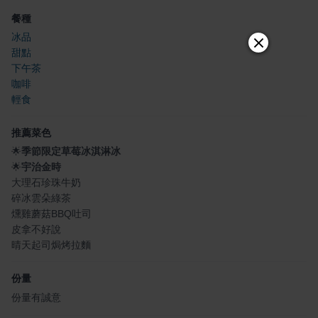
餐種
冰品
甜點
下午茶
咖啡
輕食
推薦菜色
🌟
季節限定草莓冰淇淋冰
🌟
宇治金時
大理石珍珠牛奶
碎冰雲朵綠茶
燻雞蘑菇BBQ吐司
皮拿不好說
晴天起司焗烤拉麵
份量
份量有誠意