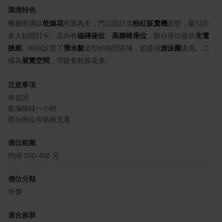
環境特色
餐廳裝潢以
乾燥花
布置為主，門口設計成
粉紅販賣機
造型，吸引許
多人拍照打卡。店內有
磁磚座位
、
高腳椅座位
，部分座位提供
充電
插座
。特別設置了
潛水艇
造型的拍照區域，並提供
游泳圈
道具。二
樓為
展覽空間
，可販售乾燥花束。
注意事項
有低消
客滿限時一小時
部分座位有插座充電
價位範圍
均消 200-400 元
價位分類
平價
適合族群