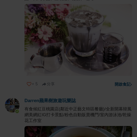
+
5
分享
開啟食記
›
Darren蘋果樹旅遊玩樂誌
有食候紅豆桃園店(鄰近中正藝文特區餐廳)/全新開幕韓風
網美網紅IG打卡景點/粉色自動販賣機門/室內游泳池/乾燥
花工作室