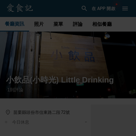
在 APP 開啟
餐廳資訊
照片
菜單
評論
相似餐廳
小飲品(小時光) Little Drinking
1
則評論
·
苗栗縣頭份市信東路二段72號
今日休息