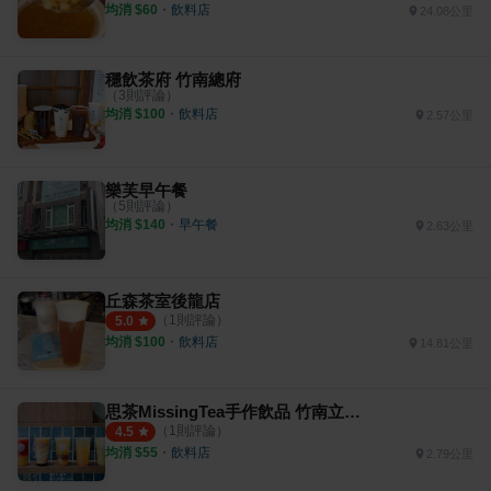
均消 $
60
・
飲料店
24.08公里
穩飲茶府 竹南總府
（
3
則評論）
均消 $
100
・
飲料店
2.57公里
樂芙早午餐
（
5
則評論）
均消 $
140
・
早午餐
2.63公里
丘森茶室後龍店
（
1
則評論）
5.0
均消 $
100
・
飲料店
14.81公里
思茶MissingTea手作飲品 竹南立達店
（
1
則評論）
4.5
均消 $
55
・
飲料店
2.79公里