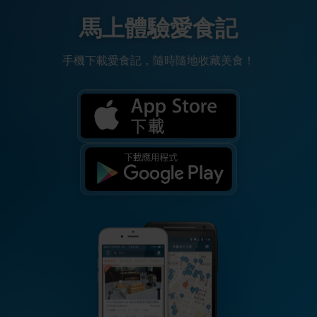
馬上體驗愛食記
手機下載愛食記，隨時隨地收藏美食！