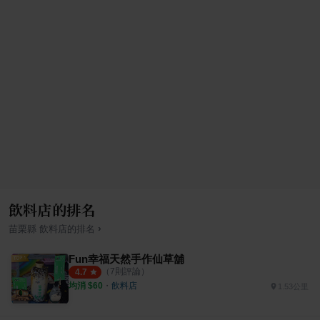
飲料店的排名
›
苗栗縣
飲料店
的排名
Fun幸福天然手作仙草舖
（
7
則評論）
4.7
均消 $
60
・
飲料店
1.53公里