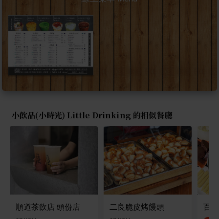
小飲品(小時光) Little Drinking 的相似餐廳
順道茶飲店 頭份店
二良脆皮烤饅頭
百陽