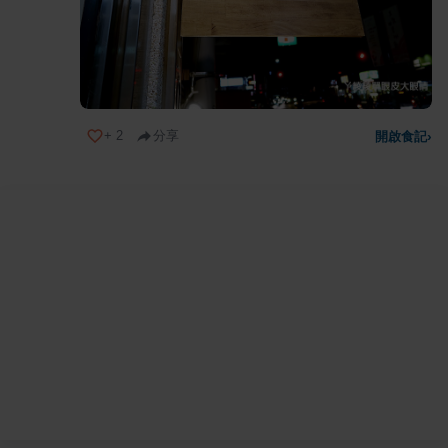
+
2
分享
開啟食記
›