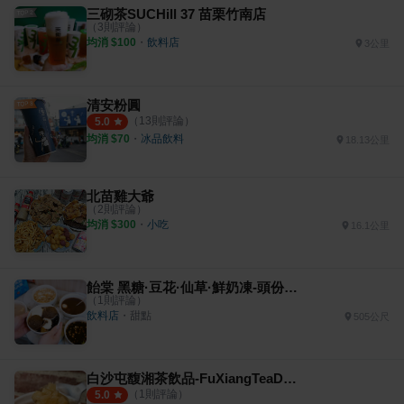
三砌茶SUCHill 37 苗栗竹南店
（
3
則評論）
均消 $
100
・
飲料店
3公里
清安粉圓
（
13
則評論）
5.0
均消 $
70
・
冰品飲料
18.13公里
北苗雞大爺
（
2
則評論）
均消 $
300
・
小吃
16.1公里
飴棠 黑糖·豆花·仙草·鮮奶凍-頭份建國店
（
1
則評論）
飲料店
・
甜點
505公尺
白沙屯馥湘茶飲品-FuXiangTeaDrink
（
1
則評論）
5.0