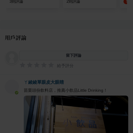
3
則評論
2
則評論
5.0
用戶評論
留下評論
給予評分
ㄚ綾綾單眼皮大眼睛
苗栗頭份飲料店，推薦小飲品Little Drinking！