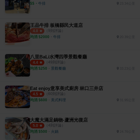
$$
・
牛排
23.34公里
王品牛排 板橋縣民大道店
（
9
則評論）
4.0
均消 $
2000
・
牛排
20.39公里
八里BaLi水灣四季景觀餐廳
（
49
則評論）
4.4
均消 $
250
・
景觀餐廳
33.23公里
Eat enjoy意享美式廚房 林口三井店
（
60
則評論）
4.5
均消 $
600
・
美式料理
31.95公里
大魔大滿足鍋物-蘆洲光復店
（
4
則評論）
5.0
均消 $
500
・
火鍋
24.76公里