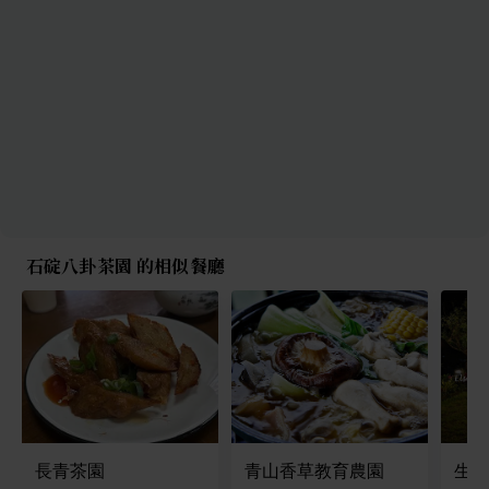
石碇八卦茶園 的相似餐廳
長青茶園
青山香草教育農園
生活