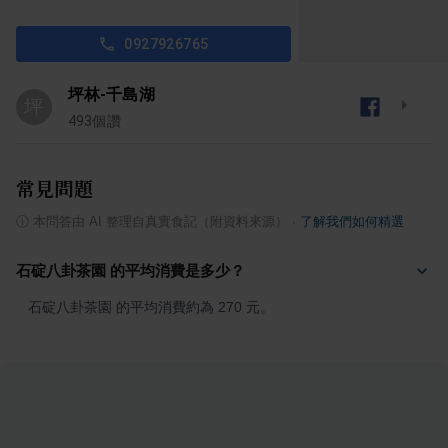
0927926765
坪林-千島湖
坪
493
個讚
常見問題
ⓘ
本問答由 AI 整理自真實食記（附資料來源）
·
了解我們如何精選
石碇八卦茶園 的平均消費是多少？
石碇八卦茶園 的平均消費約為 270 元。