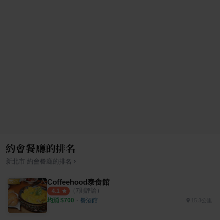
約會餐廳的排名
›
新北市
約會餐廳
的排名
Coffeehood泰食館
（
7
則評論）
4.1
均消 $
700
・
餐酒館
15.3公里