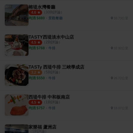
榕堤水灣餐廳
（
33
則評論）
4.6
均消 $
880
・
景觀餐廳
33.73公里
TASTY西堤淡水中山店
（
2
則評論）
4.5
均消 $
768
・
牛排
32.92公里
TASTy 西堤牛排 三峽學成店
（
5
則評論）
3.2
均消 $
550
・
牛排
26.72公里
西堤牛排 中和板南店
（
1
則評論）
4.5
均消 $
757
・
牛排
18.07公里
家樂福 蘆洲店
（
1
則評論）