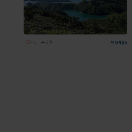
+
3
分享
開啟食記
›