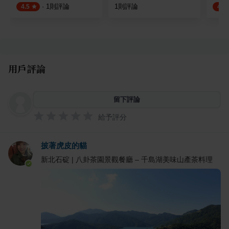
·
1
則評論
1
則評論
4.5
4.5
用戶評論
留下評論
給予評分
披著虎皮的貓
新北石碇 | 八卦茶園景觀餐廳 – 千島湖美味山產茶料理