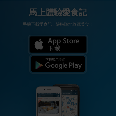
馬上體驗愛食記
手機下載愛食記，隨時隨地收藏美食！