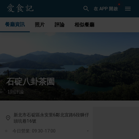
在 APP 開啟
餐廳資訊
照片
評論
相似餐廳
石碇八卦茶園
1
則評論
·
新北市石碇區永安里6鄰北宜路6段獅仔
頭坑巷16號
今日營業: 09:30-17:00