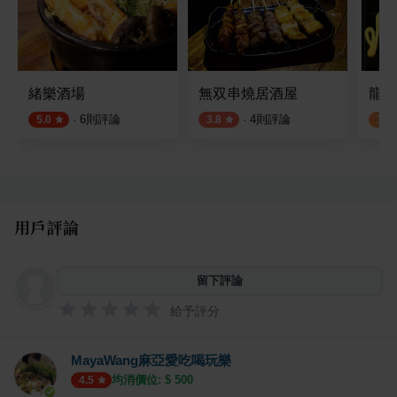
緒樂酒場
無双串燒居酒屋
龍二
·
6
則評論
·
4
則評論
5.0
3.8
3.2
用戶評論
留下評論
給予評分
MayaWang麻亞愛吃喝玩樂
均消價位: $
500
4.5