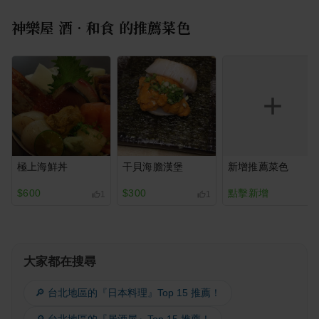
神樂屋 酒•和食
的推薦菜色
極上海鮮丼
干貝海膽漢堡
新增推薦菜色
$600
$300
點擊新增
1
1
大家都在搜尋
🔎 台北地區的『日本料理』Top 15 推薦！