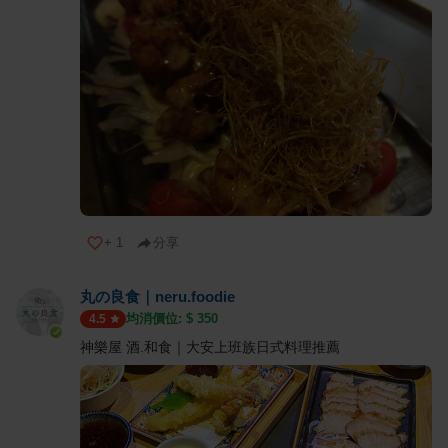
+
1
分享
丸の良食｜neru.foodie
均消價位: $
350
4.5
神樂屋 酒.和食｜大安上班族日式料理推薦