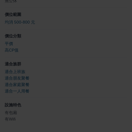
無公休
價位範圍
均消 500-800 元
價位分類
平價
高CP值
適合族群
適合上班族
適合朋友聚餐
適合家庭聚餐
適合一人用餐
設施特色
有包廂
有Wifi