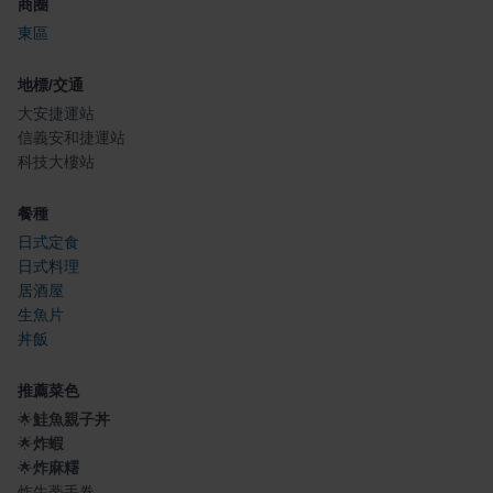
商圈
東區
地標/交通
大安捷運站
信義安和捷運站
科技大樓站
餐種
日式定食
日式料理
居酒屋
生魚片
丼飯
推薦菜色
🌟
鮭魚親子丼
🌟
炸蝦
🌟
炸麻糬
炸牛蒡手卷