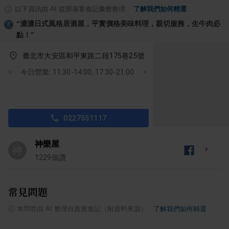
以下資訊由 AI 從部落客食記彙整整理
·
了解我們如何精選
“
濃濃日式風格居酒屋，平實價格美味料理，親切服務，生牛肉必
點！
”
臺北市大安區和平東路二段175巷25號
今日營業: 11:30-14:00, 17:30-21:00
0227551117
神樂屋
神
1229
個讚
常見問題
ⓘ
本問答由 AI 整理自真實食記（附資料來源）
·
了解我們如何精選