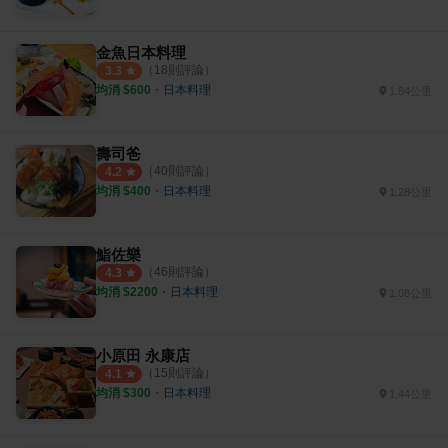
金魚日本料理
（
18
則評論）
3.3
均消 $
600
・
日本料理
1.84公里
壽司爸
（
40
則評論）
4.2
均消 $
400
・
日本料理
1.28公里
鮨佐樂
（
46
則評論）
4.3
均消 $
2200
・
日本料理
1.08公里
小原田 永康店
（
15
則評論）
4.1
均消 $
300
・
日本料理
1.44公里