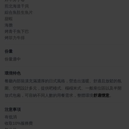
煎北海道干貝
綜合魚肚生魚片
甜蝦
海膽
烤青干魚下巴
烤菲力牛排
份量
份量適中
環境特色
餐廳內部裝潢充滿濃厚的日式風格，營造出溫暖、舒適且放鬆的氛
圍。空間設計多元，提供吧檯式、榻榻米式、一般座位區以及半開
放式包廂，可容納不同人數的用餐需求，整體環境
舒適愜意
。
注意事項
有低消
收取10%服務費