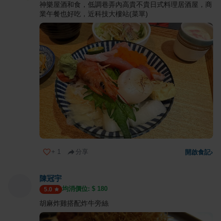
神樂屋酒和食，低調巷弄內高貴不貴日式料理居酒屋，商
業午餐也好吃，近科技大樓站(菜單)
+
1
分享
開啟食記
›
陳冠宇
均消價位: $
180
5.0
胡麻炸雞搭配炸牛旁絲