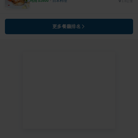
均消 $
1600
・
日本料理
1.8公里
更多餐廳排名