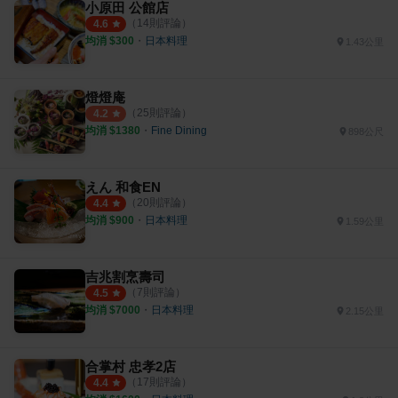
小原田 公館店
（
14
則評論）
4.6
均消 $
300
・
日本料理
1.43公里
燈燈庵
（
25
則評論）
4.2
均消 $
1380
・
Fine Dining
898公尺
えん 和食EN
（
20
則評論）
4.4
均消 $
900
・
日本料理
1.59公里
吉兆割烹壽司
（
7
則評論）
4.5
均消 $
7000
・
日本料理
2.15公里
合掌村 忠孝2店
（
17
則評論）
4.4