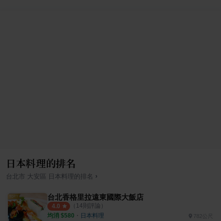
日本料理的排名
›
台北市
大安區
日本料理
的排名
台北香格里拉遠東國際大飯店
（
14
則評論）
4.0
均消 $
580
・
日本料理
782公尺