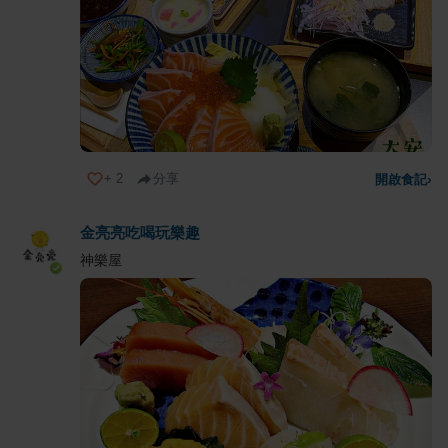
+
2
分享
開啟食記
›
金亮亮吃喝玩樂趣
神樂屋