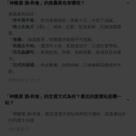
「神樂屋 酒•和食」的推薦菜色有哪些？
『
炸牛蒡手卷
』
『
特上生魚片（小）
』
: 鮪魚、紅魽、鮭魚新鮮，紅魽油脂豐
『
海膽
』
『
和風生牛肉
』
『
毛毛蟲壽司
』
: 炙燒鮭魚、炸蝦、魚卵搭配，味道好且份量
『
日式炸麻糬
』
: 外皮酥脆，內裡綿綿，口感像棉花糖或炸牛
奶。
資料來源
「神樂屋 酒•和食」的交通方式為何？最近的捷運站是哪一
站？
「神樂屋 酒•和食」鄰近捷運大安站和科技大樓站，從捷運站步
行約需十分鐘。
資料來源