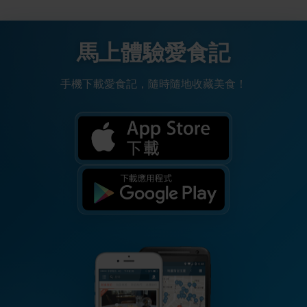
馬上體驗愛食記
手機下載愛食記，隨時隨地收藏美食！