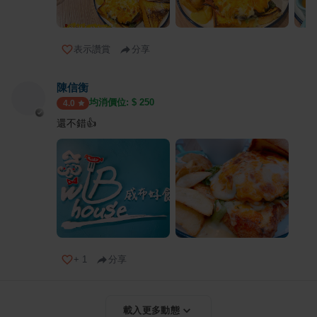
表示讚賞
分享
陳信衡
均消價位: $
250
4.0
還不錯👍
+
1
分享
載入更多動態