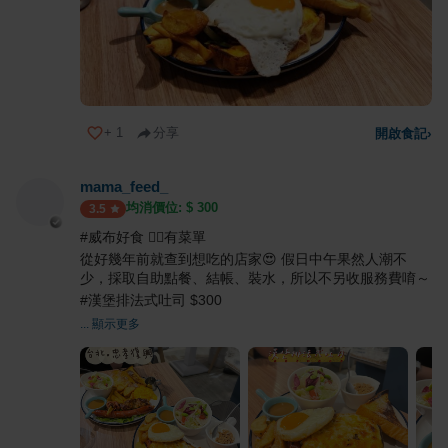
+
1
分享
開啟食記
›
mama_feed_
均消價位: $
300
3.5
#威布好食 👉🏻有菜單
從好幾年前就查到想吃的店家😍 假日中午果然人潮不
少，採取自助點餐、結帳、裝水，所以不另收服務費唷～
#漢堡排法式吐司 $300
... 顯示更多