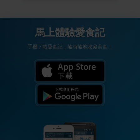
馬上體驗愛食記
手機下載愛食記，隨時隨地收藏美食！