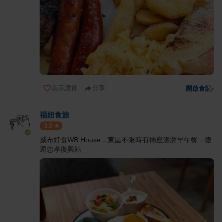
表示讚賞
分享
開啟食記
›
福妞食旅
3.0
威布好食WB House．東區不限時有插座澎湃早午餐．捷
運忠孝復興站