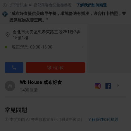
以下資訊由 AI 從部落客食記彙整整理
·
了解我們如何精選
“
威布好食提供美味早午餐，環境舒適有插座，適合打卡拍照，並
提供寵物友善空間。
”
台北市大安區忠孝東路三段251巷7弄
15號1樓
現正營業: 09:30-16:00
線上訂位
Wb House 威布好食
W
1480
個讚
常見問題
ⓘ
本問答由 AI 整理自真實食記（附資料來源）
·
了解我們如何精選