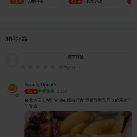
·
33
則評論
·
10
則評論
4.1
4.5
4.5
用戶評論
留下評論
給予評分
Beauty Update
均消價位: $
350
4.5
台北大安｜Wb house 威布好食 賣相好看又好吃的東區早
午餐店