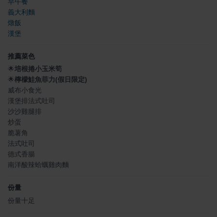
早午餐
義大利麵
燉飯
漢堡
推薦菜色
🌟
培根捲小玉米筍
🌟
檸檬鮭魚菲力(假日限定)
威布小食光
漢堡排法式吐司
沙沙雞腿排
炒蛋
脆薯角
法式吐司
德式香腸
南洋酸辣蛤蠣雞肉麵
份量
份量十足