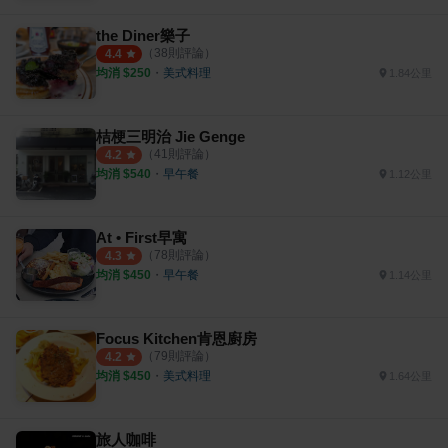
the Diner樂子
（
38
則評論）
4.4
均消 $
250
・
美式料理
1.84公里
桔梗三明治 Jie Genge
（
41
則評論）
4.2
均消 $
540
・
早午餐
1.12公里
At • First早寓
（
78
則評論）
4.3
均消 $
450
・
早午餐
1.14公里
Focus Kitchen肯恩廚房
（
79
則評論）
4.2
均消 $
450
・
美式料理
1.64公里
旅人咖啡