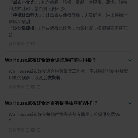
『
威布小食光
』
: 包含德腸、培根、雞腿、太陽蛋、薯塊、沙拉
『
檸檬鮭魚菲力
』
: 鮭魚表皮煎得酥脆，肉質鮮美，淋上檸檬汁
『
沙沙雞腿排
』
: 外皮烤得比較焦，肉質扎實，搭配墨西哥莎莎
醬。
資料來源
Wb House威布好食適合哪些族群前往用餐？
Wb House威布好食適合抱著筆電工作者、不趕時間想好好放鬆
用餐的族群，以及
朋友聚餐
。
資料來源
Wb House威布好食是否有提供插座和Wi-Fi？
Wb House威布好食每個位置旁邊都有插座，並提供免費Wi-
Fi。
資料來源