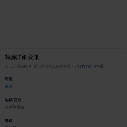
餐廳詳細資訊
ⓘ
以下資訊由 AI 從部落客食記彙整整理
·
了解我們如何精選
商圈
東區
地標/交通
忠孝復興站
餐種