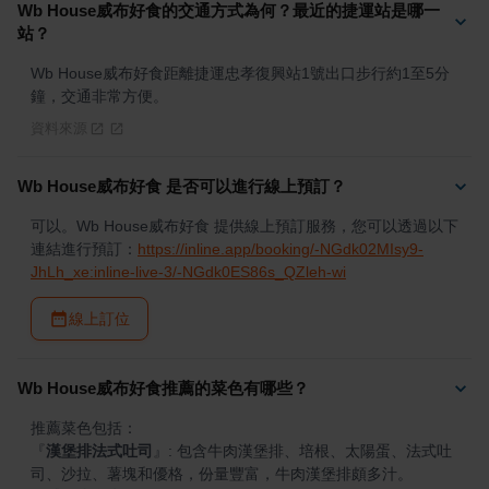
Wb House威布好食的交通方式為何？最近的捷運站是哪一
站？
Wb House威布好食距離捷運忠孝復興站1號出口步行約1至5分
鐘，交通非常方便。
資料來源
Wb House威布好食 是否可以進行線上預訂？
可以。Wb House威布好食 提供線上預訂服務，您可以透過以下
連結進行預訂：
https://inline.app/booking/-NGdk02MIsy9-
JhLh_xe:inline-live-3/-NGdk0ES86s_QZleh-wi
線上訂位
Wb House威布好食推薦的菜色有哪些？
『
漢堡排法式吐司
』
: 包含牛肉漢堡排、培根、太陽蛋、法式吐