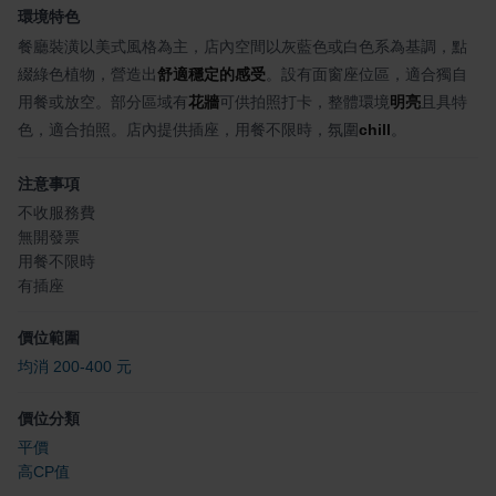
環境特色
餐廳裝潢以美式風格為主，店內空間以灰藍色或白色系為基調，點
綴綠色植物，營造出
舒適穩定的感受
。設有面窗座位區，適合獨自
用餐或放空。部分區域有
花牆
可供拍照打卡，整體環境
明亮
且具特
色，適合拍照。店內提供插座，用餐不限時，氛圍
chill
。
注意事項
不收服務費
無開發票
用餐不限時
有插座
價位範圍
均消 200-400 元
價位分類
平價
高CP值