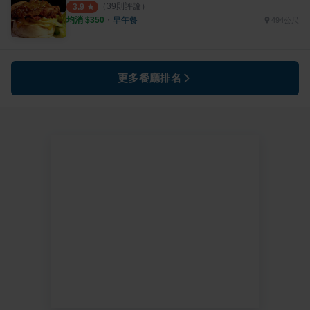
（
39
則評論）
3.9
均消 $
350
・
早午餐
494公尺
更多餐廳排名