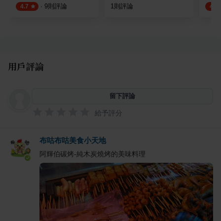
·
9
則評論
1
則評論
4.7
4.4
用戶評論
留下評論
給予評分
布咕布咕美食小天地
阿輝伯碳烤-純木炭燒烤的美味料理