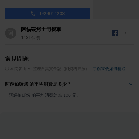
0929011238
阿貓碳烤土司餐車
阿
1131
個讚
常見問題
ⓘ
本問答由 AI 整理自真實食記（附資料來源）
·
了解我們如何精選
阿輝伯碳烤 的平均消費是多少？
阿輝伯碳烤 的平均消費約為 100 元。