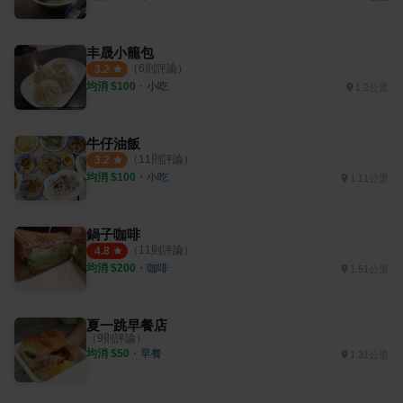
丰晟小籠包
（
6
則評論）
3.2
均消 $
100
・
小吃
1.2公里
牛仔油飯
（
11
則評論）
3.2
均消 $
100
・
小吃
1.11公里
鍋子咖啡
（
11
則評論）
4.8
均消 $
200
・
咖啡
1.51公里
夏一跳早餐店
（
9
則評論）
均消 $
50
・
早餐
1.31公里