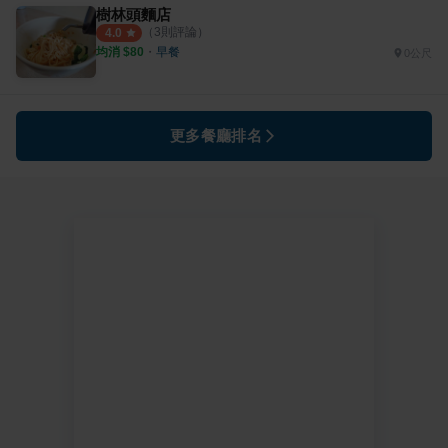
樹林頭麵店
（
3
則評論）
4.0
均消 $
80
・
早餐
0公尺
更多餐廳排名