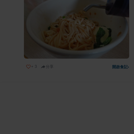
+
3
分享
開啟食記
›