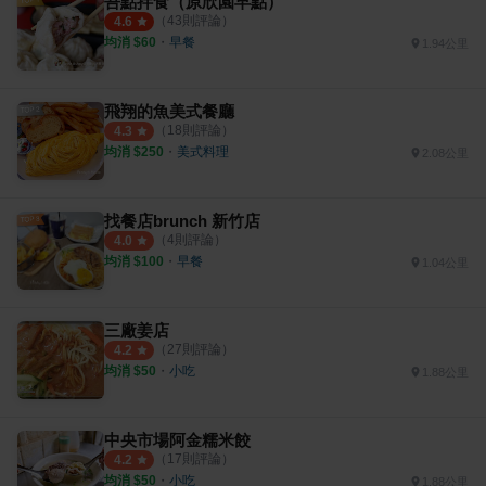
吾點拌食（原欣園早點）
（
43
則評論）
4.6
均消 $
60
・
早餐
1.94公里
飛翔的魚美式餐廳
（
18
則評論）
4.3
均消 $
250
・
美式料理
2.08公里
找餐店brunch 新竹店
（
4
則評論）
4.0
均消 $
100
・
早餐
1.04公里
三廠姜店
（
27
則評論）
4.2
均消 $
50
・
小吃
1.88公里
中央市場阿金糯米餃
（
17
則評論）
4.2
均消 $
50
・
小吃
1.88公里