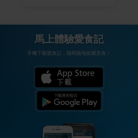
馬上體驗愛食記
手機下載愛食記，隨時隨地收藏美食！