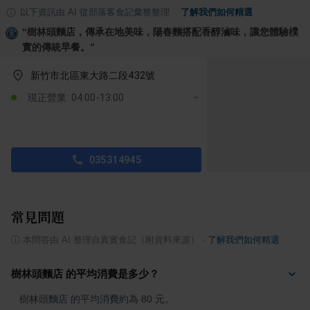
以下資訊由 AI 從部落客食記彙整整理
·
了解我們如何精選
“
樹林頭麵店，傳承在地美味，陽春麵搭配香醇滷味，讓您體驗樸
實的傳統早餐。
”
新竹市北區東大路二段432號
現正營業: 04:00-13:00
035314945
常見問題
ⓘ
本問答由 AI 整理自真實食記（附資料來源）
·
了解我們如何精選
樹林頭麵店 的平均消費是多少？
樹林頭麵店 的平均消費約為 80 元。