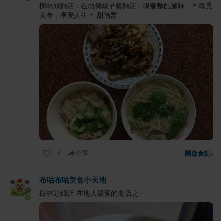
樹林頭麵店．在地傳統早餐麵店．陽春麵配滷味 ＊尋覓
美食．享受人生＊ 甜筒喬
+
4
分享
開啟食記
›
布咕布咕美食小天地
樹林頭麵店-在地人最愛的老店之一