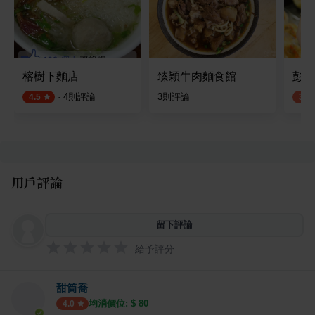
榕樹下麵店
臻穎牛肉麵食館
彭成
·
4
則評論
3
則評論
4.5
3.8
用戶評論
留下評論
給予評分
甜筒喬
均消價位: $
80
4.0