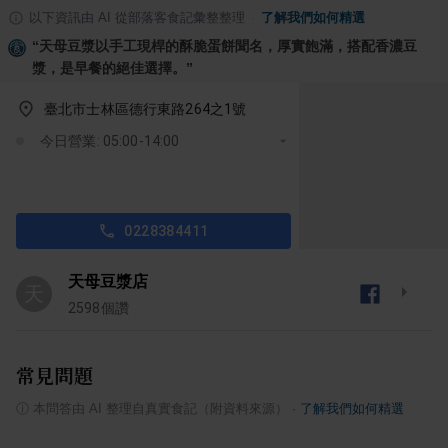
以下資訊由 AI 從部落客食記彙整整理
·
了解我們如何精選
“
天母豆漿以手工現桿的酥脆蛋餅聞名，厚實飽滿，搭配香濃豆
漿，是早餐的絕佳選擇。
”
臺北市士林區德行東路264之1號
今日營業: 05:00-14:00
0228384411
天母豆漿店
天
2598
個讚
常見問題
ⓘ
本問答由 AI 整理自真實食記（附資料來源）
·
了解我們如何精選