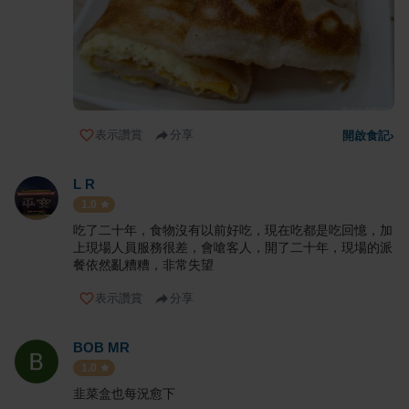
表示讚賞
分享
開啟食記
›
L R
1.0
吃了二十年，食物沒有以前好吃，現在吃都是吃回憶，加
上現場人員服務很差，會嗆客人，開了二十年，現場的派
餐依然亂糟糟，非常失望
表示讚賞
分享
BOB MR
1.0
韭菜盒也每況愈下