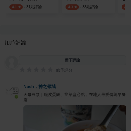
·
31
則評論
·
33
則評論
4.1
4.3
4.3
用戶評論
留下評論
給予評分
Nash，神之領域
天母豆漿｜脆皮蛋餅、韭菜盒必點，在地人最愛傳統早餐
店