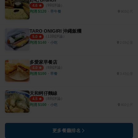
（
9
則評論）
4.6
均消 $
120
・
早午餐
903公尺
TARO ONIGIRI 沖繩飯糰
（
13
則評論）
5.0
均消 $
140
・
小吃
2.03公里
多愛家早餐店
（
8
則評論）
4.0
均消 $
100
・
早餐
3.43公里
天和蚵仔麵線
（
8
則評論）
4.5
均消 $
100
・
小吃
402公尺
更多餐廳排名