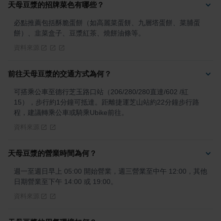
天母豆漿的招牌菜色有哪些？
必點推薦包括酥脆蛋餅（如高麗菜蛋餅、九層塔蛋餅、菜脯蛋
餅）、韭菜盒子、豆漿紅茶、燒餅油條等。
資料來源
前往天母豆漿的交通方式為何？
可搭乘公車至德行芝玉路口站（206/280/280直達/602 /紅
15），步行約1分鐘可抵達。距離捷運芝山站約22分鐘步行路
程，建議轉乘公車或騎乘Ubike前往。
資料來源
天母豆漿的營業時間為何？
週一至週日早上 05:00 開始營業，週三營業至中午 12:00，其他
日期營業至下午 14:00 或 19:00。
資料來源