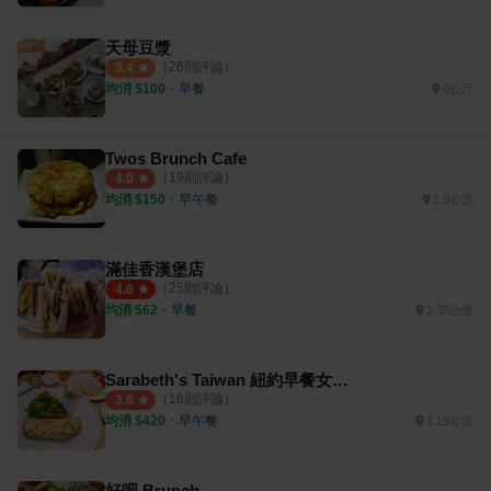
天母豆漿
（
26
則評論）
3.4
均消 $
100
・
早餐
0公尺
Twos Brunch Cafe
（
19
則評論）
4.0
均消 $
150
・
早午餐
1.9公里
滿佳香漢堡店
（
25
則評論）
4.6
均消 $
62
・
早餐
2.38公里
Sarabeth's Taiwan 紐約早餐女王 台北天母SOGO店
（
16
則評論）
3.6
均消 $
420
・
早午餐
1.19公里
好吧 Brunch