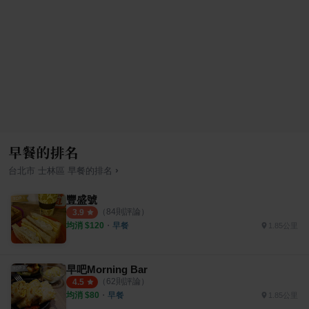
早餐的排名
›
台北市
士林區
早餐
的排名
豐盛號
（
84
則評論）
3.9
均消 $
120
・
早餐
1.85公里
早吧Morning Bar
（
62
則評論）
4.5
均消 $
80
・
早餐
1.85公里