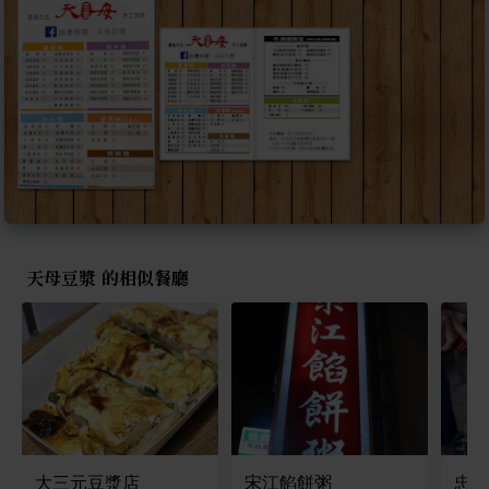
天母豆漿 的相似餐廳
大三元豆漿店
宋江餡餅粥
忠誠