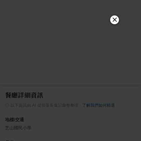
餐廳詳細資訊
ⓘ
以下資訊由 AI 從部落客食記彙整整理
·
了解我們如何精選
地標/交通
芝山國民小學