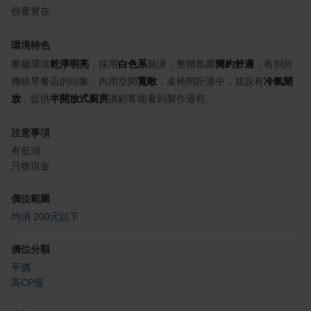
份量實在
環境特色
餐廳環境
乾淨明亮
，採用
白色系
裝潢，整體氛圍
簡約舒適
，有別於
傳統早餐店的印象，內用空間
寬敞
，桌椅間距適中，並設有
冷氣開
放
，提供
半開放式廚房
讓顧客能看到製作過程。
注意事項
有低消
只收現金
價位範圍
均消 200元以下
價位分類
平價
高CP值