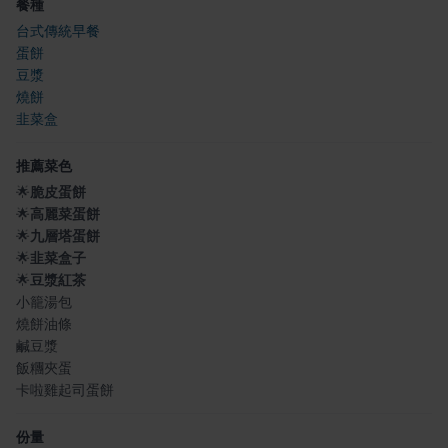
餐種
台式傳統早餐
蛋餅
豆漿
燒餅
韭菜盒
推薦菜色
🌟
脆皮蛋餅
🌟
高麗菜蛋餅
🌟
九層塔蛋餅
🌟
韭菜盒子
🌟
豆漿紅茶
小籠湯包
燒餅油條
鹹豆漿
飯糰夾蛋
卡啦雞起司蛋餅
份量