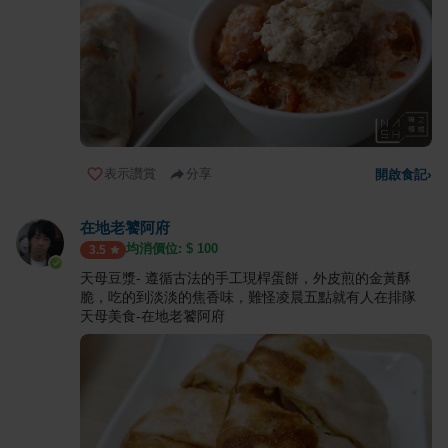
表示讚賞
分享
開啟食記
›
在地老饕阿府
均消價位: $
100
3.5
天母豆漿- 遵循古法的手工現桿蛋餅，外皮煎的金黃酥
脆，吃的到淡淡的焦香味，難怪凌晨五點就有人在排隊
天母美食-在地老饕阿府