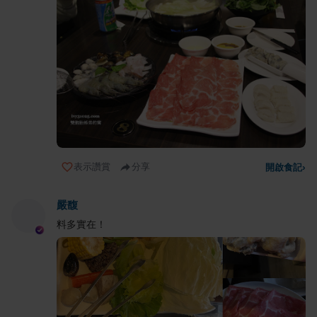
表示讚賞
分享
開啟食記
›
嚴馥
料多實在！