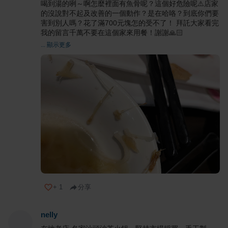
喝到湯的咧～啊怎麼裡面有魚骨呢？這個好危險呢⚠️店家
的沒說對不起及改善的一個動作？是在哈咯？到底你們要
害到別人嗎？花了滿700元塊怎的受不了！ 拜託大家看完
我的留言千萬不要在這個家來用餐！謝謝🙏🏻
... 顯示更多
+
1
分享
nelly