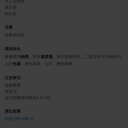
手工花枝漿
凍豆腐
枸杞菜
份量
份量有誠意
環境特色
餐廳環境
純樸
，帶有
溫度感
，座位寬敞明亮，二樓設有可容納約20
人的
包廂
，適合家庭、公司、團體聚餐。
注意事項
無服務費
有低消
假日用餐時間限制1.5小時
價位範圍
均消 200-400 元