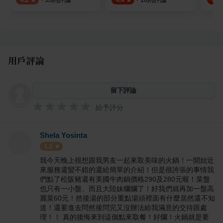
用戶評論
留下評論
給予評分
Shela Yosinta
1.0
我今天晚上很想跟我男友一起來取美味的火鍋！一開始近
來服務還蠻不錯的還給簡單的介紹！但是很誇張的事情我
們點了松阪豬還有美國牛肉鍋價格290及280元喔！菜盤
也只有一小盤、而且大陸妹爛爛了！好我們就再加一盤高
麗菜60元！然後湯的部分重點湯頭裡面有什麼居然還不知
道！還要進去問然後問完又沒辦法給我滿意的交待跟處
理！！ 真的後悔來到這個點來取餐！好爛！火鍋就是要