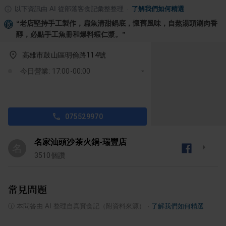
以下資訊由 AI 從部落客食記彙整整理
·
了解我們如何精選
“
老店堅持手工製作，扁魚清甜鍋底，懷舊風味，自熬湯頭涮肉香
醇，必點手工魚冊和爆料蝦仁漿。
”
高雄市鼓山區明倫路114號
今日營業: 17:00-00:00
075529970
名家汕頭沙茶火鍋-瑞豐店
名
3510
個讚
常見問題
ⓘ
本問答由 AI 整理自真實食記（附資料來源）
·
了解我們如何精選