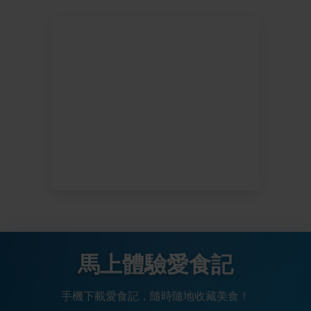
馬上體驗愛食記
手機下載愛食記，隨時隨地收藏美食！