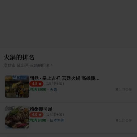
火鍋的排名
›
高雄市
鼓山區
火鍋
的排名
問鼎 ‧ 皇上吉祥 宮廷火鍋 高雄義享店
（
18
則評論）
4.8
均消 $
900
・
火鍋
1.47公里
賴桑壽司屋
（
17
則評論）
4.0
均消 $
400
・
日本料理
1.24公里