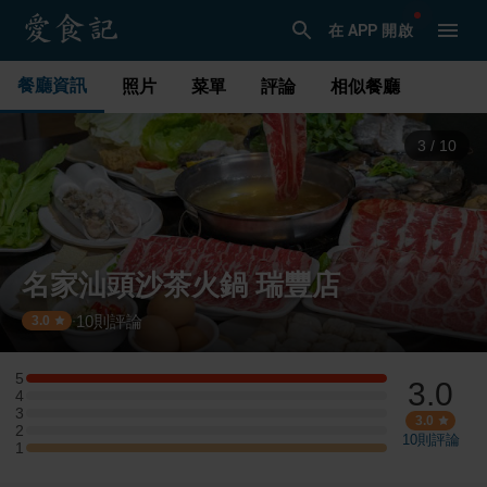
在 APP 開啟
餐廳資訊
照片
菜單
評論
相似餐廳
4
/
10
名家汕頭沙茶火鍋 瑞豐店
10
則評論
·
3.0
5
3.0
5 星：1 則評論
4
4 星：0 則評論
3
3 星：0 則評論
3.0
2
2 星：0 則評論
10
則評論
1
1 星：1 則評論