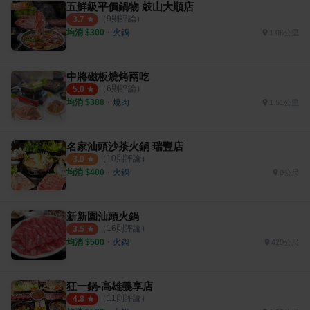
五鮮級平價鍋物 鼓山大順店
（
9
則評論）
3.7
均消 $
300
・
火鍋
1.06公里
中將磁板燒烤兩吃
（
6
則評論）
5.0
均消 $
388
・
燒肉
1.51公里
名家汕頭沙茶火鍋 瑞豐店
（
10
則評論）
3.0
均消 $
400
・
火鍋
0公尺
新新園汕頭火鍋
（
16
則評論）
3.5
均消 $
500
・
火鍋
420公尺
狂一鍋-高雄義享店
（
11
則評論）
4.8