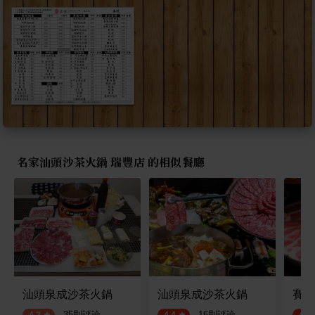
名家汕頭沙茶火鍋 瑞豐店 的相似餐廳
汕頭泉成沙茶火鍋
汕頭泉成沙茶火鍋
賽門
·
35
則評論
·
16
則評論
4.2
4.4
4.5