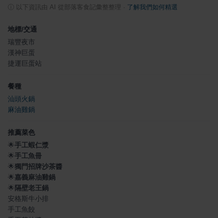
ⓘ
以下資訊由 AI 從部落客食記彙整整理
·
了解我們如何精選
地標/交通
瑞豐夜市
漢神巨蛋
捷運巨蛋站
餐種
汕頭火鍋
麻油雞鍋
推薦菜色
🌟
手工蝦仁漿
🌟
手工魚冊
🌟
獨門招牌沙茶醬
🌟
嘉義麻油雞鍋
🌟
隔壁老王鍋
安格斯牛小排
手工魚餃