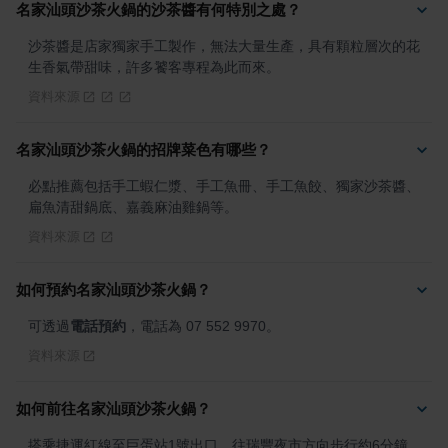
名家汕頭沙茶火鍋的沙茶醬有何特別之處？
沙茶醬是店家獨家手工製作，無法大量生產，具有顆粒層次的花
生香氣帶甜味，許多饕客專程為此而來。
資料來源
名家汕頭沙茶火鍋的招牌菜色有哪些？
必點推薦包括手工蝦仁漿、手工魚冊、手工魚餃、獨家沙茶醬、
扁魚清甜鍋底、嘉義麻油雞鍋等。
資料來源
如何預約名家汕頭沙茶火鍋？
可透過
電話預約
，電話為 07 552 9970。
資料來源
如何前往名家汕頭沙茶火鍋？
搭乘捷運紅線至巨蛋站1號出口，往瑞豐夜市方向步行約6分鐘