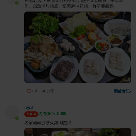
在地老店 名家汕頭沙茶火鍋，堅持市場採買、手工製
作、扁魚清甜鍋底、懷舊麻油雞鍋、竹笙藥膳鍋
+
4
分享
開啟食記
›
ivy3
均消價位: $
400
5.0
名家汕頭沙茶火鍋-瑞豐店