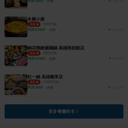
均消 $
500
・
火鍋
1.53公里
冬鄉小廚
（
9
則評論）
4.8
均消 $
2000
・
火鍋
2.19公里
銅花精緻涮涮鍋 高雄美術館店
（
8
則評論）
4.6
均消 $
3000
・
火鍋
857公尺
狂一鍋 高雄義享店
（
16
則評論）
4.6
均消 $
600
・
火鍋
1.61公里
更多餐廳排名