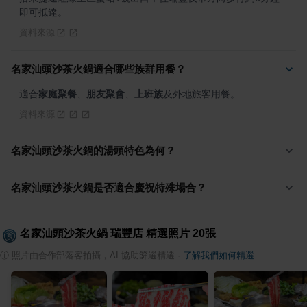
即可抵達。
資料來源
名家汕頭沙茶火鍋適合哪些族群用餐？
適合
家庭聚餐
、
朋友聚會
、
上班族
及外地旅客用餐。
資料來源
名家汕頭沙茶火鍋的湯頭特色為何？
名家汕頭沙茶火鍋是否適合慶祝特殊場合？
名家汕頭沙茶火鍋 瑞豐店
精選照片
20
張
ⓘ
照片由合作部落客拍攝，AI 協助篩選精選
·
了解我們如何精選