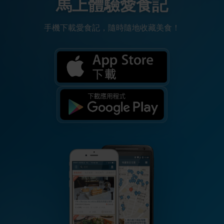
馬上體驗愛食記
手機下載愛食記，隨時隨地收藏美食！