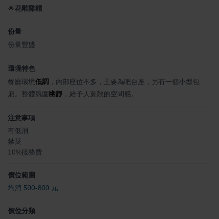
🌟
花雕雞麵
份量
份量豐盛
環境特色
餐廳環境
低調
，內部座位不多，主要為吧台座，另有一個小型包
廂。整體氛圍
幽靜
，給予人寬敞的空間感。
注意事項
有低消
禁菸
10%服務費
價位範圍
均消 500-800 元
價位分類