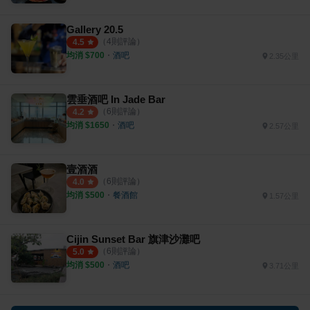
Gallery 20.5
（
4
則評論）
4.5
均消 $
700
・
酒吧
2.35公里
雲垂酒吧 In Jade Bar
（
6
則評論）
4.2
均消 $
1650
・
酒吧
2.57公里
壹酒酒
（
6
則評論）
4.0
均消 $
500
・
餐酒館
1.57公里
Cijin Sunset Bar 旗津沙灘吧
（
6
則評論）
5.0
均消 $
500
・
酒吧
3.71公里