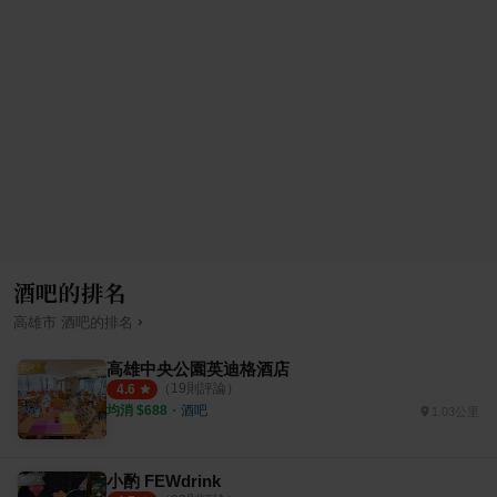
酒吧的排名
›
高雄市
酒吧
的排名
高雄中央公園英迪格酒店
（
19
則評論）
4.6
均消 $
688
・
酒吧
1.03公里
小酌 FEWdrink