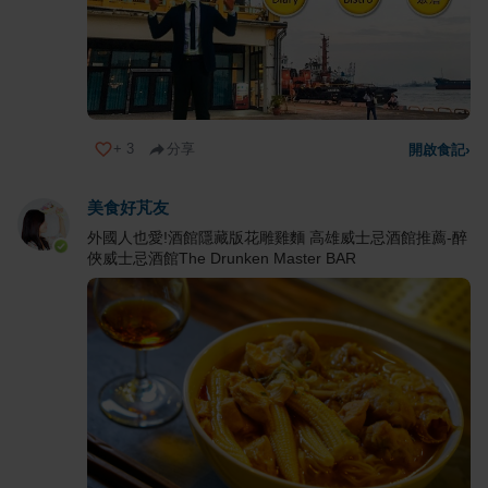
+
3
分享
開啟食記
›
美食好芃友
外國人也愛!酒館隱藏版花雕雞麵 高雄威士忌酒館推薦-醉
俠威士忌酒館The Drunken Master BAR