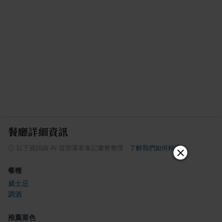
餐廳詳細資訊
ⓘ
以下資訊由 AI 從部落客食記彙整整理
·
了解我們如何精選
餐種
威士忌
調酒
推薦菜色