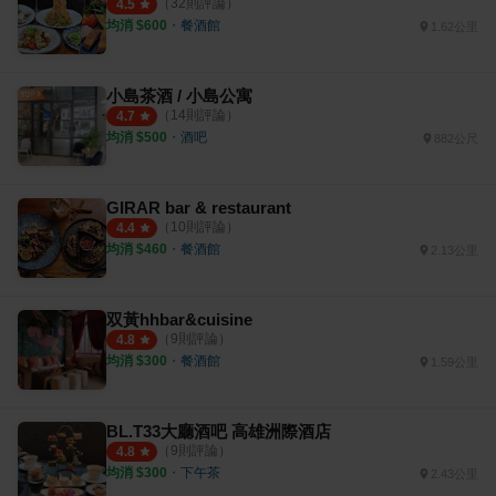
（
32
則評論）
4.5
均消 $
600
・
餐酒館
1.62公里
小島茶酒 / 小島公寓
（
14
則評論）
4.7
均消 $
500
・
酒吧
882公尺
GIRAR bar & restaurant
（
10
則評論）
4.4
均消 $
460
・
餐酒館
2.13公里
双黃hhbar&cuisine
（
9
則評論）
4.8
均消 $
300
・
餐酒館
1.59公里
BL.T33大廳酒吧 高雄洲際酒店
（
9
則評論）
4.8
均消 $
300
・
下午茶
2.43公里