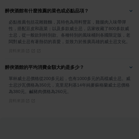
醉俠酒館有什麼推薦的菜色或必點品項？
必點推薦包括花雕雞麵，其特色為用料豐富，雞腿肉入味帶彈
性，搭配豆皮和蔬菜；以及多款威士忌，店家收藏了800多款威
士忌，從一般款到特別款、各種特別的風味桶到各國限定版，老
闆對威士忌有著熱切的喜愛，並致力於推廣高雄的威士忌文化。
資料來源
醉俠酒館的平均消費金額大約是多少？
單杯威士忌價格從200多元起，也有1000多元的高檔威士忌。威
士忌沙瓦價格為350元，克里尼利基14年純麥蘇格蘭威士忌價格
為380元。鹹豬肉價格為260元。
資料來源