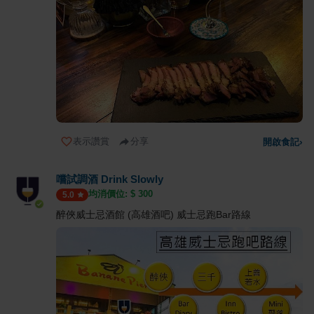
表示讚賞
分享
開啟食記
›
嚐試調酒 Drink Slowly
均消價位: $
300
5.0
醉俠威士忌酒館 (高雄酒吧) 威士忌跑Bar路線