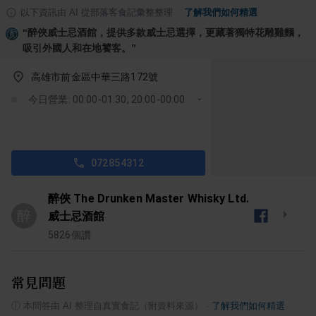
以下資訊由 AI 從部落客食記彙整整理
·
了解我們如何精選
“
醉俠威士忌酒館，提供多款威士忌選擇，更藏著獨特花雕雞麵，
吸引外國人和在地饕客。
”
高雄市前金區中華三路172號
今日營業: 00:00-01:30, 20:00-00:00
072854312
醉俠 The Drunken Master Whisky Ltd.
醉
威士忌酒館
5826
個讚
常見問題
ⓘ
本問答由 AI 整理自真實食記（附資料來源）
·
了解我們如何精選