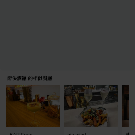
醉俠酒館 的相似餐廳
BAR From
gin mind
貳拾壹