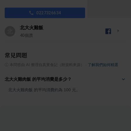
0227326634
北大火雞飯
北
40
個讚
常見問題
ⓘ
本問答由 AI 整理自真實食記（附資料來源）
·
了解我們如何精選
北大火雞肉飯 的平均消費是多少？
北大火雞肉飯 的平均消費約為 100 元。