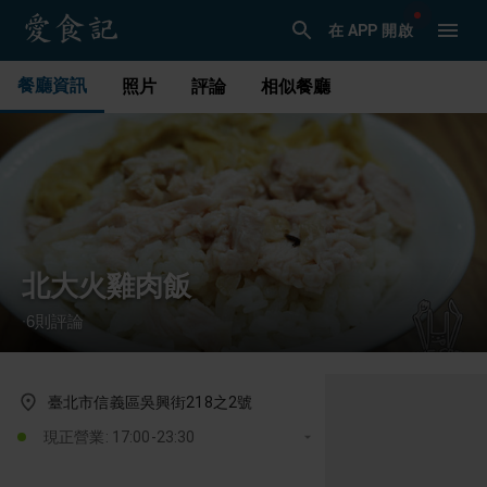
在 APP 開啟
餐廳資訊
照片
評論
相似餐廳
北大火雞肉飯
6
則評論
·
臺北市信義區吳興街218之2號
現正營業: 17:00-23:30