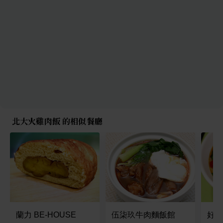
北大火雞肉飯 的相似餐廳
蘭力 BE-HOUSE
伍柒玖牛肉麵飯館
好記