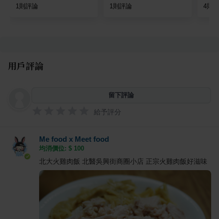
1
則評論
1
則評論
4
則
用戶評論
留下評論
給予評分
Me food x Meet food
均消價位: $
100
北大火雞肉飯 北醫吳興街商圈小店 正宗火雞肉飯好滋味