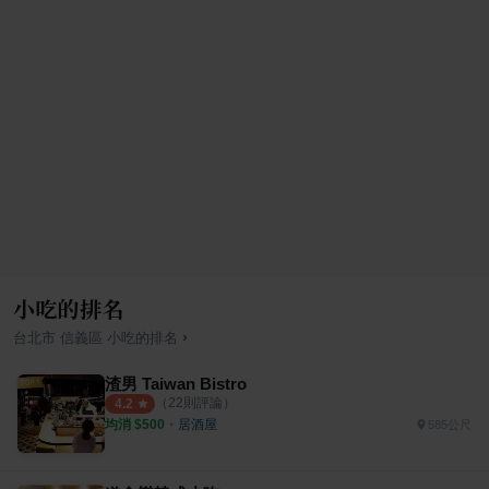
小吃的排名
›
台北市
信義區
小吃
的排名
渣男 Taiwan Bistro
（
22
則評論）
4.2
均消 $
500
・
居酒屋
585公尺