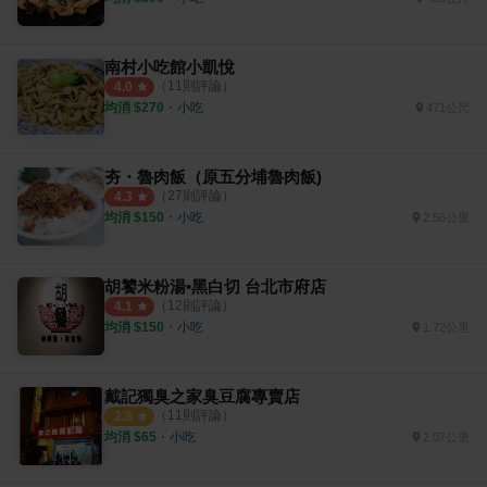
南村小吃館小凱悅
（
11
則評論）
4.0
均消 $
270
・
小吃
471公尺
夯・魯肉飯（原五分埔魯肉飯)
（
27
則評論）
4.3
均消 $
150
・
小吃
2.56公里
胡饕米粉湯•黑白切 台北市府店
（
12
則評論）
4.1
均消 $
150
・
小吃
1.72公里
戴記獨臭之家臭豆腐專賣店
（
11
則評論）
2.8
均消 $
65
・
小吃
2.07公里