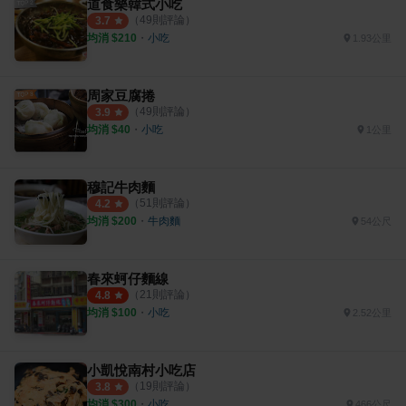
道食樂韓式小吃
（
49
則評論）
3.7
均消 $
210
・
小吃
1.93公里
周家豆腐捲
（
49
則評論）
3.9
均消 $
40
・
小吃
1公里
穆記牛肉麵
（
51
則評論）
4.2
均消 $
200
・
牛肉麵
54公尺
春來蚵仔麵線
（
21
則評論）
4.8
均消 $
100
・
小吃
2.52公里
小凱悅南村小吃店
（
19
則評論）
3.8
均消 $
300
・
小吃
466公尺