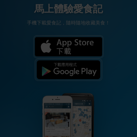
馬上體驗愛食記
手機下載愛食記，隨時隨地收藏美食！