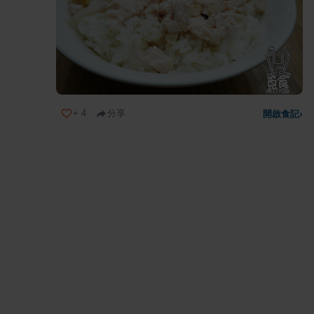
+
4
分享
開啟食記
›