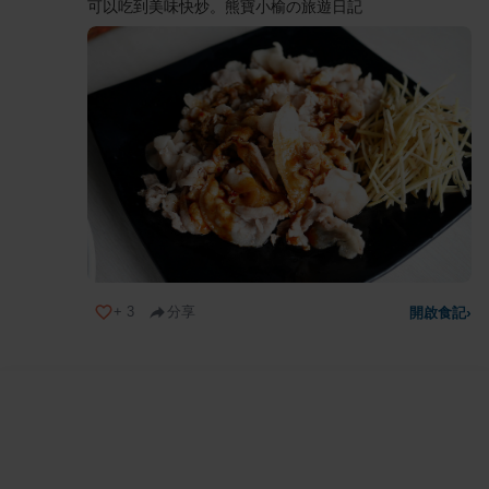
可以吃到美味快炒。熊寶小榆の旅遊日記
+
3
分享
開啟食記
›