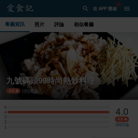
在 APP 開啟
餐廳資訊
照片
評論
相似餐廳
九號碼頭99時尚熱炒料理
1
則評論
·
4.0
5
4.0
5 星：0 則評論
4
4 星：1 則評論
3
3 星：0 則評論
4.0
2
2 星：0 則評論
1
則評論
1
1 星：0 則評論