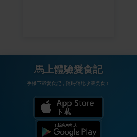
馬上體驗愛食記
手機下載愛食記，隨時隨地收藏美食！