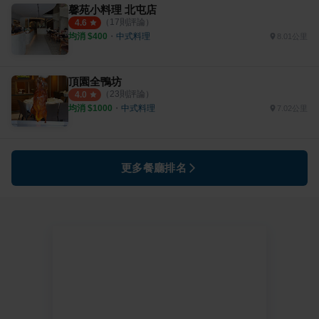
馨苑小料理 北屯店
（
17
則評論）
4.6
均消 $
400
・
中式料理
8.01公里
頂園全鴨坊
（
23
則評論）
4.0
均消 $
1000
・
中式料理
7.02公里
更多餐廳排名