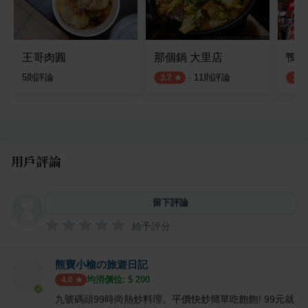
王哥肉圓
那個鍋 大里店
鴨肉
5
則評論
·
11
則評論
3.7
3.5
用戶評論
留下評論
給予評分
熊寶小榆の旅遊日記
均消價位: $
200
4.0
九號碼頭99時尚熱炒料理。平價快炒簡單吃飽飽! 99元就