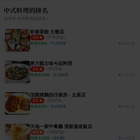
中式料理的排名
›
台中市
中式料理
的排名
有春茶館 大墩店
（
67
則評論）
4.5
均消 $
500
・
中式料理
4.59公里
東方龍古味今品料理
（
9
則評論）
4.5
均消 $
1000
・
中式料理
5.22公里
頂園燒鵝担仔廚房 - 太原店
（
5
則評論）
4.5
均消 $
500
・
中式料理
6.35公里
天地一家中餐廳 清新溫泉飯店
（
10
則評論）
4.0
均消 $
1188
・
吃到飽
9.23公里