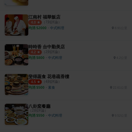
江南村 福華飯店
（
7
則評論）
4.0
均消 $
2000
・
中式料理
8.91公里
時時香 台中勤美店
（
2
則評論）
4.2
均消 $
800
・
中式料理
4.2公里
斐得蔬食 花巷疏香樓
（
4
則評論）
4.5
均消 $
500
・
素食
22.61公里
八卦窯餐廳
（
2
則評論）
均消 $
550
・
中式料理
9.52公里