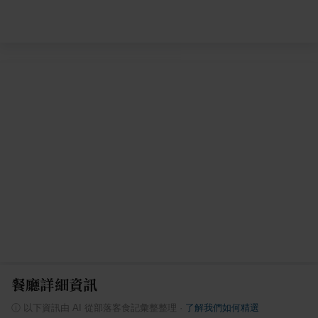
餐廳詳細資訊
ⓘ
以下資訊由 AI 從部落客食記彙整整理
·
了解我們如何精選