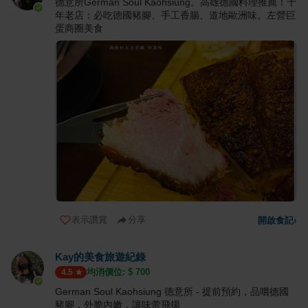
德意所German Soul Kaohsiung。高雄德國料理推薦！十
年老店：必吃德國豬腳、手工香腸、道地歐洲味。左營巨
蛋商圈美食
表示讚賞
分享
開啟食記
›
Kay的美食旅遊紀錄
均消價位: $
700
4.5
German Soul Kaohsiung 德意所 - 提前預約，品嚐德國
豬腳，外脆內嫩，讓味蕾飛揚