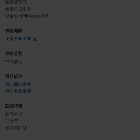
豬腳需預訂
豬腳每日限量
現金/刷卡/line pay服務
價位範圍
均消 500-800 元
價位分類
中高價位
適合族群
適合朋友聚餐
適合家庭聚餐
設施特色
有停車場
可外帶
無酒精啤酒