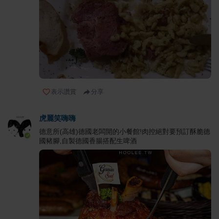
表示讚賞
分享
虎麗笑嗨嗨
德意所(高雄)德國老闆開的小餐館!肉控絕對要預訂酥脆德
國豬腳,自製德國香腸搭配生啤酒