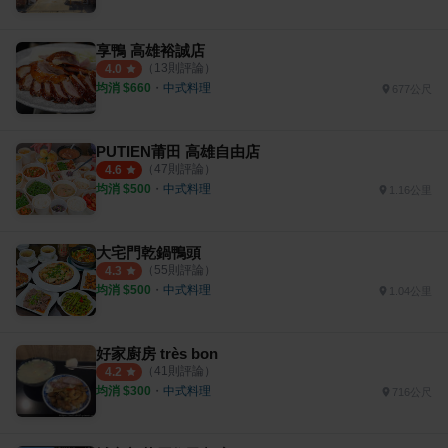
享鴨 高雄裕誠店
（
13
則評論）
4.0
均消 $
660
・
中式料理
677公尺
PUTIEN莆田 高雄自由店
（
47
則評論）
4.6
均消 $
500
・
中式料理
1.16公里
大宅門乾鍋鴨頭
（
55
則評論）
4.3
均消 $
500
・
中式料理
1.04公里
好家廚房 très bon
（
41
則評論）
4.2
均消 $
300
・
中式料理
716公尺