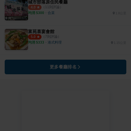
城市部落原住民餐廳
（
11
則評論）
4.0
均消 $
300
・
合菜
1.8公里
富苑喜宴會館
（
7
則評論）
5.0
均消 $
333
・
港式料理
1.15公里
更多餐廳排名