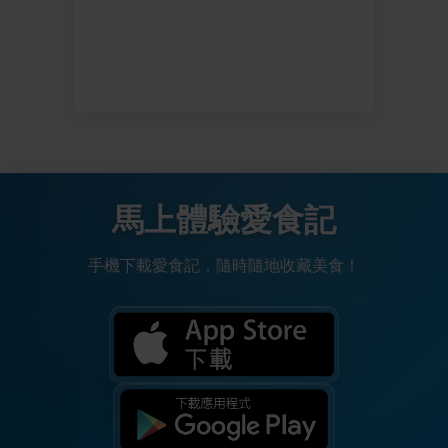
馬上體驗愛食記
手機下載愛食記，隨時隨地收藏美食！