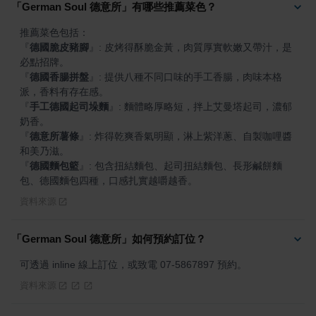
「German Soul 德意所」有哪些推薦菜色？
『
德國脆皮豬腳
』
: 皮烤得酥脆金黃，肉質厚實軟嫩又帶汁，是
『
德國香腸拼盤
』
: 提供八種不同口味的手工香腸，肉味本格
『
手工德國起司垛麵
』
: 麵體略厚略短，拌上艾曼塔起司，濃郁
『
德意所薯條
』
: 炸得乾爽香氣明顯，淋上紫洋蔥、自製咖哩醬
『
德國麵包籃
』
: 包含扭結麵包、起司扭結麵包、長形鹹餅麵
包、德國麵包四種，口感扎實越嚼越香。
資料來源
「German Soul 德意所」如何預約訂位？
可透過 inline 線上訂位，或致電 07-5867897 預約。
資料來源