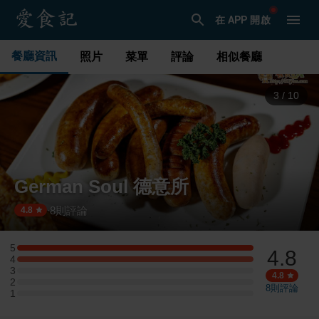
在 APP 開啟
餐廳資訊
照片
菜單
評論
相似餐廳
3
/
10
German Soul 德意所
8
則評論
·
4.8
5
4.8
5 星：2 則評論
4
4 星：2 則評論
3
3 星：0 則評論
4.8
2
2 星：0 則評論
8
則評論
1
1 星：0 則評論