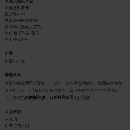
🌟
德式蘋果蛋糕
🌟
德意所薯條
德國燉牛肉
手工德國酥脆炸豬排
德國麵包籃配大蒜黃油
雙份咖哩香腸+薯條
手工香腸派對
份量
份量很十在
環境特色
餐廳內部空間不算寬敞，一樓和二樓約可容納幾桌，牆面裝飾有德
國國旗元素、彩繪或運動賽事畫面，部分座位區有大螢幕播放影
片，整體氛圍
輕鬆
舒服
，有
戶外座位區
可供選擇。
注意事項
有低消
用餐時間限制