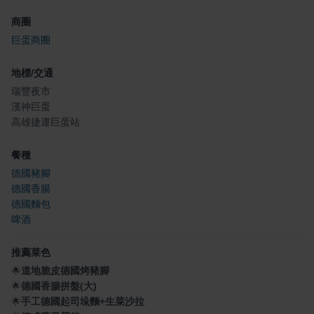
商圈
巨蛋商圈
地標/交通
瑞豐夜市
漢神巨蛋
高雄捷運巨蛋站
餐種
德國豬腳
德國香腸
德國麵包
啤酒
推薦菜色
🌟
道地脆皮德國烤豬腳
🌟
德國香腸拼盤(大)
🌟
手工德國起司垛麵+生菜沙拉