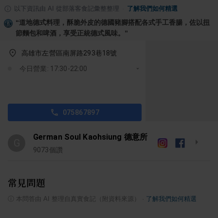
以下資訊由 AI 從部落客食記彙整整理
·
了解我們如何精選
“
道地德式料理，酥脆外皮的德國豬腳搭配各式手工香腸，佐以扭
節麵包和啤酒，享受正統德式風味。
”
高雄市左營區南屏路293巷18號
今日營業: 17:30-22:00
075867897
German Soul Kaohsiung 德意所
G
9073
個讚
常見問題
ⓘ
本問答由 AI 整理自真實食記（附資料來源）
·
了解我們如何精選