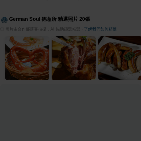
German Soul 德意所
精選照片
20
張
ⓘ
照片由合作部落客拍攝，AI 協助篩選精選
·
了解我們如何精選