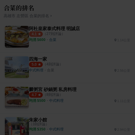
合菜的排名
›
高雄市
左營區
合菜
的排名
阿杜皇家泰式料理 明誠店
（
27
則評論）
4.1
均消 $
600
・
合菜
1.14公里
四海一家
（
4
則評論）
5.0
中式料理
・
合菜
2.56公里
麟粥宮 砂鍋粥 私房料理
（
8
則評論）
4.7
均消 $
500
・
中式料理
1.11公里
朱家小館
（
3
則評論）
均消 $
350
・
中式料理
2.94公里