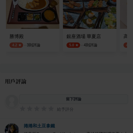
勝博殿
銀座酒場 華夏店
高廬
·
3
則評論
·
4
則評論
4.2
5.0
4.3
用戶評論
留下評論
給予評分
捲捲和土豆拿鐵