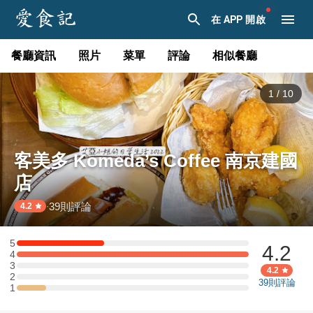
在 APP 開啟
餐廳資訊
照片
菜單
評論
相似餐廳
1
/
10
客美多 Komeda’s Coffee 南京建國
店
39
則評論
·
4.2
5
4.2
5 星：3 則評論
4
4 星：8 則評論
3
3 星：0 則評論
4.2
2
2 星：0 則評論
39
則評論
1
1 星：1 則評論