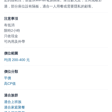
適，部分座位設有隔板，適合一人用餐或需要隱私的顧客。
注意事項
有低消
限時2小時
只收現金
可內用及外帶
價位範圍
均消 200-400 元
價位分類
平價
高CP值
適合族群
適合上班族
適合家庭聚餐