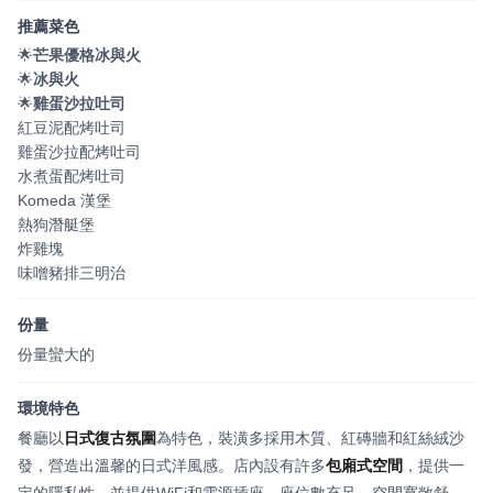
推薦菜色
🌟
芒果優格冰與火
🌟
冰與火
🌟
雞蛋沙拉吐司
紅豆泥配烤吐司
雞蛋沙拉配烤吐司
水煮蛋配烤吐司
Komeda 漢堡
熱狗潛艇堡
炸雞塊
味噌豬排三明治
份量
份量蠻大的
環境特色
餐廳以
日式復古氛圍
為特色，裝潢多採用木質、紅磚牆和紅絲絨沙
發，營造出溫馨的日式洋風感。店內設有許多
包廂式空間
，提供一
定的隱私性，並提供WiFi和電源插座。座位數充足，空間寬敞舒