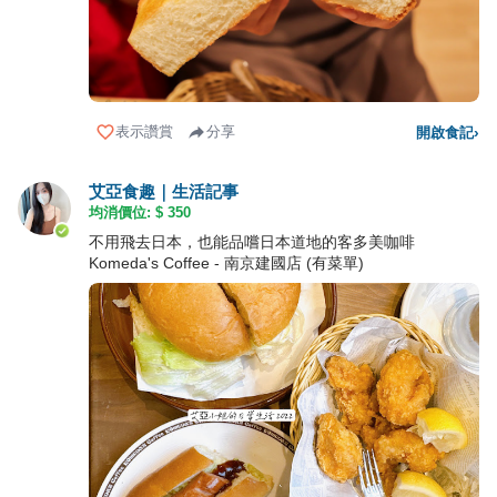
表示讚賞
分享
開啟食記
›
艾亞食趣｜生活記事
均消價位: $
350
不用飛去日本，也能品嚐日本道地的客多美咖啡
Komeda's Coffee - 南京建國店 (有菜單)