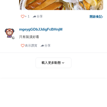
+
1
分享
開啟食記
›
mgeygGDbJJdigFcBHnjM
只有裝潢好看
表示讚賞
分享
載入更多動態