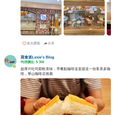
表示讚賞
分享
寫食派Lexie's Blog
均消價位: $
300
超厚片吐司鬆軟美味，早餐點咖啡送直接送一份客美多咖
啡，華山咖啡店推薦