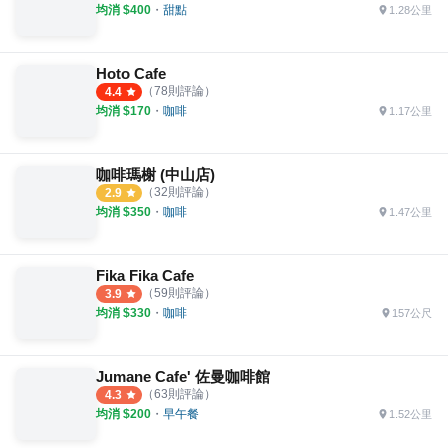
均消 $
400
・
甜點
1.28公里
Hoto Cafe
（
78
則評論）
4.4
均消 $
170
・
咖啡
1.17公里
咖啡瑪榭 (中山店)
（
32
則評論）
2.9
均消 $
350
・
咖啡
1.47公里
Fika Fika Cafe
（
59
則評論）
3.9
均消 $
330
・
咖啡
157公尺
Jumane Cafe' 佐曼咖啡館
（
63
則評論）
4.3
均消 $
200
・
早午餐
1.52公里