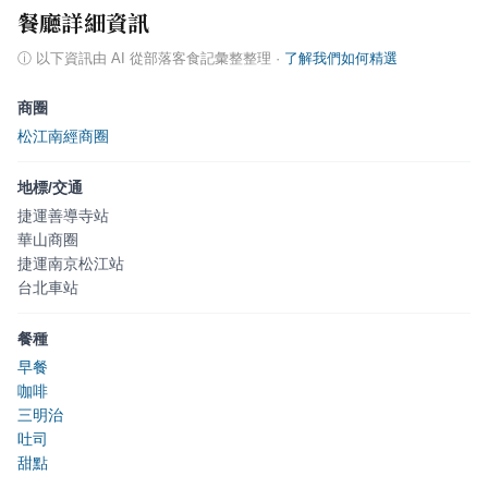
餐廳詳細資訊
ⓘ
以下資訊由 AI 從部落客食記彙整整理
·
了解我們如何精選
商圈
松江南經商圈
地標/交通
捷運善導寺站
華山商圈
捷運南京松江站
台北車站
餐種
早餐
咖啡
三明治
吐司
甜點