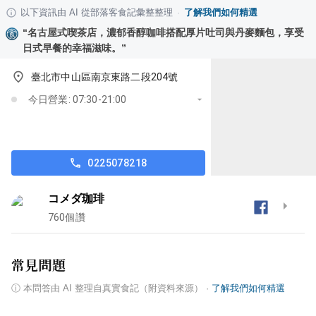
以下資訊由 AI 從部落客食記彙整整理
·
了解我們如何精選
“
名古屋式喫茶店，濃郁香醇咖啡搭配厚片吐司與丹麥麵包，享受
日式早餐的幸福滋味。
”
臺北市中山區南京東路二段204號
今日營業: 07:30-21:00
0225078218
コメダ珈琲
760
個讚
常見問題
ⓘ
本問答由 AI 整理自真實食記（附資料來源）
·
了解我們如何精選