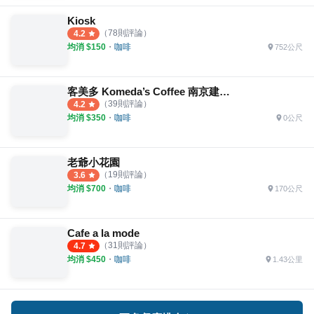
Kiosk
（
78
則評論）
4.2
均消 $
150
・
咖啡
752公尺
客美多 Komeda’s Coffee 南京建國店
（
39
則評論）
4.2
均消 $
350
・
咖啡
0公尺
老爺小花園
（
19
則評論）
3.6
均消 $
700
・
咖啡
170公尺
Cafe a la mode
（
31
則評論）
4.7
均消 $
450
・
咖啡
1.43公里