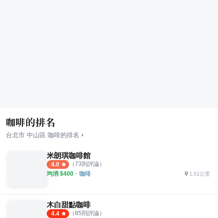
咖啡的排名
›
台北市
中山區
咖啡
的排名
米朗琪咖啡館
（
73
則評論）
4.0
均消 $
400
・
咖啡
1.51公里
木白甜點咖啡
（
85
則評論）
4.4