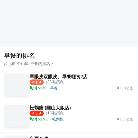
早餐的排名
›
台北市
中山區
早餐
的排名
單眼皮双眼皮。早餐輕食2店
（
38
則評論）
4.1
均消 $
120
・
早餐
1.81公里
松鶴廳 (圓山大飯店)
（
18
則評論）
4.5
均消 $
1700
・
吃到飽
2.05公里