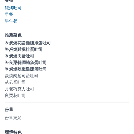
餐種
碳烤吐司
早餐
早午餐
推薦菜色
🌟
炭燒花醬雞腿排蛋吐司
🌟
炭燒雞腿排蛋吐司
🌟
炭燒肉蛋吐司
🌟
良粟特調鮪魚蛋吐司
🌟
炭燒辣椒雞腿蛋吐司
炭燒肉起司蛋吐司
菇菇蛋吐司
月老巧克力吐司
良粟花吐司
份量
份量充足
環境特色