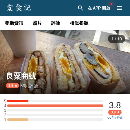
在 APP 開啟
餐廳資訊
照片
評論
相似餐廳
1
/
10
良粟商號
66
則評論
·
3.8
5
3.8
5 星：2 則評論
4
4 星：9 則評論
3
3 星：0 則評論
3.8
2
2 星：0 則評論
66
則評論
1
1 星：2 則評論