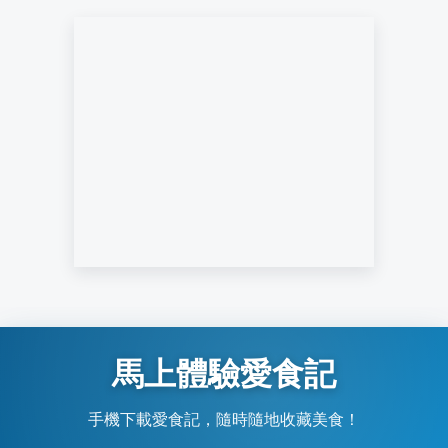
馬上體驗愛食記
手機下載愛食記，隨時隨地收藏美食！