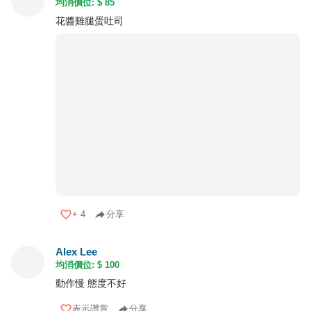
均消價位: $
85
花醬雞腿蛋吐司
+
4
分享
Alex Lee
均消價位: $
100
動作慢 態度不好
表示讚賞
分享