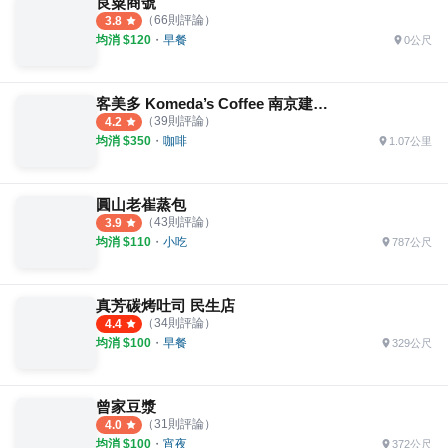
良粟商號
（
66
則評論）
3.8
均消 $
120
・
早餐
0公尺
客美多 Komeda’s Coffee 南京建國店
（
39
則評論）
4.2
均消 $
350
・
咖啡
1.07公里
圓山老崔蒸包
（
43
則評論）
3.9
均消 $
110
・
小吃
787公尺
真芳碳烤吐司 民生店
（
34
則評論）
4.4
均消 $
100
・
早餐
329公尺
曾家豆漿
（
31
則評論）
4.0
均消 $
100
・
宵夜
372公尺