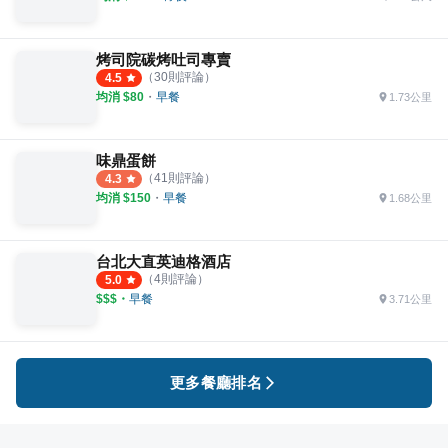
烤司院碳烤吐司專賣
（
30
則評論）
4.5
均消 $
80
・
早餐
1.73公里
味鼎蛋餅
（
41
則評論）
4.3
均消 $
150
・
早餐
1.68公里
台北大直英迪格酒店
（
4
則評論）
5.0
$$$
・
早餐
3.71公里
更多餐廳排名