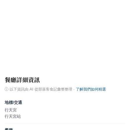
餐廳詳細資訊
ⓘ
以下資訊由 AI 從部落客食記彙整整理
·
了解我們如何精選
地標/交通
行天宮
行天宮站