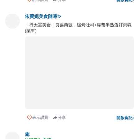
朱寶妮美食隨筆✨
｜行天宮美食｜良粟商號．碳烤吐司+爆漿半熟蛋好銷魂
(菜單)
表示讚賞
分享
開啟食記
›
施