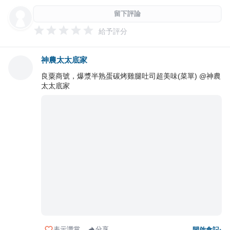
留下評論
給予評分
神農太太底家
良粟商號，爆漿半熟蛋碳烤雞腿吐司超美味(菜單) @神農
太太底家
表示讚賞
分享
開啟食記
›