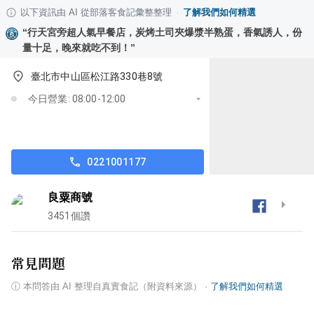
以下資訊由 AI 從部落客食記彙整整理
·
了解我們如何精選
“
行天宮旁超人氣早餐店，炭烤土司夾爆漿半熟蛋，香氣誘人，份
量十足，晚來就吃不到！
”
臺北市中山區松江路330巷8號
今日營業: 08:00-12:00
0221001177
良粟商號
3451
個讚
常見問題
ⓘ
本問答由 AI 整理自真實食記（附資料來源）
·
了解我們如何精選