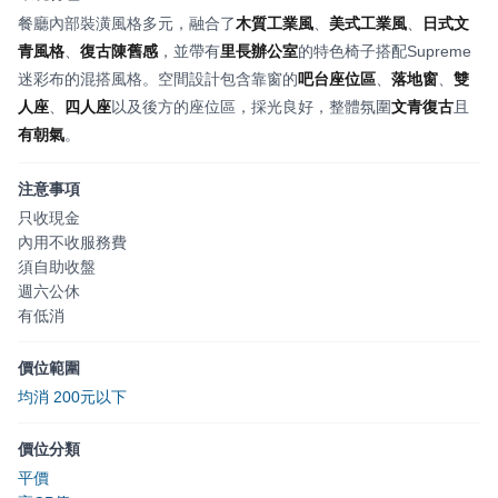
餐廳內部裝潢風格多元，融合了
木質工業風
、
美式工業風
、
日式文
青風格
、
復古陳舊感
，並帶有
里長辦公室
的特色椅子搭配Supreme
迷彩布的混搭風格。空間設計包含靠窗的
吧台座位區
、
落地窗
、
雙
人座
、
四人座
以及後方的座位區，採光良好，整體氛圍
文青復古
且
有朝氣
。
注意事項
只收現金
內用不收服務費
須自助收盤
週六公休
有低消
價位範圍
均消 200元以下
價位分類
平價