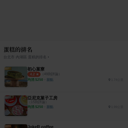
蛋糕的排名
›
台北市
內湖區
蛋糕
的排名
初心菓寮
（
49
則評論）
4.2
均消 $
250
・
甜點
1.74公里
亞尼克菓子工房
（
15
則評論）
均消 $
250
・
甜點
1.99公里
JokeR coffee