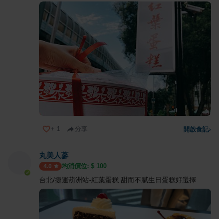
+
1
分享
開啟食記
›
丸美人蔘
均消價位: $
100
4.0
台北/捷運葫洲站-紅葉蛋糕 甜而不膩生日蛋糕好選擇