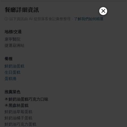
餐廳詳細資訊
ⓘ
以下資訊由 AI 從部落客食記彙整整理
·
了解我們如何精選
地標/交通
康寧醫院
捷運葫洲站
餐種
鮮奶油蛋糕
生日蛋糕
蛋糕捲
推薦菜色
🌟
鮮奶油蛋糕巧克力口味
🌟
黑森林蛋糕
鮮奶油草莓蛋糕
鮮奶油橘子蛋糕
鮮奶油巧克力蛋糕