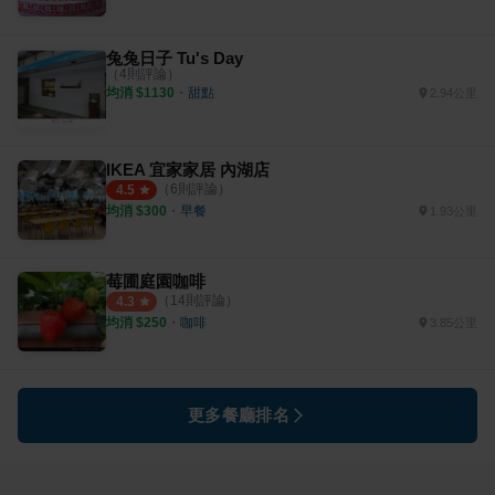
兔兔日子 Tu's Day
（
4
則評論）
均消 $
1130
・
甜點
2.94公里
IKEA 宜家家居 內湖店
（
6
則評論）
4.5
均消 $
300
・
早餐
1.93公里
莓圃庭園咖啡
（
14
則評論）
4.3
均消 $
250
・
咖啡
3.85公里
更多餐廳排名