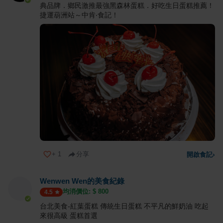
典品牌．鄉民激推最強黑森林蛋糕．好吃生日蛋糕推薦！
捷運葫洲站～中肯‧食記！
+
1
分享
開啟食記
›
Wenwen Wen的美食紀錄
均消價位: $
800
4.5
台北美食-紅葉蛋糕 傳統生日蛋糕 不平凡的鮮奶油 吃起
來很高級 蛋糕首選