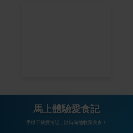
馬上體驗愛食記
手機下載愛食記，隨時隨地收藏美食！