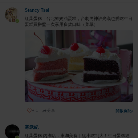
Stancy Tsai
紅葉蛋糕｜台北鮮奶油蛋糕，台劇男神許光漢也愛吃生日
蛋糕買拼盤一次享用多款口味（菜單）
+
1
分享
開啟食記
›
寒武紀
紅葉蛋糕 內湖店．東湖美食｜從小吃到大！生日蛋糕經