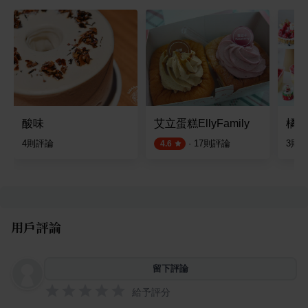
酸味
艾立蛋糕EllyFamily
橘村
4
則評論
·
17
則評論
3
則
4.6
用戶評論
留下評論
給予評分