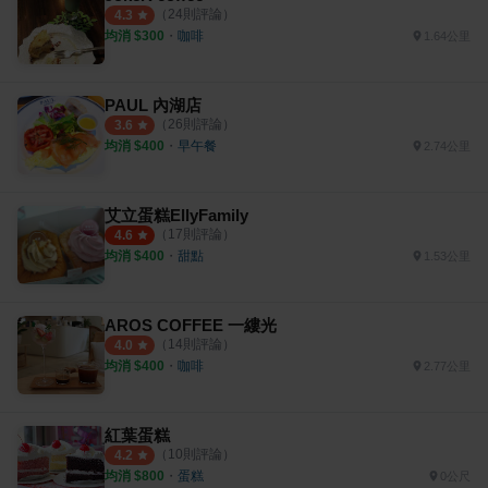
（
24
則評論）
4.3
均消 $
300
・
咖啡
1.64公里
PAUL 內湖店
（
26
則評論）
3.6
均消 $
400
・
早午餐
2.74公里
艾立蛋糕EllyFamily
（
17
則評論）
4.6
均消 $
400
・
甜點
1.53公里
AROS COFFEE 一縷光
（
14
則評論）
4.0
均消 $
400
・
咖啡
2.77公里
紅葉蛋糕
（
10
則評論）
4.2
均消 $
800
・
蛋糕
0公尺