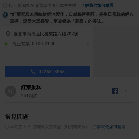
以下資訊由 AI 從部落客食記彙整整理
·
了解我們如何精選
“
紅葉蛋糕以傳統鮮奶油製作，口感綿密香醇，是生日蛋糕的經典
選擇，深受大眾喜愛，更被譽為「高級」的美味。
”
臺北市內湖區民權東路六段202號
現正營業: 09:00-21:00
0226318858
紅葉蛋糕
紅
251
個讚
常見問題
ⓘ
本問答由 AI 整理自真實食記（附資料來源）
·
了解我們如何精選