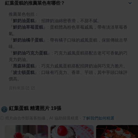
紅葉蛋糕的推薦菜色有哪些？
『
鮮奶油蛋糕
』
『
鮮奶油草莓蛋糕
』
: 蛋糕體為粉色草莓戚風，帶有淡淡草莓香
『
鮮奶油橘子蛋糕
』
: 帶有橘子口味的戚風蛋糕，保留傳統古早
『
鮮奶油巧克力蛋糕
』
: 巧克力戚風蛋糕搭配古老可可香氣的巧
『
黑森林蛋糕
』
『
波士頓蛋糕
』
: 口味有巧克力、香草、芋頭，其中芋頭口味評
價高。
資料來源
紅葉蛋糕
精選照片
19
張
ⓘ
照片由合作部落客拍攝，AI 協助篩選精選
·
了解我們如何精選