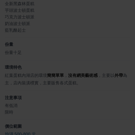
全新黑森林蛋糕
芋頭波士頓蛋糕
巧克力波士頓派
奶油波士頓派
藍乳酪起士
份量
份量十足
環境特色
紅葉蛋糕內湖店的環境
簡簡單單
，
沒有網美藝術感
，主要以
外帶
為
主，店內裝潢樸實，主要販售各式蛋糕。
注意事項
有低消
限時
價位範圍
均消 500-800 元