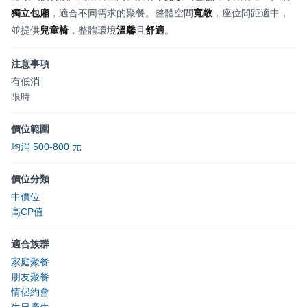
獨立包廂
，適合不同需求的聚餐。整體空間
寬敞
，座位間距適中，
並提供
兒童椅
，整體環境
溫馨
且
舒適
。
注意事項
有低消
限時
價位範圍
均消 500-800 元
價位分類
中價位
高CP值
適合族群
家庭聚餐
朋友聚餐
情侶約會
生日慶生