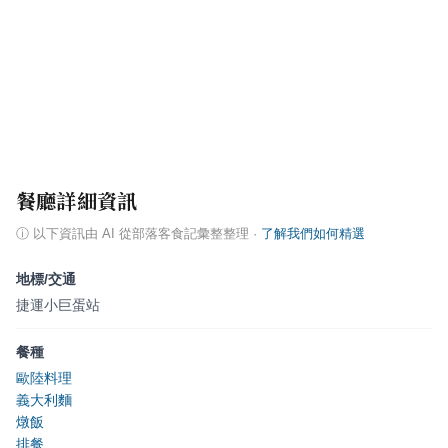
餐廳詳細資訊
ⓘ
以下資訊由 AI 從部落客食記彙整整理
·
了解我們如何精選
地標/交通
捷運小巨蛋站
餐種
歐陸料理
義大利麵
燉飯
排餐