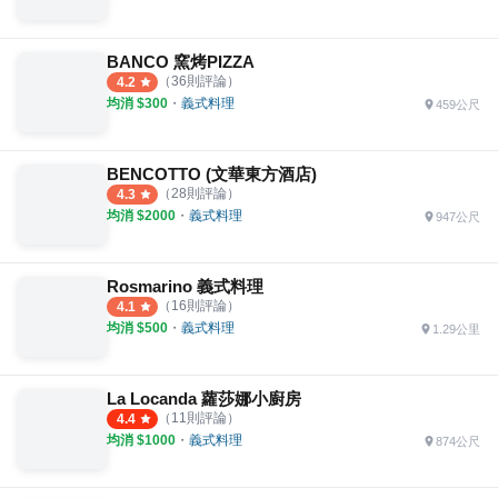
BANCO 窯烤PIZZA
（
36
則評論）
4.2
均消 $
300
・
義式料理
459公尺
BENCOTTO (文華東方酒店)
（
28
則評論）
4.3
均消 $
2000
・
義式料理
947公尺
Rosmarino 義式料理
（
16
則評論）
4.1
均消 $
500
・
義式料理
1.29公里
La Locanda 蘿莎娜小廚房
（
11
則評論）
4.4
均消 $
1000
・
義式料理
874公尺