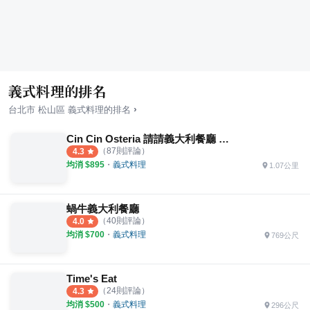
義式料理的排名
›
台北市
松山區
義式料理
的排名
Cin Cin Osteria 請請義大利餐廳 慶城店
（
87
則評論）
4.3
均消 $
895
・
義式料理
1.07公里
蝸牛義大利餐廳
（
40
則評論）
4.0
均消 $
700
・
義式料理
769公尺
Time's Eat
（
24
則評論）
4.3
均消 $
500
・
義式料理
296公尺