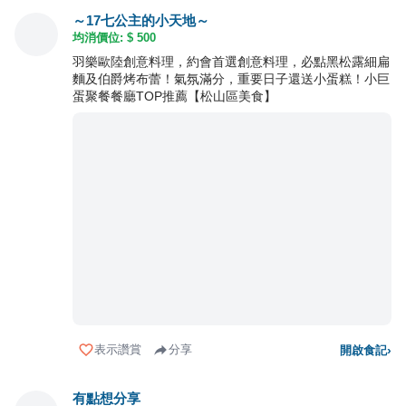
～17七公主的小天地～
均消價位: $
500
羽樂歐陸創意料理，約會首選創意料理，必點黑松露細扁
麵及伯爵烤布蕾！氣氛滿分，重要日子還送小蛋糕！小巨
蛋聚餐餐廳TOP推薦【松山區美食】
表示讚賞
分享
開啟食記
›
有點想分享