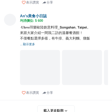
表示讚賞
分享
An's美食小日誌
均消價位: $
600
·𝐔𝐥𝐨𝐯𝐞羽樂歐陸創意料理_𝗦𝗼𝗻𝗴𝘀𝗵𝗮𝗻, 𝗧𝗮𝗶𝗽𝗲𝗶。
來跟大家介紹一間我二訪的溫馨餐酒館！
不僅餐點選擇多樣，有牛排、義大利麵、燉飯
... 顯示更多
表示讚賞
分享
載入更多動態