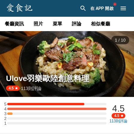
在 APP 開啟
餐廳資訊
照片
菜單
評論
相似餐廳
1
/
10
Ulove羽樂歐陸創意料理
113
則評論
·
4.5
5
4.5
5 星：14 則評論
4
4 星：18 則評論
3
3 星：1 則評論
4.5
2
2 星：0 則評論
113
則評論
1
1 星：0 則評論