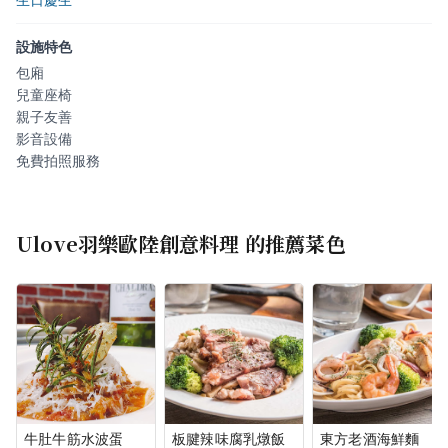
設施特色
包廂
兒童座椅
親子友善
影音設備
免費拍照服務
Ulove羽樂歐陸創意料理
的推薦菜色
牛肚牛筋水波蛋
板腱辣味腐乳燉飯
東方老酒海鮮麵