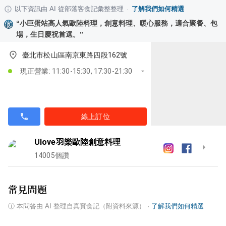
以下資訊由 AI 從部落客食記彙整整理
·
了解我們如何精選
“
小巨蛋站高人氣歐陸料理，創意料理、暖心服務，適合聚餐、包
場，生日慶祝首選。
”
臺北市松山區南京東路四段162號
現正營業: 11:30-15:30, 17:30-21:30
線上訂位
Ulove羽樂歐陸創意料理
14005
個讚
常見問題
ⓘ
本問答由 AI 整理自真實食記（附資料來源）
·
了解我們如何精選