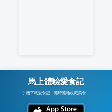
馬上體驗愛食記
手機下載愛食記，隨時隨地收藏美食！