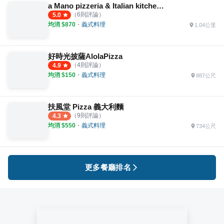
a Mano pizzeria & Italian kitchen 義舍廚房
（
6
則評論）
5.0
均消 $
870
・
義式料理
1.04公里
好時光披薩AlolaPizza
（
4
則評論）
4.9
均消 $
150
・
義式料理
887公尺
扶風堂 Pizza 義大利麵
（
9
則評論）
4.3
均消 $
550
・
義式料理
734公尺
更多餐廳排名