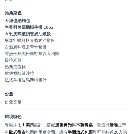
推薦菜色
🌟
維也納麵包
🌟
香料美國肋眼牛排 10oz
🌟
剝皮辣椒鎖管奶油燉飯
酥炸牡蠣鮮蚵青醬奶油燉飯
白酒風味燉煮帶骨豬腱
香煎干貝黑松露野蕈義大利麵
提拉米蘇
巴斯克蛋糕
軟殼蟹酸辣沙拉
法式羊排佐烏斯特醬汁
份量
份量充足
環境特色
餐廳採用
工業風
設計，搭配
溫馨黃光
與
木製餐桌
，營造出
舒適
且帶
有
歐式復古
氛圍的用餐空間。設有
半開放式包廂
與可容納近20人的