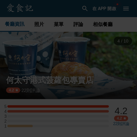
在 APP 開啟
餐廳資訊
照片
菜單
評論
相似餐廳
4
/
10
何太守港式菠蘿包專賣店
22
則評論
·
4.2
5
4.2
5 星：4 則評論
4
4 星：4 則評論
3
3 星：0 則評論
4.2
2
2 星：0 則評論
22
則評論
1
1 星：1 則評論