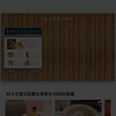
線上菜單 Menu
何太守港式菠蘿包專賣店 的相似餐廳