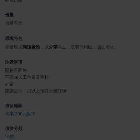
份量
份量不大
環境特色
餐廳環境
簡潔素雅
，以
外帶
為主，沒有內用區，店面不大。
注意事項
堅持不回烤
不添加人工色素及香料
外帶
建議提前一日以上預訂大量訂購
價位範圍
均消 200元以下
價位分類
平價