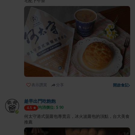
宅配下午茶
表示讚賞
分享
開啟食記
›
趁早出門吃飽飽
均消價位: $
90
4.5
何太守港式菠蘿包專賣店，冰火波蘿包的頂點，台大美食
推薦