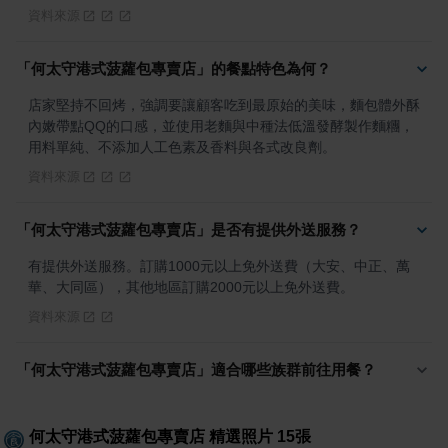
資料來源
「何太守港式菠蘿包專賣店」的餐點特色為何？
店家堅持不回烤，強調要讓顧客吃到最原始的美味，麵包體外酥
內嫩帶點QQ的口感，並使用老麵與中種法低溫發酵製作麵糰，
用料單純、不添加人工色素及香料與各式改良劑。
資料來源
「何太守港式菠蘿包專賣店」是否有提供外送服務？
有提供外送服務。訂購1000元以上免外送費（大安、中正、萬
華、大同區），其他地區訂購2000元以上免外送費。
資料來源
「何太守港式菠蘿包專賣店」適合哪些族群前往用餐？
何太守港式菠蘿包專賣店
精選照片
15
張