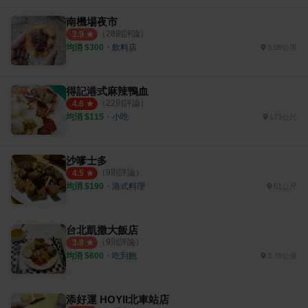
南機場夜市
（
28
則評論）
3.9
均消 $
300
・
飲料店
3.08公里
得記港式麻辣鴨血
（
22
則評論）
4.6
均消 $
115
・
小吃
173公尺
沙嗲士多
（
9
則評論）
4.5
均消 $
190
・
港式料理
51公尺
台北凱撒大飯店
（
9
則評論）
3.8
均消 $
600
・
吃到飽
3.78公里
添好運 HOYII北車站店