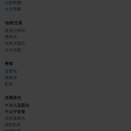
公館商圈
台大商圈
地標/交通
捷運公館站
警察局
自來水園區
台大校園
餐種
菠蘿包
菠蘿油
奶茶
推薦菜色
🌟
冰火菠蘿油
🌟
太守套餐
原味菠蘿包
秘製奶茶
絲襪奶茶