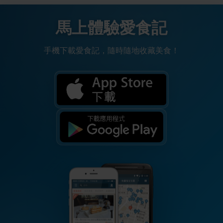
馬上體驗愛食記
手機下載愛食記，隨時隨地收藏美食！