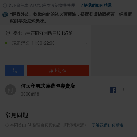
以下資訊由 AI 從部落客食記彙整整理
·
了解我們如何精選
“
酥香外皮、軟嫩內餡的冰火菠蘿油，搭配香濃絲襪奶茶，銅板價
就能享受港式美味。
”
臺北市中正區汀州路三段167號
現正營業: 11:00-22:00
線上訂位
何太守港式菠蘿包專賣店
何
3000
個讚
常見問題
ⓘ
本問答由 AI 整理自真實食記（附資料來源）
·
了解我們如何精選