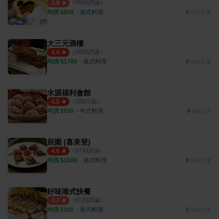
（
99
則評論）
3.9
均消 $
800
・
港式料理
3.75公里
大三元酒樓
（
36
則評論）
4.4
均消 $
1700
・
港式料理
3.61公里
水源福利會館
（
2
則評論）
4.5
均消 $
950
・
中式料理
249公尺
辰園 (喜來登)
（
37
則評論）
4.6
均消 $
1500
・
港式料理
3.43公里
好味港式快餐
（
45
則評論）
3.7
均消 $
100
・
港式料理
3.82公里