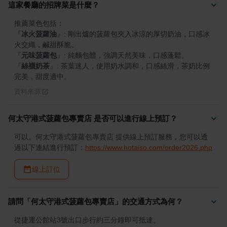
這家餐廳的招牌菜是什麼？
『
冰火菠蘿油
』
: 剛出爐的菠蘿包夾入冰涼的厚切奶油，口感冰
『
元味菠蘿包
』
『
絲襪奶茶
』
: 茶葉迷人，使用奶水調和，口感絲滑，茶奶比例
完美，甜度適中。
資料來源
何太守港式菠蘿包專賣店 是否可以進行線上預訂？
可以。何太守港式菠蘿包專賣店 提供線上預訂服務，您可以透
過以下連結進行預訂：
https://www.hotaiso.com/order2026.php
線上訂位
請問「何太守港式菠蘿包專賣店」的交通方式為何？
從捷運公館站3號出口步行約三分鐘即可抵達。