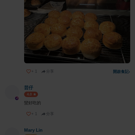
+
1
分享
開啟食記
›
芸仔
4.0
蠻好吃的
+
1
分享
Mary Lin