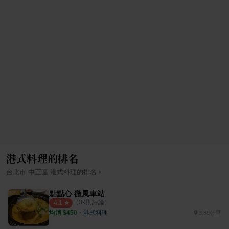
港式料理的排名
›
台北市
中正區
港式料理
的排名
點點心 微風車站
（
39
則評論）
4.1
均消 $
450
・
港式料理
3.89公里