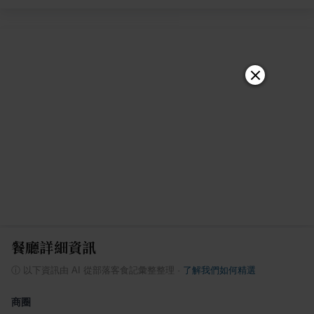
餐廳詳細資訊
ⓘ
以下資訊由 AI 從部落客食記彙整整理
·
了解我們如何精選
商圈