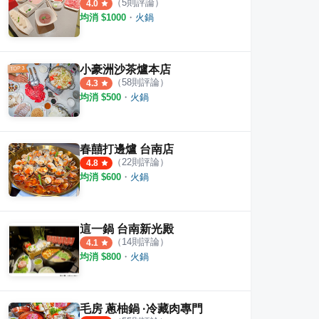
（
5
則評論）
4.0
均消 $
1000
・
火鍋
小豪洲沙茶爐本店
（
58
則評論）
4.3
均消 $
500
・
火鍋
春囍打邊爐 台南店
（
22
則評論）
4.8
均消 $
600
・
火鍋
這一鍋 台南新光殿
（
14
則評論）
4.1
均消 $
800
・
火鍋
毛房 蔥柚鍋 ·冷藏肉專門