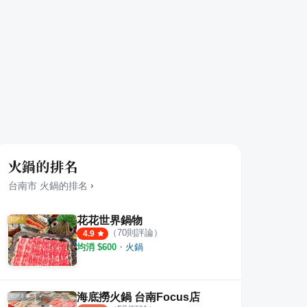
火鍋的排名
台南市
火鍋
的排名
›
花花世界鍋物
（
70
則評論）
4.9
均消 $
600
・
火鍋
茶爐
廣東沙茶爐
泰發
·
7
則評論
·
5
則評論
4.1
5.0
海底撈火鍋 台南Focus店