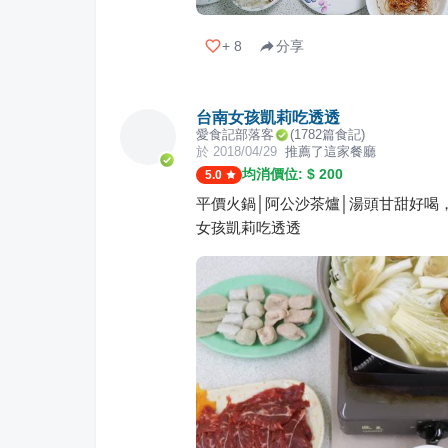
+
8
分享
台南女孩凱莉吃透透
愛食記部落客
(
1782
篇食記)
於
2018/04/29
推薦了這家餐廳
均消價位: $
200
5.0
平價火鍋│阿公沙茶爐│湯頭甘甜好喝
女孩凱莉吃透透