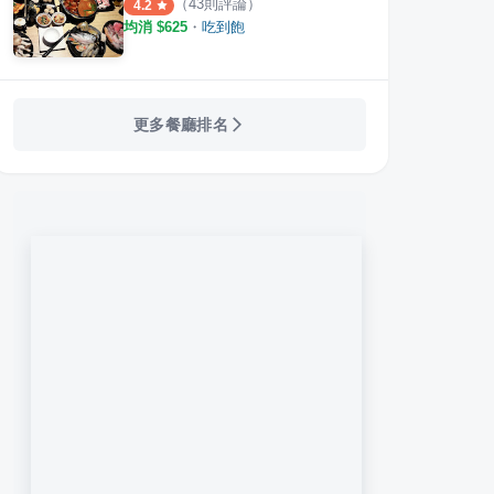
（
43
則評論）
4.2
均消 $
625
・
吃到飽
更多餐廳排名