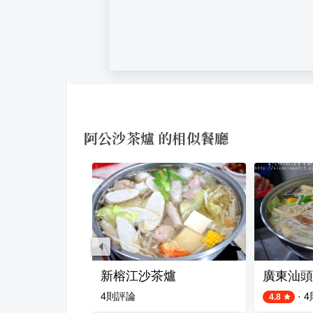
阿公沙茶爐 的相似餐廳
火鍋
新榕江沙茶爐
廣東汕頭
評論
4
則評論
·
4
4.8