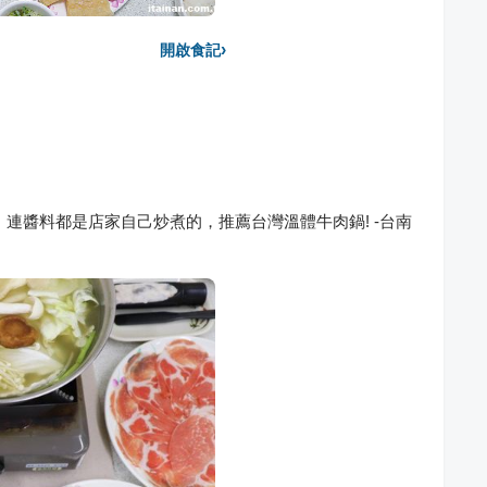
›
開啟食記
，連醬料都是店家自己炒煮的，推薦台灣溫體牛肉鍋! -台南