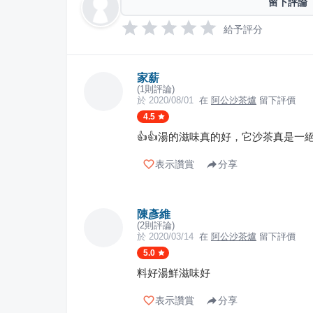
留下評論
給予評分
家薪
(
1
則評論)
於
2020/08/01
在
阿公沙茶爐
留下評價
4.5
👍👍湯的滋味真的好，它沙茶真是一
表示讚賞
分享
陳彥維
(
2
則評論)
於
2020/03/14
在
阿公沙茶爐
留下評價
5.0
料好湯鮮滋味好
表示讚賞
分享