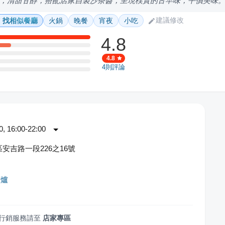
，清甜甘醇，搭配店家自製沙茶醬，呈現樸實的古早味，平價美味
建議修改
找相似餐廳
火鍋
晚餐
宵夜
小吃
4.8
4.8
4
則評論
 16:00-22:00
安吉路一段226之16號
茶爐
行銷服務請至
店家專區