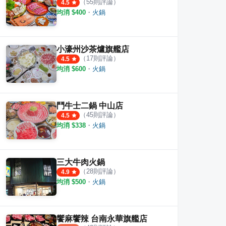
（
55
則評論）
4.5
均消 $
400
・
火鍋
小濠州沙茶爐旗艦店
（
17
則評論）
4.5
均消 $
600
・
火鍋
鬥牛士二鍋 中山店
（
45
則評論）
4.5
均消 $
338
・
火鍋
三大牛肉火鍋
（
28
則評論）
4.9
均消 $
500
・
火鍋
饗麻饗辣 台南永華旗艦店