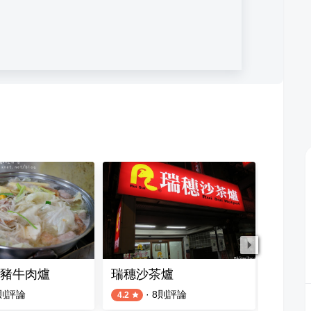
豬牛肉爐
瑞穗沙茶爐
富香沙
則評論
·
8
則評論
4.2
4.6