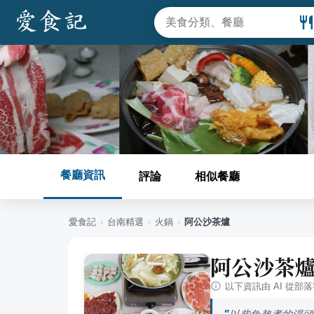
餐廳資訊
評論
相似餐廳
愛食記
›
台南
精選
›
火鍋
›
阿公沙茶爐
阿公沙茶
以下資訊由 AI 從部