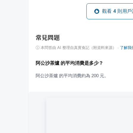
觀看
4
則用戶
常見問題
ⓘ
本問答由 AI 整理自真實食記（附資料來源）
·
了解我
阿公沙茶爐 的平均消費是多少？
阿公沙茶爐 的平均消費約為 200 元。