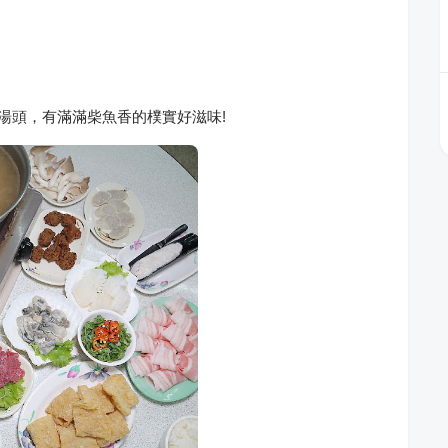
湯頭，有滿滿柴魚香的樸實好滋味!