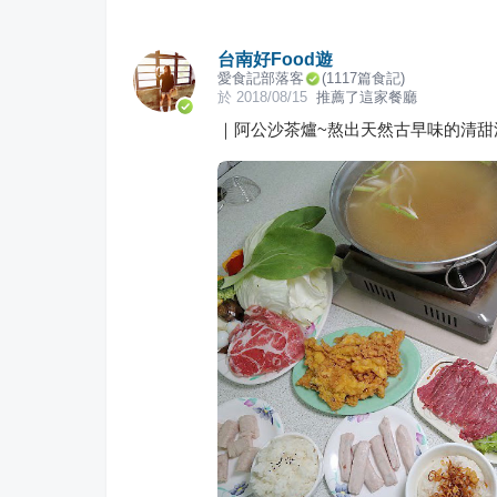
台南好Food遊
愛食記部落客
(
1117
篇食記)
於
2018/08/15
推薦了這家餐廳
｜阿公沙茶爐~熬出天然古早味的清甜