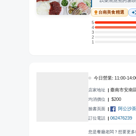
以柴魚熬煮的湯頭
台南
美食精選
5
5 星：2 則評論
4
4 星：1 則評論
3
3 星：0 則評論
2
2 星：0 則評論
1
1 星：0 則評論
今日營業: 11:00-14:00,
臺南市安南區
店家地址
|
$
200
均消價位
|
阿公沙
臉書頁面
|
062476239
訂位電話
|
您是餐廳老闆？想要更多