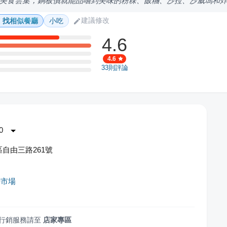
美食雲集，銅板價就能品嚐到美味的粉粿、飯糰、沙拉、沙威瑪和
建議修改
找相似餐廳
小吃
4.6
4.6
33
則評論
0
自由三路261號
昏市場
行銷服務請至
店家專區