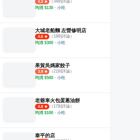
（
34
則評論）
4.2
均消 $
130
・
小吃
大城老船麵 左營修明店
（
19
則評論）
4.6
均消 $
300
・
小吃
果貿吳媽家餃子
（
21
則評論）
3.9
均消 $
500
・
小吃
老爺車火包蛋蔥油餅
（
17
則評論）
4.8
均消 $
100
・
小吃
泰平的店