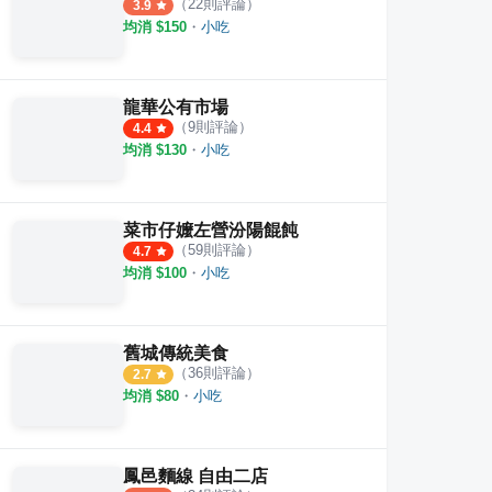
（
22
則評論）
3.9
均消 $
150
・
小吃
龍華公有市場
（
9
則評論）
4.4
均消 $
130
・
小吃
菜市仔嬤左營汾陽餛飩
（
59
則評論）
4.7
均消 $
100
・
小吃
舊城傳統美食
（
36
則評論）
2.7
均消 $
80
・
小吃
鳳邑麵線 自由二店