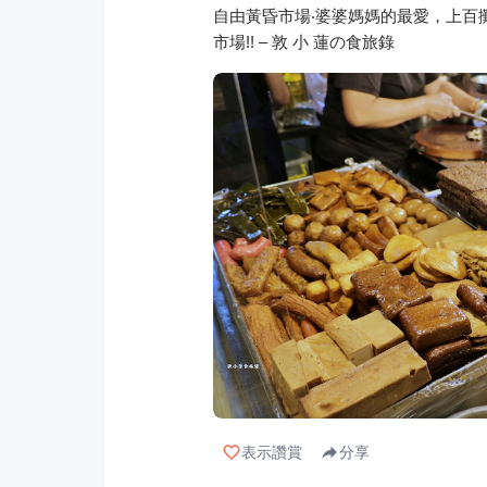
自由黃昏市場‧婆婆媽媽的最愛，上百
市場!! – 敦 小 蓮の食旅錄
表示讚賞
分享