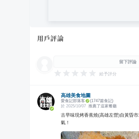
用戶評論
留下評論
給予評分
高雄美食地圖
愛食記部落客
(
1747
篇食記)
於
2025/10/07
推薦了這家餐廳
古早味現烤香蕉燒(高雄左營)自黃昏
氣！