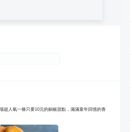
市場超人氣一條只要10元的銅板甜點，滿滿童年回憶的香