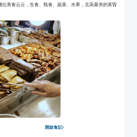
攤位美食云云，生食、熟食、蔬菜、水果，北高最夯的黃昏
›
開啟食記