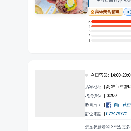
左營自由黃昏市場
高雄
美食精選
5
5 星：4 則評論
4
4 星：5 則評論
3
3 星：0 則評論
2
2 星：0 則評論
1
1 星：0 則評論
今日營業: 14:00-20:0
高雄市左營區
店家地址
|
$
200
均消價位
|
自由黃
臉書頁面
|
073479770
訂位電話
|
您是餐廳老闆？想要更多