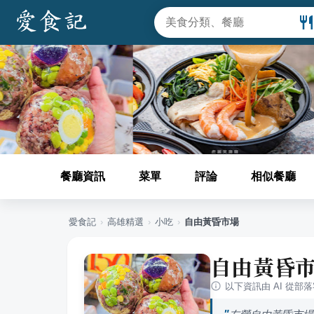
餐廳資訊
菜單
評論
相似餐廳
愛食記
›
高雄
精選
›
小吃
›
自由黃昏市場
自由黃昏
以下資訊由 AI 從部