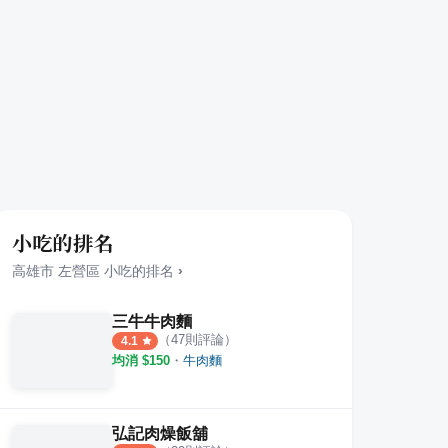
小吃的排名
高雄市
左營區
小吃
的排名
›
三牛牛肉麵
（
47
則評論）
4.1
均消 $
150
・
牛肉麵
弘記肉燥飯舖