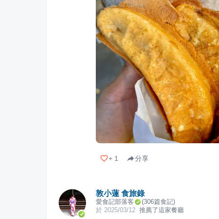
+
1
分享
敦小蓮 食旅錄
愛食記部落客
(
306
篇食記)
於
2025/03/12
推薦了這家餐廳