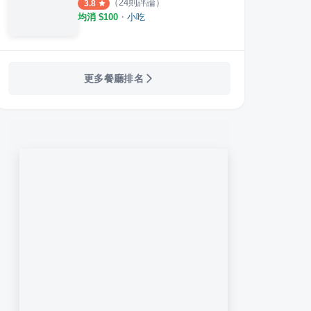
（
24
則評論）
3.8
均消 $
100
・
小吃
更多餐廳排名