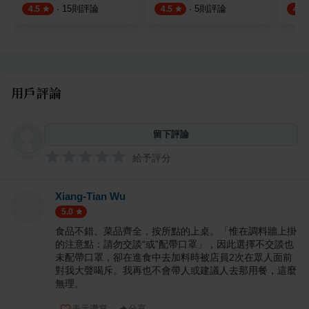
·
15
則評論
·
5
則評論
4.5
4.5
4.5
用戶評論
留下評論
給予評分
Xiang-Tian Wu
5.0
食品不錯、菜品齊全，按所點的上桌。「惟在調料牆上掛
的注意點：請勿交談“或”配帶口罩」，因此選擇不交談也
未配帶口罩，卻在進食中去加料時被店員2次在眾人面前
對我大聲喝斥。我再也不會帶人或建議人去那用餐，這麼
無理。
表示讚賞
分享