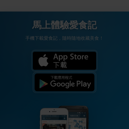
馬上體驗愛食記
手機下載愛食記，隨時隨地收藏美食！