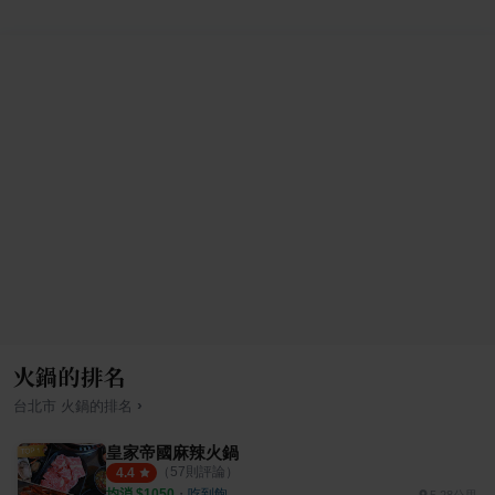
火鍋的排名
›
台北市
火鍋
的排名
皇家帝國麻辣火鍋
（
57
則評論）
4.4
均消 $
1050
・
吃到飽
5.28公里