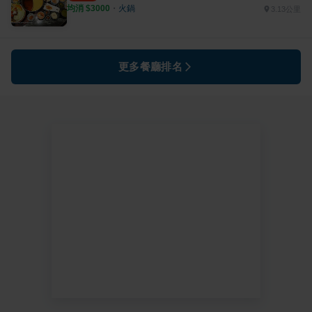
均消 $
3000
・
火鍋
3.13公里
更多餐廳排名