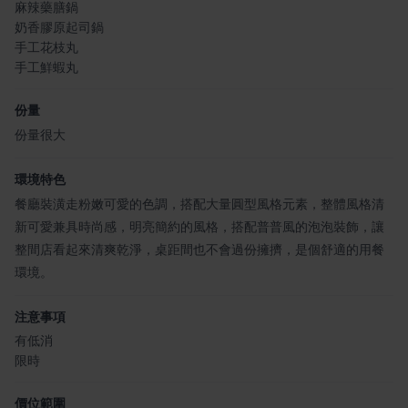
麻辣藥膳鍋
奶香膠原起司鍋
手工花枝丸
手工鮮蝦丸
份量
份量很大
環境特色
餐廳裝潢走粉嫩可愛的色調，搭配大量圓型風格元素，整體風格清
新可愛兼具時尚感，明亮簡約的風格，搭配普普風的泡泡裝飾，讓
整間店看起來清爽乾淨，桌距間也不會過份擁擠，是個舒適的用餐
環境。
注意事項
有低消
限時
價位範圍