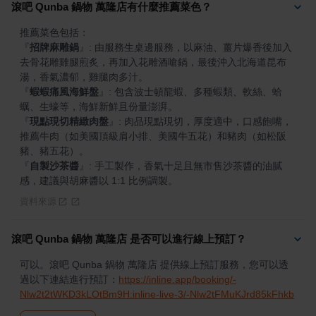
滾吧 Qunba 鍋物 萬隆店有什麼推薦菜色？
『
招牌麻雕鍋
』
: 由服務生桌邊服務，以麻油、薑片爆香後加入
去骨花雕雞腿煎炙，再加入花雕酒嗆鍋，最後沖入北海道昆布
『
蝦蝦痛風海鮮盤
』
: 包含波士頓龍蝦、多種蝦類、軟絲、蛤
『
現點現切精緻肉盤
』
: 肉品現點現切，厚度適中，口感飽嘴，
推薦牛肉（如美國頂級肩小排、美國牛五花）和豬肉（如松阪
『
自製沙茶醬
』
: 手工製作，香氣十足且無市售沙茶醬的油膩
感，建議與胡麻醬以 1:1 比例調製。
資料來源
滾吧 Qunba 鍋物 萬隆店 是否可以進行線上預訂？
可以。滾吧 Qunba 鍋物 萬隆店 提供線上預訂服務，您可以透
過以下連結進行預訂：
https://inline.app/booking/-
Nlw2t2tWKD3kLOtBm9H:inline-live-3/-Nlw2tFMuKJrd85kFhkb