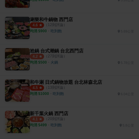
涮樂和牛鍋物 西門店
（
12
則評論）
4.6
均消 $
900
・
吃到飽
5.69公里
尬鍋 台式潮鍋 台北西門店
（
27
則評論）
4.2
均消 $
500
・
火鍋
5.78公里
和牛涮 日式鍋物放題 台北林森北店
（
13
則評論）
4.5
均消 $
1000
・
吃到飽
6.04公里
新千葉火鍋 西門店
（
20
則評論）
4.1
均消 $
499
・
吃到飽
5.8公里