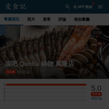
在 APP 開啟
餐廳資訊
照片
菜單
評論
相似餐廳
3
/
10
滾吧 Qunba 鍋物 萬隆店
4
則評論
·
5.0
5
5.0
5 星：1 則評論
4
4 星：0 則評論
3
3 星：0 則評論
5.0
2
2 星：0 則評論
4
則評論
1
1 星：0 則評論