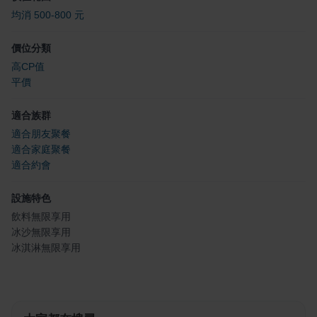
均消 500-800 元
價位分類
高CP值
平價
適合族群
適合朋友聚餐
適合家庭聚餐
適合約會
設施特色
飲料無限享用
冰沙無限享用
冰淇淋無限享用