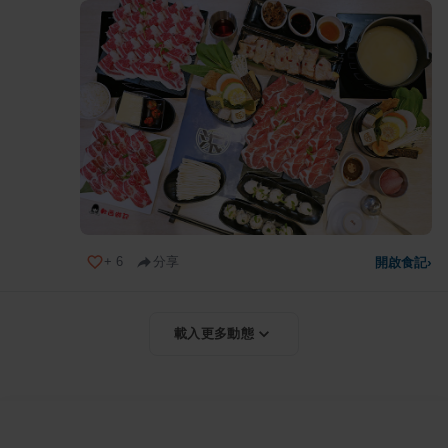
+
6
分享
開啟食記
›
載入更多動態