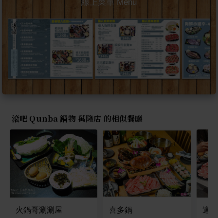
線上菜單 Menu
滾吧 Qunba 鍋物 萬隆店 的相似餐廳
火鍋哥涮涮屋
喜多鍋
這一