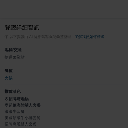
餐廳詳細資訊
ⓘ
以下資訊由 AI 從部落客食記彙整整理
·
了解我們如何精選
地標/交通
捷運萬隆站
餐種
火鍋
推薦菜色
🌟
招牌麻雕鍋
🌟
超值海陸雙人套餐
滾滾牛套餐
美國頂級牛小排套餐
招牌麻雕雙人套餐