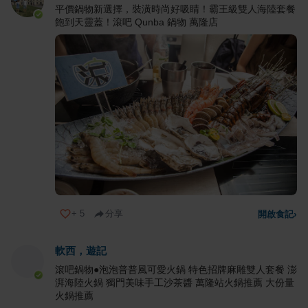
平價鍋物新選擇，裝潢時尚好吸睛！霸王級雙人海陸套餐
飽到天靈蓋！滾吧 Qunba 鍋物 萬隆店
+
5
分享
開啟食記
›
軟西，遊記
滾吧鍋物●泡泡普普風可愛火鍋 特色招牌麻雕雙人套餐 澎
湃海陸火鍋 獨門美味手工沙茶醬 萬隆站火鍋推薦 大份量
火鍋推薦