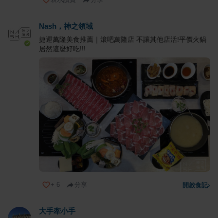
Nash，神之領域
捷運萬隆美食推薦｜滾吧萬隆店 不讓其他店活!平價火鍋
居然這麼好吃!!!
+
6
分享
開啟食記
›
大手牽小手