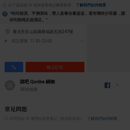
以下資訊由 AI 從部落客食記彙整整理
·
了解我們如何精選
“
時尚裝潢、平價美味，雙人套餐份量超值，還有獨特沙茶醬，讓
你吃飽喝足超滿足。
”
臺北市文山區羅斯福路五段247號
現正營業: 11:30-22:00
線上訂位
滾吧 Qunba 鍋物
滾
3838
個讚
常見問題
ⓘ
本問答由 AI 整理自真實食記（附資料來源）
·
了解我們如何精選