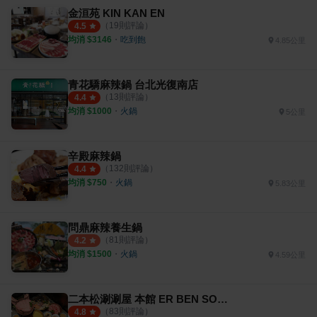
金洹苑 KIN KAN EN
（
19
則評論）
4.5
均消 $
3146
・
吃到飽
4.85公里
青花驕麻辣鍋 台北光復南店
（
13
則評論）
4.4
均消 $
1000
・
火鍋
5公里
辛殿麻辣鍋
（
132
則評論）
4.4
均消 $
750
・
火鍋
5.83公里
問鼎麻辣養生鍋
（
81
則評論）
4.2
均消 $
1500
・
火鍋
4.59公里
二本松涮涮屋 本館 ER BEN SONG SHABU
（
83
則評論）
4.8