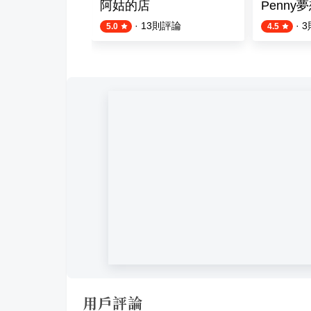
阿姑的店
Penny
則評論
·
13
則評論
·
3
5.0
4.5
用戶評論