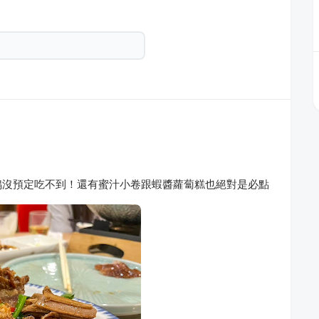
鴨沒預定吃不到！還有蜜汁小卷跟蝦醬蘿蔔糕也絕對是必點