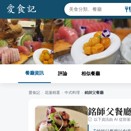
餐廳資訊
評論
相似餐廳
愛食記
›
花蓮
精選
›
中式料理
›
銘師父餐廳
銘師父餐
以下資訊由 AI 從部