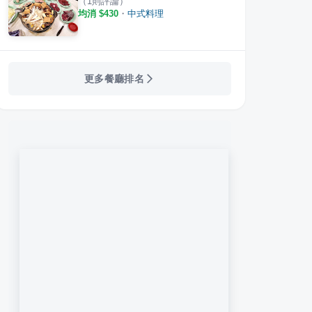
（
1
則評論）
均消 $
430
・
中式料理
更多餐廳排名