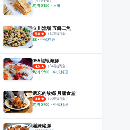
（
4
則評論）
均消 $
150
・
早餐
立川漁場 五餅二魚
（
12
則評論）
5.0
$$
・
中式料理
055龍蝦海鮮
（
34
則評論）
4.5
均消 $
500
・
中式料理
遺忘的故鄉 月廬食堂
（
50
則評論）
4.8
均消 $
700
・
中式料理
滿妹豬腳