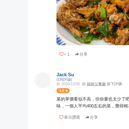
+
1
分享
Jack Su
(
1
則評論)
於
2020/12/06
在
銘師父餐廳
留下評價
3.0
菜的單價看似不高，但份量也太少了
味，一個人平均400左右的菜，覺得
表示讚賞
分享