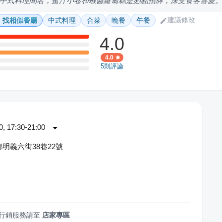
中式料理聞名，蜜汁小卷和蝦醬蘿蔔糕是必點招牌，深受食客喜愛
建議修改
找相似餐廳
中式料理
合菜
晚餐
午餐
4.0
4.0
5
則評論
 17:30-21:00
明義六街38巷22號
行銷服務請至
店家專區