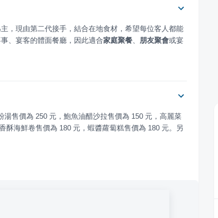
為主，現由第二代接手，結合在地食材，希望每位客人都能
喜事、宴客的體面餐廳，因此適合
家庭聚餐
、
朋友聚會
或宴
粉湯售價為 250 元，鮑魚油醋沙拉售價為 150 元，高麗菜
，香酥海鮮卷售價為 180 元，蝦醬蘿蔔糕售價為 180 元。另