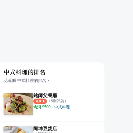
中式料理的排名
花蓮縣
中式料理
的排名
›
銘師父餐廳
（
5
則評論）
4.0
均消 $
500
・
中式料理
阿坤豆漿店