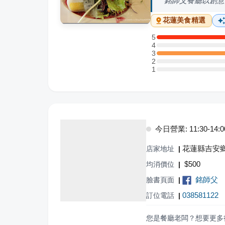
銘師父餐廳以創意
花蓮
美食精選
5
5 星：1 則評論
4
4 星：0 則評論
3
3 星：1 則評論
2
2 星：0 則評論
1
1 星：0 則評論
今日營業: 11:30-14:00,
花蓮縣吉安鄉
店家地址
|
$
500
均消價位
|
銘師父
臉書頁面
|
038581122
訂位電話
|
您是餐廳老闆？想要更多