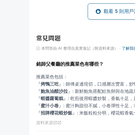
觀看
5
則用戶
常見問題
ⓘ
本問答由 AI 整理自真實食記（附資料來源）
·
了解我
銘師父餐廳的推薦菜色有哪些？
『
烤鴨三吃
』
『
鮑魚油醋沙拉
』
『
蝦醬蘿蔔糕
』
『
蜜汁小卷
』
『
招牌櫻花蝦炒飯
』
: 米飯粒粒分明，櫻花蝦香氣
資料來源