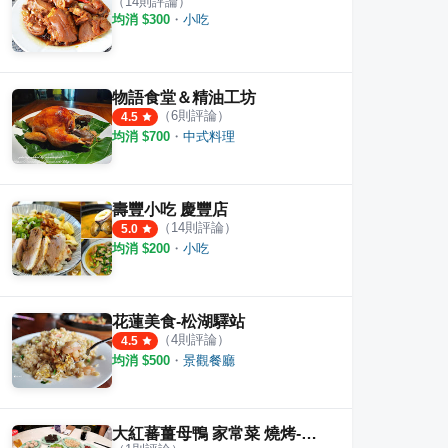
（
14
則評論）
昏市場
望海巴耐餐廳/咖啡
FUN 
均消 $
300
・
小吃
·
4
則評論
3.8
4.5
物語食堂＆精油工坊
（
6
則評論）
4.5
均消 $
700
・
中式料理
壽豐小吃 慶豐店
（
14
則評論）
5.0
均消 $
200
・
小吃
花蓮美食-松湖驛站
（
4
則評論）
4.5
均消 $
500
・
景觀餐廳
大紅蕃薑母鴨 家常菜 燒烤-旗艦總店