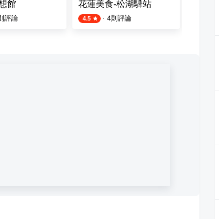
夢想館
花蓮美食-松湖驛站
吉安黃
則評論
·
4
則評論
5
則評論
4.5