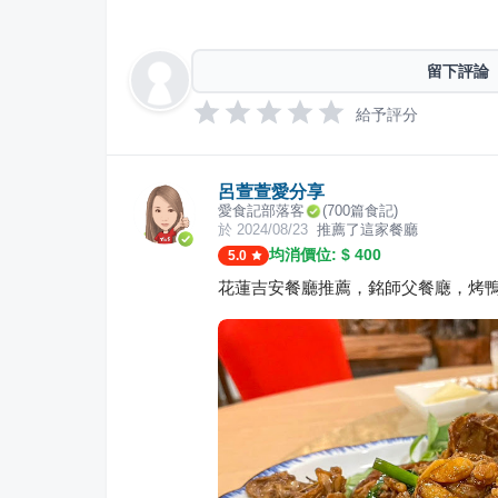
留下評論
給予評分
呂萱萱愛分享
愛食記部落客
(
700
篇食記)
於
2024/08/23
推薦了這家餐廳
均消價位: $
400
5.0
花蓮吉安餐廳推薦，銘師父餐廰，烤