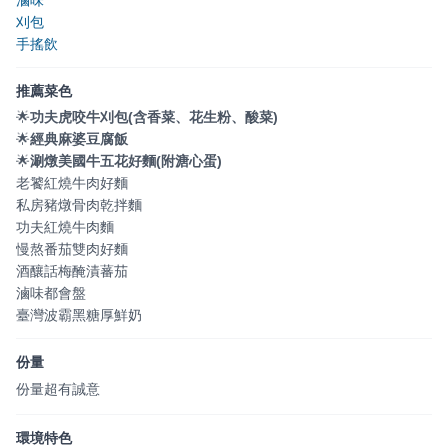
滷味
刈包
手搖飲
推薦菜色
🌟
功夫虎咬牛刈包(含香菜、花生粉、酸菜)
🌟
經典麻婆豆腐飯
🌟
涮燉美國牛五花好麵(附溏心蛋)
老饕紅燒牛肉好麵
私房豬燉骨肉乾拌麵
功夫紅燒牛肉麵
慢熬番茄雙肉好麵
酒釀話梅醃漬蕃茄
滷味都會盤
臺灣波霸黑糖厚鮮奶
份量
份量超有誠意
環境特色