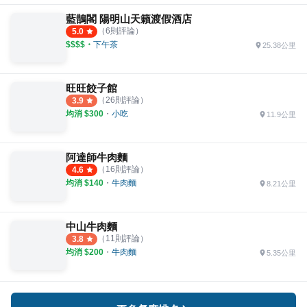
藍鵲閣 陽明山天籟渡假酒店
（
6
則評論）
5.0
$$$$
・
下午茶
25.38公里
旺旺餃子館
（
26
則評論）
3.9
均消 $
300
・
小吃
11.9公里
阿達師牛肉麵
（
16
則評論）
4.6
均消 $
140
・
牛肉麵
8.21公里
中山牛肉麵
（
11
則評論）
3.8
均消 $
200
・
牛肉麵
5.35公里