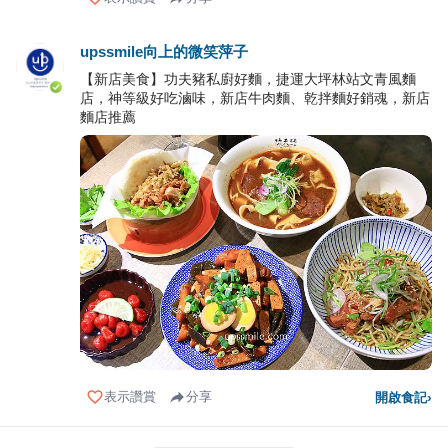
upssmile向上的微笑萍子
【新店美食】功夫豬私廚好麵，捷運大坪林站文青風麵
店，神等級好吃滷味，新店牛肉麵、乾拌麵好銷魂，新店
麵店推薦
表示讚賞
分享
開啟食記
›