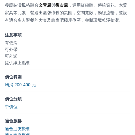
餐廳裝潢風格融合
文青風
與
復古風
，運用紅磚牆、傳統窗花、木質
家具等元素，營造出溫馨懷舊的氛圍，空間寬敞，動線流暢，並設
有適合多人聚餐的大桌及靠窗吧檯座位區，整體環境乾淨整潔。
注意事項
有低消
可外帶
可外送
提供線上點餐
價位範圍
均消 200-400 元
價位分類
中價位
適合族群
適合朋友聚餐