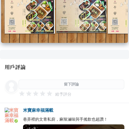
用戶評論
留下評論
給予評分
米寶麻幸福滿載
巷弄裡的文青私廚，麻辣滷味與手搖飲也超讚！