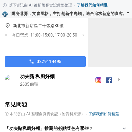
以下資訊由 AI 從部落客食記彙整整理
·
了解我們如何精選
“
隱身巷弄，文青風格，主打創新牛肉麵，適合追求新意的食客。
”
新北市新店區二十張路30號
今日營業: 11:00-15:00, 17:00-20:50
0229114495
功夫豬 私廚好麵
2605
個讚
常見問題
ⓘ
本問答由 AI 整理自真實食記（附資料來源）
·
了解我們如何精選
「功夫豬私廚好麵」推薦的必點菜色有哪些？