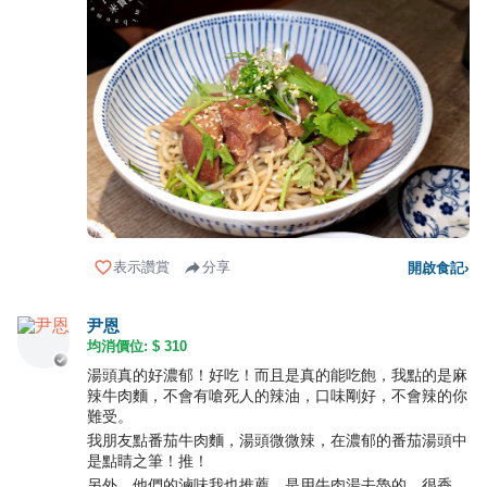
表示讚賞
分享
開啟食記
›
尹恩
均消價位: $
310
湯頭真的好濃郁！好吃！而且是真的能吃飽，我點的是麻
辣牛肉麵，不會有嗆死人的辣油，口味剛好，不會辣的你
難受。
我朋友點番茄牛肉麵，湯頭微微辣，在濃郁的番茄湯頭中
是點睛之筆！推！
另外，他們的滷味我也推薦，是用牛肉湯去魯的，很香，