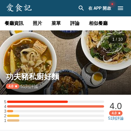
在 APP 開啟
餐廳資訊
照片
菜單
評論
相似餐廳
1
/
10
功夫豬私廚好麵
51
則評論
·
4.0
5
4.0
5 星：10 則評論
4
4 星：16 則評論
3
3 星：1 則評論
4.0
2
2 星：2 則評論
51
則評論
1
1 星：2 則評論