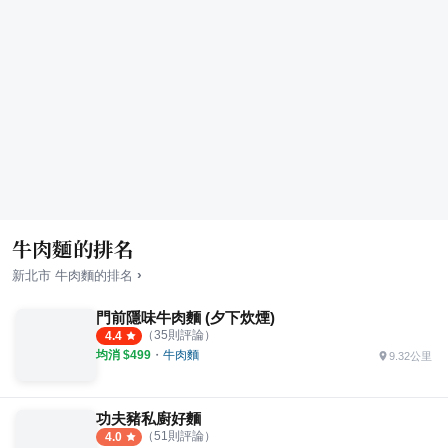
牛肉麵的排名
›
新北市
牛肉麵
的排名
門前隱味牛肉麵 (夕下炊煙)
（
35
則評論）
4.4
均消 $
499
・
牛肉麵
9.32公里
功夫豬私廚好麵
（
51
則評論）
4.0