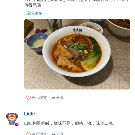
值得品嚐！
... 顯示更多
表示讚賞
分享
Liubr
口味夠重夠鹹，鮮味不足，價格一流，味道二流。
表示讚賞
分享