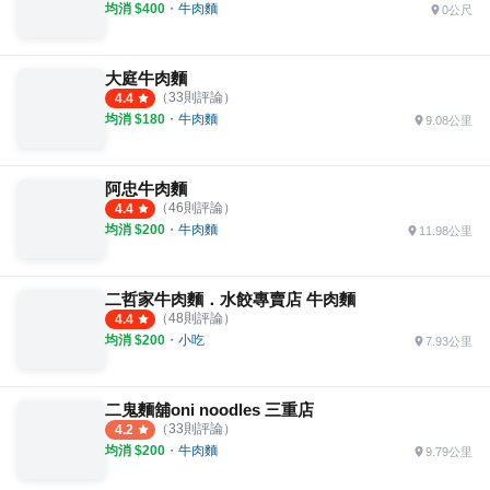
均消 $
400
・
牛肉麵
0公尺
大庭牛肉麵
（
33
則評論）
4.4
均消 $
180
・
牛肉麵
9.08公里
阿忠牛肉麵
（
46
則評論）
4.4
均消 $
200
・
牛肉麵
11.98公里
二哲家牛肉麵．水餃專賣店 牛肉麵
（
48
則評論）
4.4
均消 $
200
・
小吃
7.93公里
二鬼麵舖oni noodles 三重店
（
33
則評論）
4.2
均消 $
200
・
牛肉麵
9.79公里