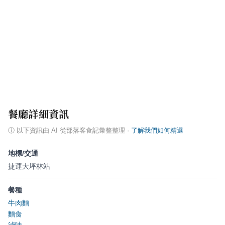
餐廳詳細資訊
ⓘ
以下資訊由 AI 從部落客食記彙整整理
·
了解我們如何精選
地標/交通
捷運大坪林站
餐種
牛肉麵
麵食