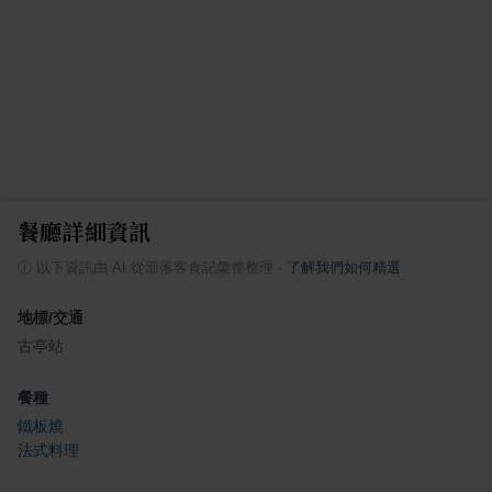
餐廳詳細資訊
ⓘ
以下資訊由 AI 從部落客食記彙整整理
·
了解我們如何精選
地標/交通
古亭站
餐種
鐵板燒
法式料理