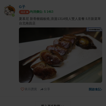
G子
均消價位: $
1463
4.0
夏慕尼 新香榭鐵板燒,浪漫1314情人雙人套餐.5月新菜單
台北南昌店
表示讚賞
分享
開啟食記
›