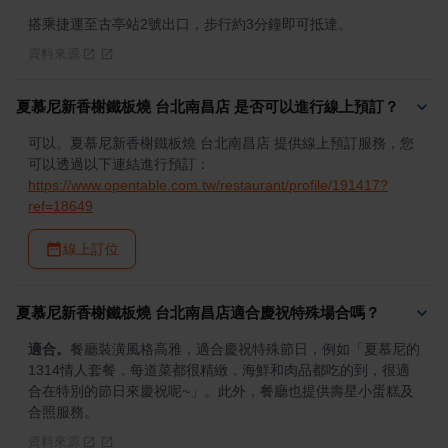
搭乘捷運至古亭站2號出口，步行約3分鐘即可抵達。
資料來源
夏慕尼新香榭鐵板燒 台北南昌店 是否可以進行線上預訂？
可以。夏慕尼新香榭鐵板燒 台北南昌店 提供線上預訂服務，您
可以透過以下連結進行預訂：
https://www.opentable.com.tw/restaurant/profile/191417?
ref=18649
線上訂位
夏慕尼新香榭鐵板燒 台北南昌店適合慶祝特殊場合嗎？
適合。
餐廳裝潢風格高雅，適合慶祝特殊節日，例如「夏慕尼的
1314情人套餐，每道菜都很精緻，海鮮和肉品都吃的到，很適
合在特別的節日來慶祝呢~」。此外，餐廳也提供壽星小蛋糕及
合照服務。
資料來源