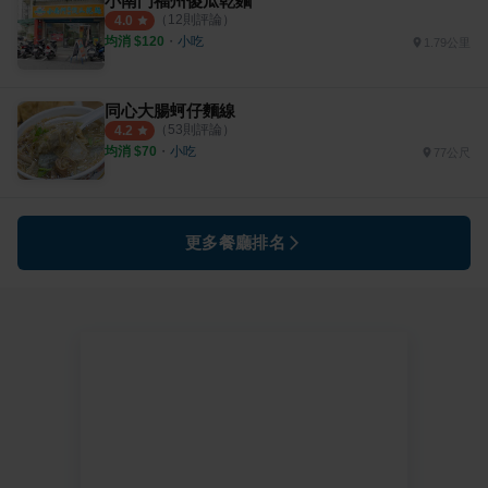
小南門福州傻瓜乾麵
（
12
則評論）
4.0
均消 $
120
・
小吃
1.79公里
同心大腸蚵仔麵線
（
53
則評論）
4.2
均消 $
70
・
小吃
77公尺
更多餐廳排名