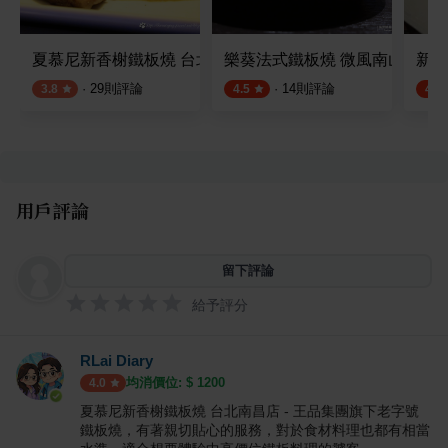
夏慕尼新香榭鐵板燒 台北中山北店
樂葵法式鐵板燒 微風南山
新濱
·
29
則評論
·
14
則評論
3.8
4.5
4.8
用戶評論
留下評論
給予評分
RLai Diary
均消價位: $
1200
4.0
夏慕尼新香榭鐵板燒 台北南昌店 - 王品集團旗下老字號
鐵板燒，有著親切貼心的服務，對於食材料理也都有相當