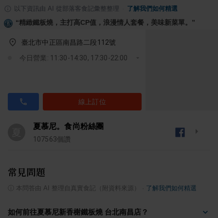
以下資訊由 AI 從部落客食記彙整整理
·
了解我們如何精選
“
精緻鐵板燒，主打高CP值，浪漫情人套餐，美味新菜單。
”
臺北市中正區南昌路二段112號
今日營業: 11:30-14:30, 17:30-22:00
線上訂位
夏慕尼。食尚粉絲團
夏
107563
個讚
常見問題
ⓘ
本問答由 AI 整理自真實食記（附資料來源）
·
了解我們如何精選
如何前往夏慕尼新香榭鐵板燒 台北南昌店？