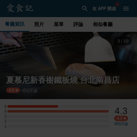
在 APP 開啟
餐廳資訊
照片
菜單
評論
相似餐廳
3
/
10
夏慕尼新香榭鐵板燒 台北南昌店
4
則評論
·
4.3
5
4.3
5 星：1 則評論
4
4 星：2 則評論
3
3 星：0 則評論
4.3
2
2 星：0 則評論
4
則評論
1
1 星：0 則評論