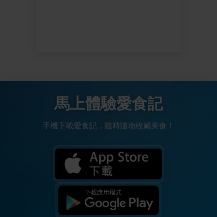
馬上體驗愛食記
手機下載愛食記，隨時隨地收藏美食！