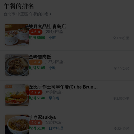
午餐的排名
›
台北市
中正區
午餐
的排名
雙月食品社 青島店
（
254
則評論）
4.6
均消 $
500
・
小吃
1.98公里
金峰魯肉飯
（
127
則評論）
3.4
均消 $
105
・
小吃
777公尺
丘比手作土司早午餐(Cube Brunch)
（
89
則評論）
4.7
均消 $
140
・
早午餐
2.06公里
すき家sukiya
（
53
則評論）
4.0
均消 $
130
・
日本料理
224公尺