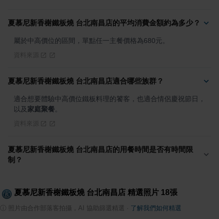
夏慕尼新香榭鐵板燒 台北南昌店的平均消費金額約為多少？
屬於中高價位的區間，單點任一主餐價格為680元。
資料來源
夏慕尼新香榭鐵板燒 台北南昌店適合哪些族群？
適合想要體驗中高價位鐵板料理的饕客，也適合情侶慶祝節日，
以及
家庭聚餐
。
資料來源
夏慕尼新香榭鐵板燒 台北南昌店的用餐時間是否有時間限
制？
夏慕尼新香榭鐵板燒 台北南昌店
精選照片
18
張
ⓘ
照片由合作部落客拍攝，AI 協助篩選精選
·
了解我們如何精選