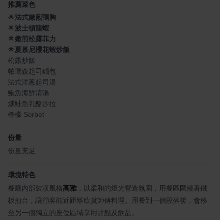
推薦菜色
🌟
法式嫩煎鴨胸
🌟
波士頓龍蝦
🌟
嫩煎松露菲力
🌟
夏慕尼櫻花蝦炒飯
松露炒飯
帕瑪森起司麵包
法式洋蔥起司湯
鮑魚海鮮清湯
燻鮭魚乳酪沙拉
檸檬 Sorbet
份量
份量充足
環境特色
餐廳內部裝潢風格
高雅
，以柔和的燈光營造氛圍，用餐區圍繞著鐵
板煎台，讓顧客能近距離欣賞師傅料理。用餐到一個段落後，會移
至另一個獨立的座位區域享用甜點及飲品。