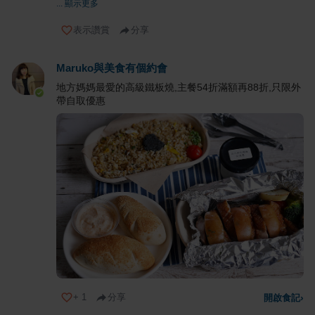
... 顯示更多
表示讚賞
分享
Maruko與美食有個約會
地方媽媽最愛的高級鐵板燒,主餐54折滿額再88折,只限外
帶自取優惠
+
1
分享
開啟食記
›