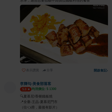
水準，適合想要體驗中高價位鐵板料理的饕客
表示讚賞
分享
開啟食記
›
李輝勾-美食部落客
均消價位: $
1300
5.0
🔍夏慕尼/香榭鐵板燒
📍全臺-王品-夏慕尼門市
（往👈滑，最後有影片）