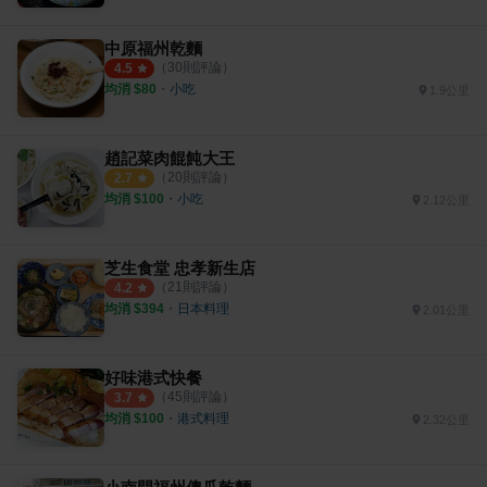
中原福州乾麵
（
30
則評論）
4.5
均消 $
80
・
小吃
1.9公里
趙記菜肉餛飩大王
（
20
則評論）
2.7
均消 $
100
・
小吃
2.12公里
芝生食堂 忠孝新生店
（
21
則評論）
4.2
均消 $
394
・
日本料理
2.01公里
好味港式快餐
（
45
則評論）
3.7
均消 $
100
・
港式料理
2.32公里