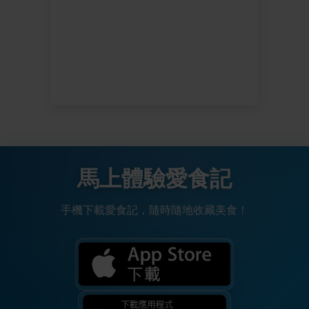
馬上體驗愛食記
手機下載愛食記，隨時隨地收藏美食！