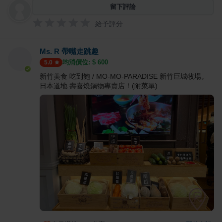
留下評論
給予評分
Ms. R 帶嘴走跳趣
均消價位: $
600
5.0
新竹美食 吃到飽 / MO-MO-PARADISE 新竹巨城牧場。
日本道地 壽喜燒鍋物專賣店！(附菜單)