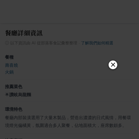
餐廳詳細資訊
ⓘ
以下資訊由 AI 從部落客食記彙整整理
·
了解我們如何精選
餐種
壽喜燒
火鍋
推薦菜色
🌟
讚岐烏龍麵
環境特色
餐廳內部裝潢選用了大量木製品，營造出濃濃的日式風情，用餐環
境燈光偏橘黃，氛圍適合多人聚餐，佔地面積大，座席數頗多。