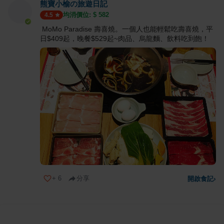
熊寶小榆の旅遊日記
均消價位: $
582
4.5
MoMo Paradise 壽喜燒。一個人也能輕鬆吃壽喜燒，平
日$409起，晚餐$529起~肉品、烏龍麵、飲料吃到飽！
+
6
分享
開啟食記
›