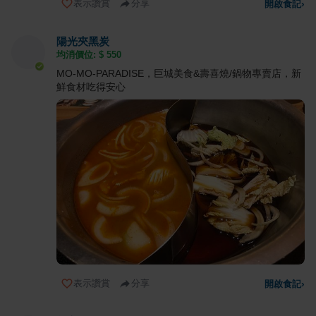
表示讚賞
分享
開啟食記
›
陽光夾黑炭
均消價位: $
550
MO-MO-PARADISE，巨城美食&壽喜燒/鍋物專賣店，新
鮮食材吃得安心
表示讚賞
分享
開啟食記
›