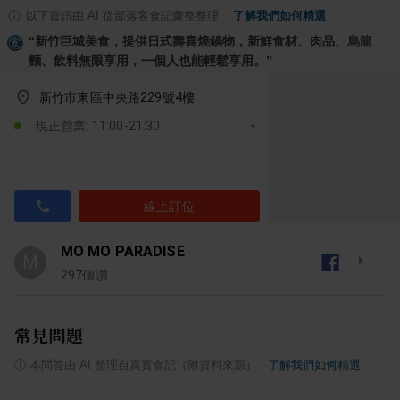
以下資訊由 AI 從部落客食記彙整整理
·
了解我們如何精選
“
新竹巨城美食，提供日式壽喜燒鍋物，新鮮食材、肉品、烏龍
麵、飲料無限享用，一個人也能輕鬆享用。
”
新竹市東區中央路229號4樓
現正營業: 11:00-21:30
線上訂位
MO MO PARADISE
M
297
個讚
常見問題
ⓘ
本問答由 AI 整理自真實食記（附資料來源）
·
了解我們如何精選