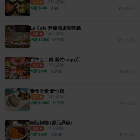
（
21
則評論）
3.3
均消 $
400
・
火鍋
5.29公里
Le Cafe 老爺酒店咖啡廳
（
10
則評論）
4.0
均消 $
1000
・
吃到飽
5.56公里
鬥牛士二鍋 新竹sogo店
（
15
則評論）
4.2
均消 $
400
・
吃到飽
163公尺
饗食天堂 新竹店
（
11
則評論）
3.2
均消 $
1000
・
吃到飽
1.3公里
銅話鍋物 (原元鼎府)
（
20
則評論）
3.6
均消 $
820
・
吃到飽
272公尺