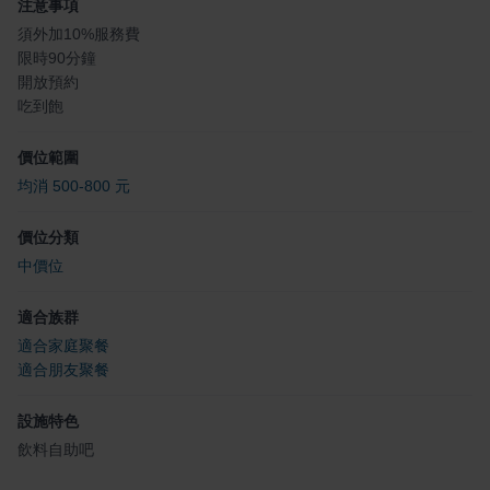
注意事項
須外加10%服務費
限時90分鐘
開放預約
吃到飽
價位範圍
均消 500-800 元
價位分類
中價位
適合族群
適合家庭聚餐
適合朋友聚餐
設施特色
飲料自助吧