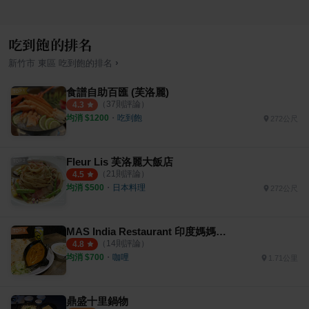
吃到飽的排名
›
新竹市
東區
吃到飽
的排名
食譜自助百匯 (芙洛麗)
（
37
則評論）
4.3
均消 $
1200
・
吃到飽
272公尺
Fleur Lis 芙洛麗大飯店
（
21
則評論）
4.5
均消 $
500
・
日本料理
272公尺
MAS India Restaurant 印度媽媽料理
（
14
則評論）
4.8
均消 $
700
・
咖哩
1.71公里
鼎盛十里鍋物