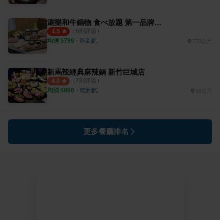
涮樂和牛鍋物 食べ放題 第一品牌 新竹經國店
（
6
則評論）
4.5
均消 $
799
・
吃到飽
778公尺
新馬辣經典麻辣鍋 新竹巨城店
（
7
則評論）
4.0
均消 $
800
・
吃到飽
98公尺
更多餐廳排名