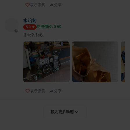
表示讚賞
分享
水冶玄
均消價位: $
60
5.0
非常的好吃
表示讚賞
分享
載入更多動態