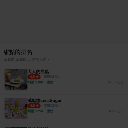
甜點的排名
›
新北市
永和區
甜點
的排名
大人的甜點
（
50
則評論）
4.5
均消 $
300
・
甜點
1.37公里
減點糖LessSugar
（
33
則評論）
4.9
均消 $
250
・
甜點
376公尺