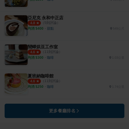
亞尼克 永和中正店
（
5
則評論）
4.8
均消 $
400
・
甜點
549公尺
鬧蟬烘豆工作室
（
11
則評論）
4.6
均消 $
300
・
咖啡
1.03公里
夏班納咖啡館
（
11
則評論）
4.6
均消 $
250
・
咖啡
1.74公里
更多餐廳排名