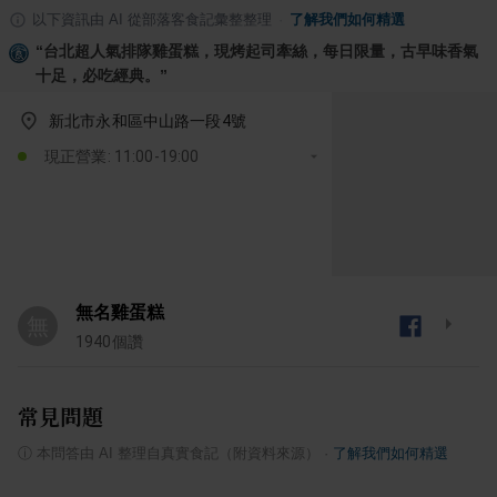
以下資訊由 AI 從部落客食記彙整整理
·
了解我們如何精選
“
台北超人氣排隊雞蛋糕，現烤起司牽絲，每日限量，古早味香氣
十足，必吃經典。
”
新北市永和區中山路一段4號
現正營業: 11:00-19:00
無名雞蛋糕
無
1940
個讚
常見問題
ⓘ
本問答由 AI 整理自真實食記（附資料來源）
·
了解我們如何精選