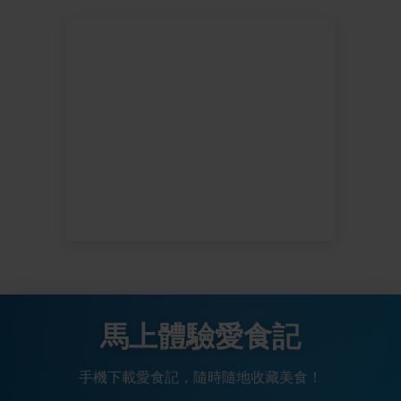
馬上體驗愛食記
手機下載愛食記，隨時隨地收藏美食！