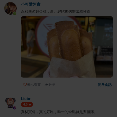
小可愛阿貴
永和無名雞蛋糕，新北好吃現烤雞蛋糕推薦
表示讚賞
分享
開啟食記
›
Liubr
4.5
真材實料，真的好吃，唯一的缺點就是要排隊。