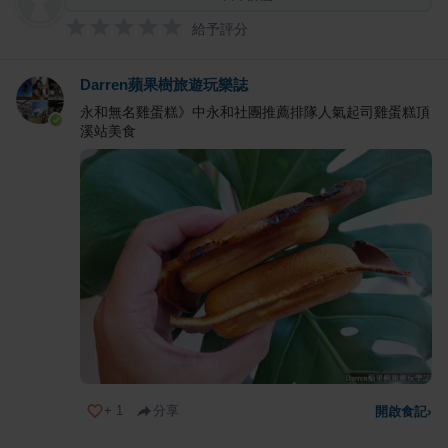
給予評分
Darren蘋果樹旅遊玩樂誌
永和無名雞蛋糕》中永和社團推薦排隊人氣起司雞蛋糕頂
溪站美食
+
1
分享
開啟食記
›