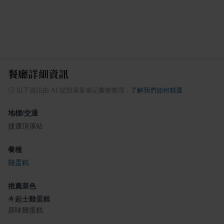
餐廳詳細資訊
ⓘ
以下資訊由 AI 從部落客食記彙整整理
·
了解我們如何精選
地標/交通
捷運頂溪站
餐種
雞蛋糕
推薦菜色
🌟
起士雞蛋糕
原味雞蛋糕