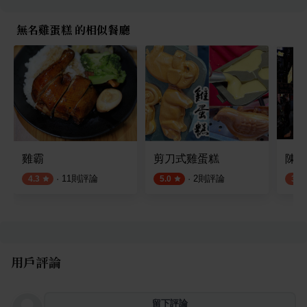
無名雞蛋糕 的相似餐廳
雞霸
剪刀式雞蛋糕
陳記
·
11
則評論
·
2
則評論
4.3
5.0
3.5
用戶評論
留下評論