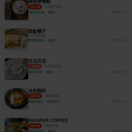
肆拾肆號館
（
11
則評論）
4.7
均消 $
330
・
咖啡
650公尺
甜點櫃子
（
7
則評論）
均消 $
900
・
甜點
1.02公里
文化豆花
（
13
則評論）
3.8
均消 $
50
・
甜點
519公尺
冰的熱的
（
6
則評論）
4.8
均消 $
60
・
冰品飲料
283公尺
HIGHFIVE COFFEE
（
9
則評論）
4.9
均消 $
250
・
咖啡
928公尺