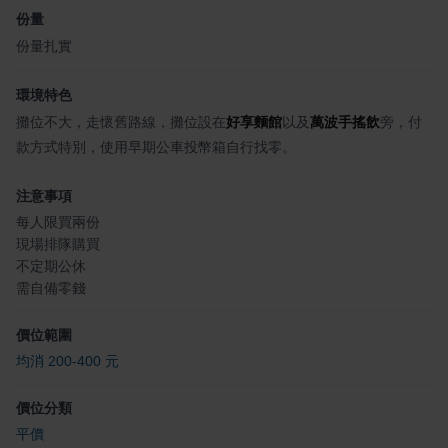
份量
份量扎實
環境特色
攤位不大，走懷舊路線，攤位設在
好享麵館
以及
萬波手搖飲
旁，付
款方式特別，使用早期公車投幣箱自行找零。
注意事項
每人限買兩份
現場排隊購買
不定期公休
需自備零錢
價位範圍
均消 200-400 元
價位分類
平價