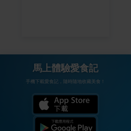
馬上體驗愛食記
手機下載愛食記，隨時隨地收藏美食！