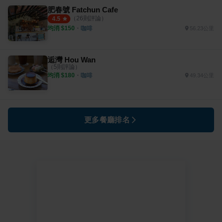
肥春號 Fatchun Cafe
（
26
則評論）
4.5
均消 $
150
・
咖啡
56.23公里
逅灣 Hou Wan
（
5
則評論）
均消 $
180
・
咖啡
49.34公里
更多餐廳排名