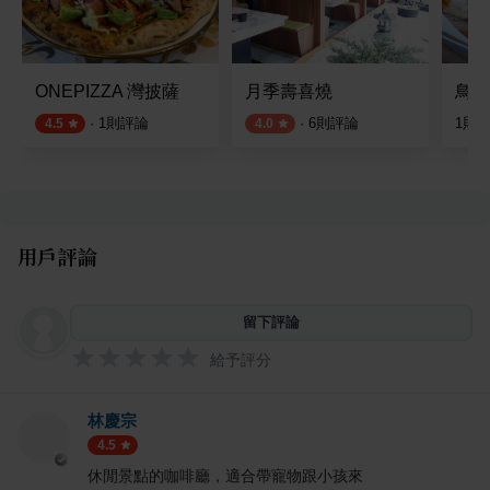
ONEPIZZA 灣披薩
月季壽喜燒
鳥仔
·
1
則評論
·
6
則評論
1
則
4.5
4.0
用戶評論
留下評論
給予評分
林慶宗
4.5
休閒景點的咖啡廳，適合帶寵物跟小孩來