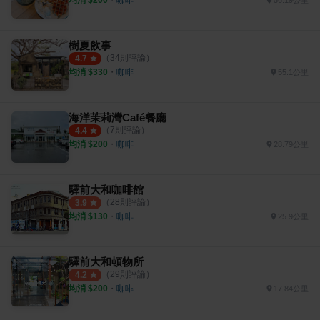
56.19公里
樹夏飲事
（
34
則評論）
4.7
均消 $
330
・
咖啡
55.1公里
海洋茉莉灣Café餐廳
（
7
則評論）
4.4
均消 $
200
・
咖啡
28.79公里
驛前大和咖啡館
（
28
則評論）
3.9
均消 $
130
・
咖啡
25.9公里
驛前大和頓物所
（
29
則評論）
4.2
均消 $
200
・
咖啡
17.84公里