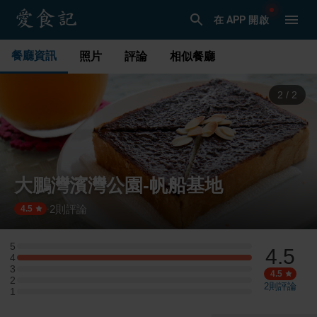
在 APP 開啟
餐廳資訊
照片
評論
相似餐廳
1
/
2
大鵬灣濱灣公園-帆船基地
2
則評論
·
4.5
5
4.5
5 星：0 則評論
4
4 星：1 則評論
3
3 星：0 則評論
4.5
2
2 星：0 則評論
2
則評論
1
1 星：0 則評論