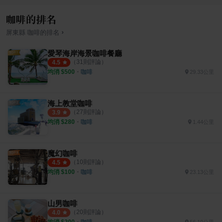
咖啡的排名
›
屏東縣
咖啡
的排名
愛琴海岸海景咖啡餐廳
（
31
則評論）
4.5
均消 $
500
・
咖啡
29.33公里
海上教堂咖啡
（
27
則評論）
3.9
均消 $
280
・
咖啡
1.44公里
魔幻咖啡
（
10
則評論）
4.5
均消 $
100
・
咖啡
23.13公里
山男咖啡
（
20
則評論）
4.0
均消 $
200
・
咖啡