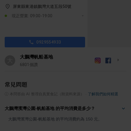
屏東縣東港鎮鵬灣大道五段50號
現正營業: 09:00-19:00
0929554933
大鵬灣帆船基地
大
6801
個讚
常見問題
ⓘ
本問答由 AI 整理自真實食記（附資料來源）
·
了解我們如何精選
大鵬灣濱灣公園-帆船基地 的平均消費是多少？
大鵬灣濱灣公園-帆船基地 的平均消費約為 150 元。