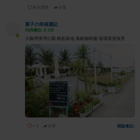
表示讚賞
分享
菓子の幸福週記
均消價位: $
150
大鵬灣濱灣公園 帆船基地 風帆咖啡廳 玻璃屋賞海景
+
2
分享
開啟食記
›