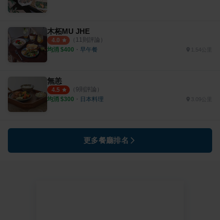
木柘MU JHE
（
11
則評論）
4.0
均消 $
400
・
早午餐
1.54公里
無恙
（
9
則評論）
4.5
均消 $
300
・
日本料理
3.09公里
更多餐廳排名