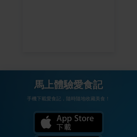
馬上體驗愛食記
手機下載愛食記，隨時隨地收藏美食！