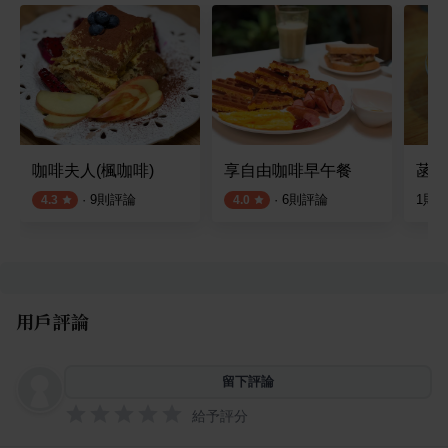
咖啡夫人(楓咖啡)
享自由咖啡早午餐
菡萏
·
9
則評論
·
6
則評論
1
則
4.3
4.0
用戶評論
留下評論
給予評分