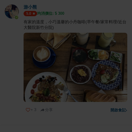
游小熊
均消價位: $
300
5.0
有家的溫度，小巧溫馨的小丹咖啡(早午餐/家常料理/近台
大醫院新竹分院)
+
3
分享
開啟食記
›