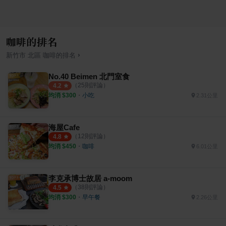
咖啡的排名
›
新竹市
北區
咖啡
的排名
No.40 Beimen 北門室食
（
25
則評論）
4.2
均消 $
300
・
小吃
2.31公里
海屋Cafe
（
12
則評論）
4.8
均消 $
450
・
咖啡
6.01公里
李克承博士故居 a-moom
（
38
則評論）
4.5
均消 $
300
・
早午餐
2.26公里