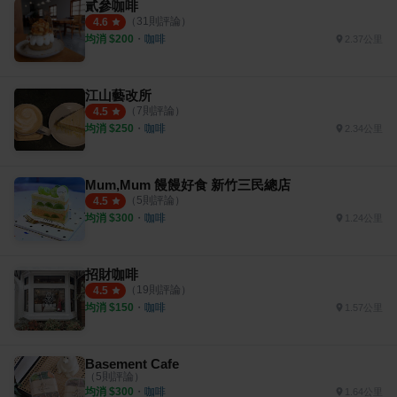
貳參咖啡
（
31
則評論）
4.6
均消 $
200
・
咖啡
2.37公里
江山藝改所
（
7
則評論）
4.5
均消 $
250
・
咖啡
2.34公里
Mum,Mum 饅饅好食 新竹三民總店
（
5
則評論）
4.5
均消 $
300
・
咖啡
1.24公里
招財咖啡
（
19
則評論）
4.5
均消 $
150
・
咖啡
1.57公里
Basement Cafe
（
5
則評論）
均消 $
300
・
咖啡
1.64公里