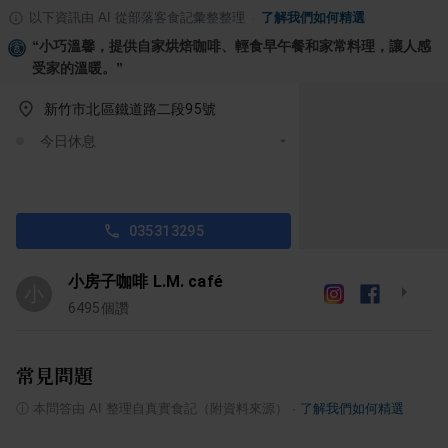
以下資訊由 AI 從部落客食記彙整整理
·
了解我們如何精選
“
小巧溫馨，提供自家烘焙咖啡、輕食早午餐和家常料理，讓人感
受家的溫暖。
”
新竹市北區鐵道路二段95號
今日休息
035313295
小房子咖啡 L.M. café
小
6495
個讚
常見問題
ⓘ
本問答由 AI 整理自真實食記（附資料來源）
·
了解我們如何精選