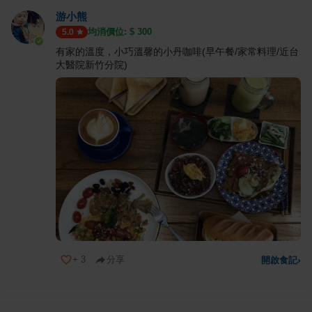
游小熊
均消價位: $
300
5.0
有家的溫度，小巧溫馨的小丹咖啡(早午餐/家常料理/近台
大醫院新竹分院)
+
3
分享
開啟食記
›