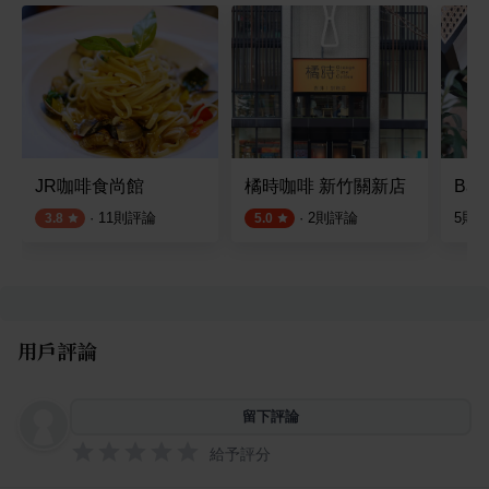
JR咖啡食尚館
橘時咖啡 新竹關新店
Bas
·
11
則評論
·
2
則評論
5
則
3.8
5.0
用戶評論
留下評論
給予評分