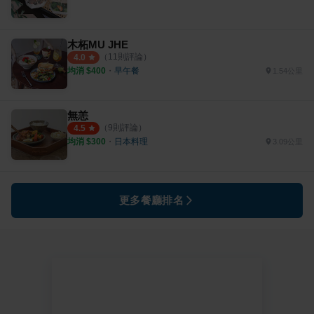
木柘MU JHE
（
11
則評論）
4.0
均消 $
400
・
早午餐
1.54公里
無恙
（
9
則評論）
4.5
均消 $
300
・
日本料理
3.09公里
更多餐廳排名