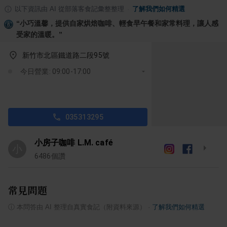
以下資訊由 AI 從部落客食記彙整整理
·
了解我們如何精選
“
小巧溫馨，提供自家烘焙咖啡、輕食早午餐和家常料理，讓人感
受家的溫暖。
”
新竹市北區鐵道路二段95號
今日營業: 09:00-17:00
035313295
小房子咖啡 L.M. café
小
6486
個讚
常見問題
ⓘ
本問答由 AI 整理自真實食記（附資料來源）
·
了解我們如何精選