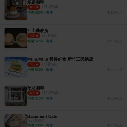
貳參咖啡
（
31
則評論）
4.6
均消 $
200
・
咖啡
2.37公里
江山藝改所
（
7
則評論）
4.5
均消 $
250
・
咖啡
2.34公里
Mum,Mum 饅饅好食 新竹三民總店
（
5
則評論）
4.5
均消 $
300
・
咖啡
1.24公里
招財咖啡
（
19
則評論）
4.5
均消 $
150
・
咖啡
1.57公里
Basement Cafe
（
5
則評論）
均消 $
300
・
咖啡
1.64公里