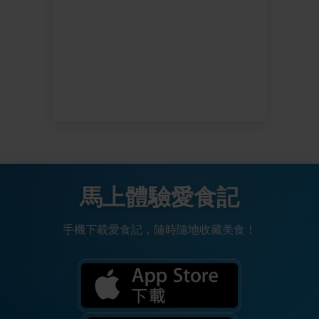
馬上體驗愛食記
手機下載愛食記，隨時隨地收藏美食！