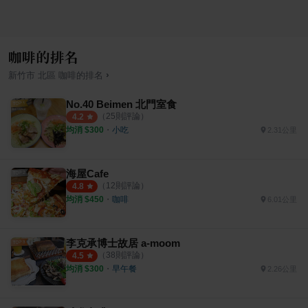
咖啡的排名
›
新竹市
北區
咖啡
的排名
No.40 Beimen 北門室食
（
25
則評論）
4.2
均消 $
300
・
小吃
2.31公里
海屋Cafe
（
12
則評論）
4.8
均消 $
450
・
咖啡
6.01公里
李克承博士故居 a-moom
（
38
則評論）
4.5
均消 $
300
・
早午餐
2.26公里