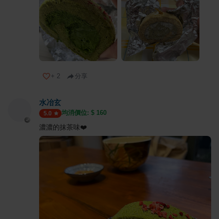
+
2
分享
水冶玄
均消價位: $
160
5.0
濃濃的抹茶味❤️