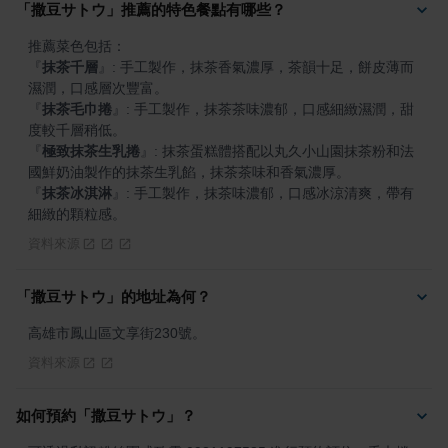
「撒豆サトウ」推薦的特色餐點有哪些？
『
抹茶千層
』
: 手工製作，抹茶香氣濃厚，茶韻十足，餅皮薄而
『
抹茶毛巾捲
』
: 手工製作，抹茶茶味濃郁，口感細緻濕潤，甜
『
極致抹茶生乳捲
』
: 抹茶蛋糕體搭配以丸久小山園抹茶粉和法
『
抹茶冰淇淋
』
: 手工製作，抹茶味濃郁，口感冰涼清爽，帶有
細緻的顆粒感。
資料來源
「撒豆サトウ」的地址為何？
高雄市鳳山區文享街230號。
資料來源
如何預約「撒豆サトウ」？