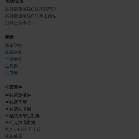
地標/交通
高雄捷運橘線O10衛武營站
高雄捷運橘線O11鳳山西站
台鐵正義車站
餐種
抹茶甜點
抹茶飲品
千層蛋糕
生乳捲
毛巾捲
推薦菜色
🌟
抹茶冰淇淋
🌟
抹茶千層
🌟
抹茶毛巾捲
🌟
極致抹茶生乳捲
🌟
巧克力毛巾捲
丸久小山圓 五十鈴
抹茶戚風