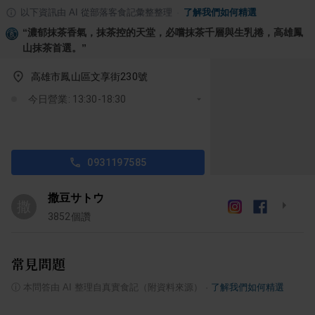
以下資訊由 AI 從部落客食記彙整整理
·
了解我們如何精選
“
濃郁抹茶香氣，抹茶控的天堂，必嚐抹茶千層與生乳捲，高雄鳳
山抹茶首選。
”
高雄市鳳山區文享街230號
今日營業: 13:30-18:30
0931197585
撒豆サトウ
撒
3852
個讚
常見問題
ⓘ
本問答由 AI 整理自真實食記（附資料來源）
·
了解我們如何精選