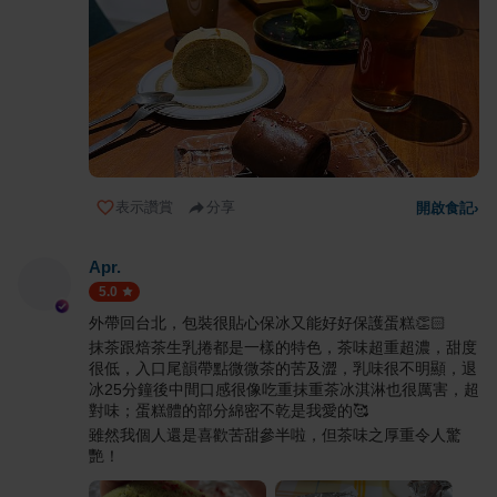
表示讚賞
分享
開啟食記
›
Apr.
5.0
外帶回台北，包裝很貼心保冰又能好好保護蛋糕👏🏻
抹茶跟焙茶生乳捲都是一樣的特色，茶味超重超濃，甜度
很低，入口尾韻帶點微微茶的苦及澀，乳味很不明顯，退
冰25分鐘後中間口感很像吃重抹重茶冰淇淋也很厲害，超
對味；蛋糕體的部分綿密不乾是我愛的🥰
雖然我個人還是喜歡苦甜參半啦，但茶味之厚重令人驚
艷！