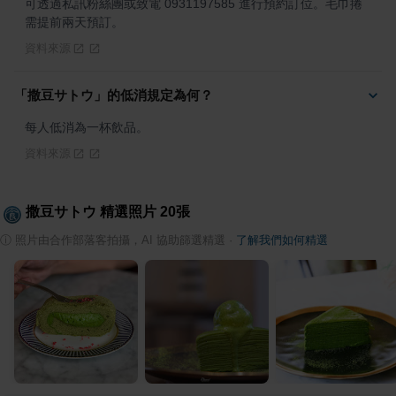
可透過私訊粉絲團或致電 0931197585 進行預約訂位。毛巾捲
需提前兩天預訂。
資料來源
「撒豆サトウ」的低消規定為何？
每人低消為一杯飲品。
資料來源
撒豆サトウ
精選照片
20
張
ⓘ
照片由合作部落客拍攝，AI 協助篩選精選
·
了解我們如何精選