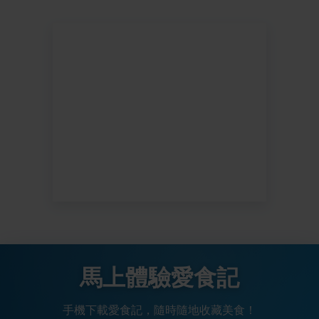
馬上體驗愛食記
手機下載愛食記，隨時隨地收藏美食！