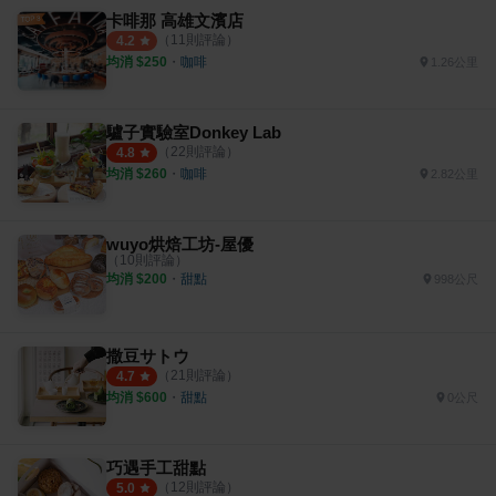
卡啡那 高雄文濱店
（
11
則評論）
4.2
均消 $
250
・
咖啡
1.26公里
驢子實驗室Donkey Lab
（
22
則評論）
4.8
均消 $
260
・
咖啡
2.82公里
wuyo烘焙工坊-屋優
（
10
則評論）
均消 $
200
・
甜點
998公尺
撒豆サトウ
（
21
則評論）
4.7
均消 $
600
・
甜點
0公尺
巧遇手工甜點
（
12
則評論）
5.0