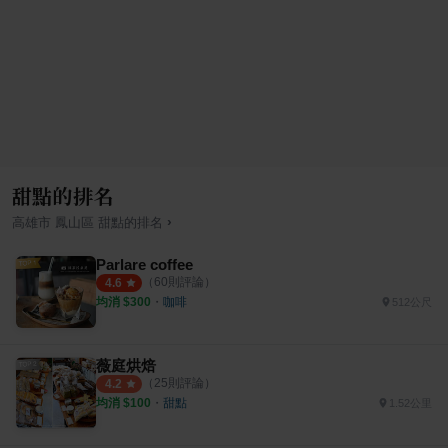
甜點的排名
›
高雄市
鳳山區
甜點
的排名
Parlare coffee
（
60
則評論）
4.6
均消 $
300
・
咖啡
512公尺
薇庭烘焙
（
25
則評論）
4.2
均消 $
100
・
甜點
1.52公里