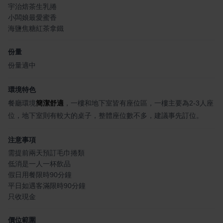
宇治焙茶生乳捲
小闆娘最愛蜜香
海鹽焦糖紅茶拿鐵
份量
份量適中
環境特色
餐廳環境
簡潔舒適
，一樓和地下室皆有座位區，一樓主要為2-3人座
位，地下室則有較大的桌子，整體座位數不多，建議事先訂位。
注意事項
需提前兩天預訂毛巾捲類
低消是一人一杯飲品
假日用餐限時90分鐘
平日如遇客滿限時90分鐘
只收現金
價位範圍