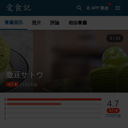
在 APP 開啟
餐廳資訊
照片
評論
相似餐廳
3
/
10
撒豆サトウ
21
則評論
·
4.7
5
4.7
5 星：7 則評論
4
4 星：4 則評論
3
3 星：0 則評論
4.7
2
2 星：0 則評論
21
則評論
1
1 星：0 則評論