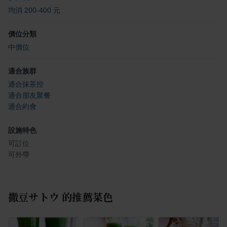
均消 200-400 元
價位分類
中價位
適合族群
適合抹茶控
適合朋友聚餐
適合約會
設施特色
可訂位
可外帶
撒豆サトウ
的推薦菜色