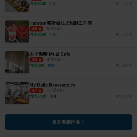
均消 $
100
・
甜點
1.41公里
Herston海斯頓法式甜點工作室
（
8
則評論）
4.5
均消 $
150
・
甜點
1.43公里
木子咖啡 Muzi Cafe
（
4
則評論）
4.5
均消 $
80
・
咖啡
1.01公里
My Daily Beverage.co
（
11
則評論）
4.7
均消 $
420
・
咖啡
2.67公里
更多餐廳排名