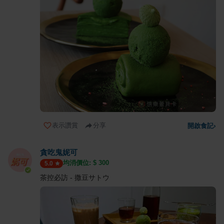
表示讚賞
分享
開啟食記
›
貪吃鬼妮可
均消價位: $
300
5.0
茶控必訪 - 撒豆サトウ