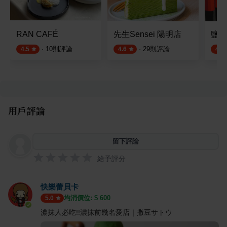
RAN CAFÉ
先生Sensei 陽明店
鹽埕茶
·
10
則評論
·
29
則評論
4.5
4.6
4.8
用戶評論
留下評論
給予評分
快樂蕾貝卡
均消價位: $
600
5.0
濃抹人必吃!!濃抹前幾名愛店｜撒豆サトウ