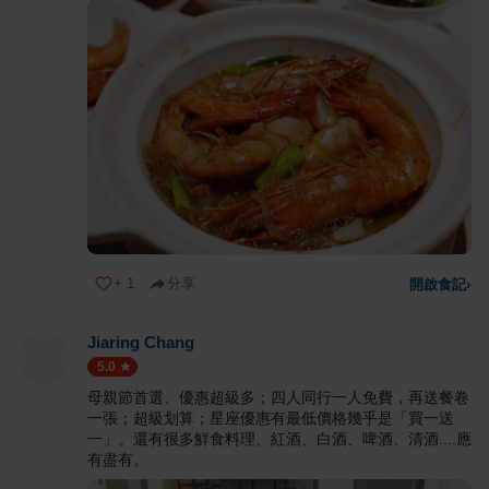
+
1
分享
開啟食記
›
Jiaring Chang
5.0
母親節首選、優惠超級多；四人同行一人免費，再送餐卷
一張；超級划算；星座優惠有最低價格幾乎是「買一送
一」。還有很多鮮食料理、紅酒、白酒、啤酒、清酒....應
有盡有。