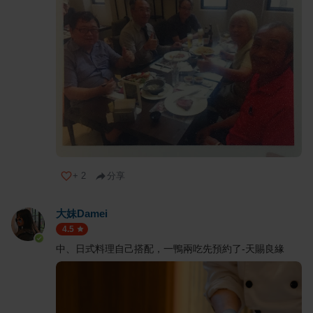
+
2
分享
大妹Damei
4.5
中、日式料理自己搭配，一鴨兩吃先預約了-天賜良緣