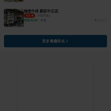
德堡牛排 新莊中正店
（
5
則評論）
4.5
均消 $
230
・
牛排
510公尺
更多餐廳排名