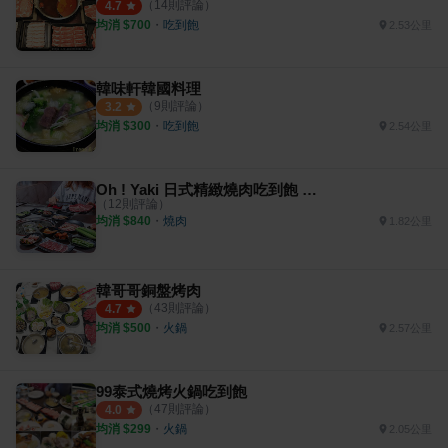
（
14
則評論）
4.7
均消 $
700
・
吃到飽
2.53公里
韓味軒韓國料理
（
9
則評論）
3.2
均消 $
300
・
吃到飽
2.54公里
Oh ! Yaki 日式精緻燒肉吃到飽 新莊店
（
12
則評論）
均消 $
840
・
燒肉
1.82公里
韓哥哥銅盤烤肉
（
43
則評論）
4.7
均消 $
500
・
火鍋
2.57公里
99泰式燒烤火鍋吃到飽
（
47
則評論）
4.0
均消 $
299
・
火鍋
2.05公里