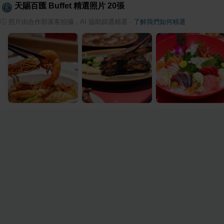
天賜百匯 Buffet
精選照片
20
張
ⓘ
照片由合作部落客拍攝，AI 協助篩選精選
·
了解我們如何精選