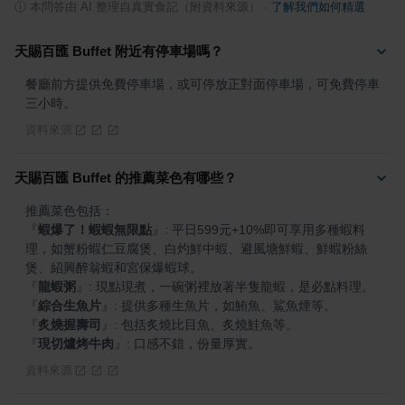
ⓘ
本問答由 AI 整理自真實食記（附資料來源）
·
了解我們如何精選
天賜百匯 Buffet 附近有停車場嗎？
餐廳前方提供免費停車場，或可停放正對面停車場，可免費停車
三小時。
資料來源
天賜百匯 Buffet 的推薦菜色有哪些？
『
蝦爆了！蝦蝦無限點
』
: 平日599元+10%即可享用多種蝦料
理，如蟹粉蝦仁豆腐煲、白灼鮮中蝦、避風塘鮮蝦、鮮蝦粉絲
『
龍蝦粥
』
『
綜合生魚片
』
『
炙燒握壽司
』
『
現切爐烤牛肉
』
: 口感不錯，份量厚實。
資料來源