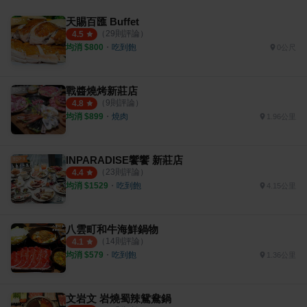
天賜百匯 Buffet
（
29
則評論）
4.5
均消 $
800
・
吃到飽
0公尺
戰醬燒烤新莊店
（
9
則評論）
4.8
均消 $
899
・
燒肉
1.96公里
INPARADISE饗饗 新莊店
（
23
則評論）
4.4
均消 $
1529
・
吃到飽
4.15公里
八雲町和牛海鮮鍋物
（
14
則評論）
4.1
均消 $
579
・
吃到飽
1.36公里
文岩文 岩燒蜀辣鴛鴦鍋