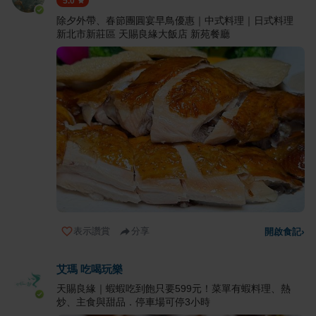
5.0
除夕外帶、春節團圓宴早鳥優惠｜中式料理｜日式料理
新北市新莊區 天賜良緣大飯店 新苑餐廳
表示讚賞
分享
開啟食記
›
艾瑪 吃喝玩樂
天賜良緣｜蝦蝦吃到飽只要599元！菜單有蝦料理、熱
炒、主食與甜品．停車場可停3小時