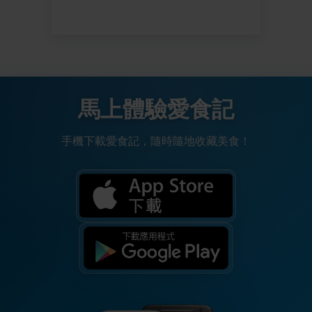
馬上體驗愛食記
手機下載愛食記，隨時隨地收藏美食！