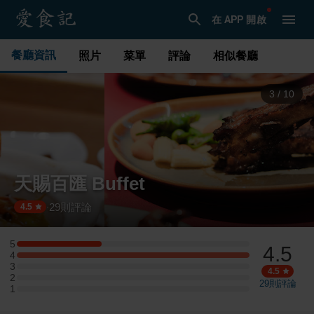
在 APP 開啟
餐廳資訊
照片
菜單
評論
相似餐廳
3
/
10
天賜百匯 Buffet
29
則評論
·
4.5
5
4.5
5 星：4 則評論
4
4 星：11 則評論
3
3 星：0 則評論
4.5
2
2 星：0 則評論
29
則評論
1
1 星：0 則評論