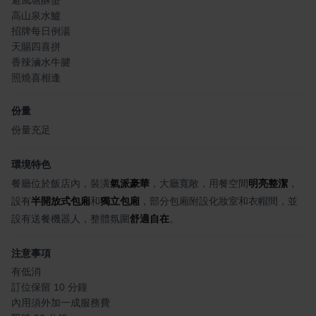
高山泉水鱸
招牌每日例湯
天賜四喜拼
香辣滷水牛腱
照燒喜相逢
份量
份量充足
環境特色
餐廳位於飯店內，裝潢
氣派豪華
，大廳寬敞，用餐空間
明亮整潔
，
設有
半開放式包廂
和
獨立包廂
，部分包廂附設化妝室和衣帽間，並
設有送餐機器人，整體氛圍
舒適自在
。
注意事項
有低消
訂位保留 10 分鐘
內用須外加一成服務費