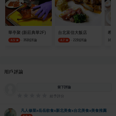
華亭聚 (新莊典華2F)
台北富信大飯店
希爾
·
35
則評論
·
22
則評論
16
則
4.5
4.7
用戶評論
留下評論
給予評分
凡人修菜x岳岳欲食x新北美食x台北美食x美食推薦