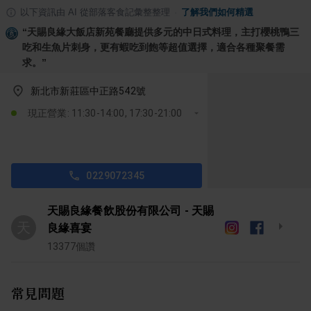
以下資訊由 AI 從部落客食記彙整整理
·
了解我們如何精選
“
天賜良緣大飯店新苑餐廳提供多元的中日式料理，主打櫻桃鴨三
吃和生魚片刺身，更有蝦吃到飽等超值選擇，適合各種聚餐需
求。
”
新北市新莊區中正路542號
現正營業: 11:30-14:00, 17:30-21:00
0229072345
天賜良緣餐飲股份有限公司 - 天賜
天
良緣喜宴
13377
個讚
常見問題