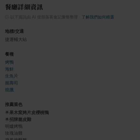
餐廳詳細資訊
ⓘ
以下資訊由 AI 從部落客食記彙整整理
·
了解我們如何精選
地標/交通
捷運輔大站
餐種
烤鴨
海鮮
生魚片
握壽司
燒臘
推薦菜色
🌟
果木窯烤片皮櫻桃鴨
🌟
招牌脆皮雞
明爐烤鴨
玫瑰油雞
避風塘酥蟹