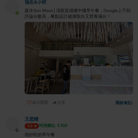
強生&小吠
森沐Sun Moon│清新質感樓中樓早午餐，Google上千則
評論分數高，餐點設計健康取向又營養滿分！
表示讚賞
分享
開啟食記
›
王思晴
均消價位: $
810
5.0
很好吃的早午餐