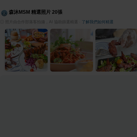
森沐MSM
精選照片
20
張
ⓘ
照片由合作部落客拍攝，AI 協助篩選精選
·
了解我們如何精選