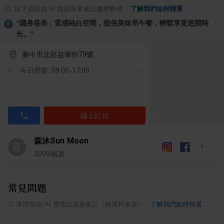
以下資訊由 AI 從部落客食記彙整整理
·
了解我們如何精選
“
隱身巷弄，質感純白空間，提供美味早午餐，輕鬆享受悠閒時
光。
”
臺中市北區益華街79號
今日營業: 09:00-17:00
線上訂位
森沐Sun Moon
森
3099
個讚
常見問題
ⓘ
本問答由 AI 整理自真實食記（附資料來源）
·
了解我們如何精選