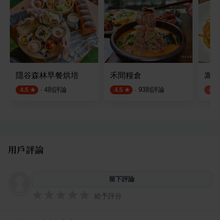
隱谷森林早餐烘培
禾間糧倉
嵩S
·
4
則評論
·
93
則評論
4.5
4.5
4.3
用戶評論
留下評論
給予評分