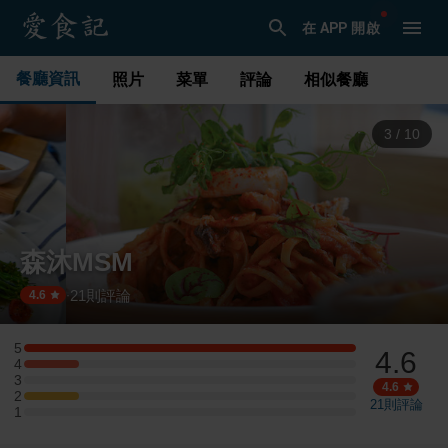
在 APP 開啟
餐廳資訊
照片
菜單
評論
相似餐廳
3
/
10
森沐MSM
21
則評論
·
4.6
5
4.6
5 星：6 則評論
4
4 星：1 則評論
3
3 星：0 則評論
4.6
2
2 星：1 則評論
21
則評論
1
1 星：0 則評論