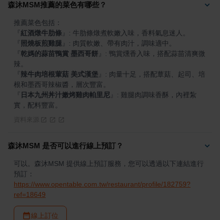
森沐MSM推薦的菜色有哪些？
『
紅酒燉牛肋條
』
『
照燒板煎雞腿
』
『
乾媽的蒜苗鴨賞 墨西哥餅
』
: 鴨賞燻香入味，搭配蒜苗清爽微
『
辣牛肉培根葷菇 美式漢堡
』
: 肉量十足，搭配蕈菇、起司、培
『
日本九州丼汁嫩烤雞肉帕里尼
』
: 雞腿肉調味香酥，內裡紮
實，配料豐富。
資料來源
森沐MSM 是否可以進行線上預訂？
可以。森沐MSM 提供線上預訂服務，您可以透過以下連結進行
預訂：
https://www.opentable.com.tw/restaurant/profile/182759?
ref=18649
線上訂位