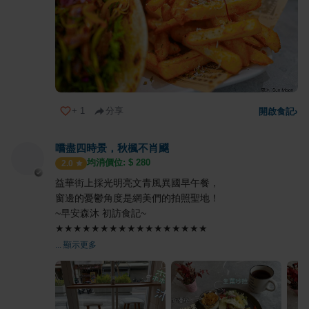
+
1
分享
開啟食記
›
嚐盡四時景，秋楓不肖飋
均消價位: $
280
2.0
益華街上採光明亮文青風異國早午餐，
窗邊的憂鬱角度是網美們的拍照聖地！
~早安森沐 初訪食記~
★★★★★★★★★★★★★★★★★
... 顯示更多