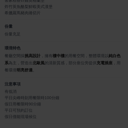
客家桔香炸雞英格蘭堡
炸竹筴魚酪梨鮮蝦美式漢堡
希臘羅馬豬肉捲切片
份量
份量充足
環境特色
餐廳空間採
挑高設計
，擁有
樓中樓
的用餐空間，整體環境以
純白色
系
為主，營造出
北歐風
的清新質感，部分座位旁提供
充電插座
，用
餐環境
明亮舒適
。
注意事項
有低消
平日尖峰時刻用餐限時100分鐘
假日用餐限時90分鐘
平日可預約訂位
假日僅能現場候位