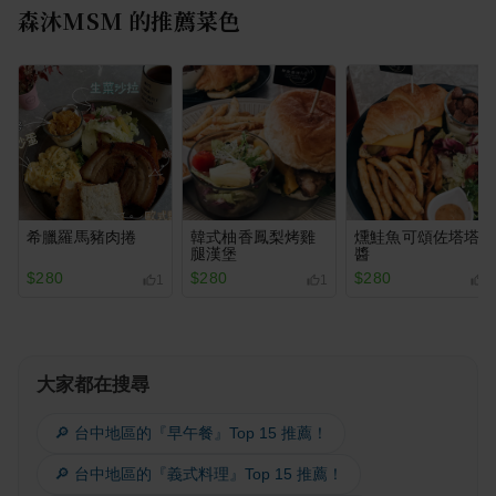
森沐MSM
的推薦菜色
希臘羅馬豬肉捲
韓式柚香鳳梨烤雞
燻鮭魚可頌佐塔塔
腿漢堡
醬
$280
$280
$280
1
1
2
大家都在搜尋
🔎 台中地區的『早午餐』Top 15 推薦！
🔎 台中地區的『義式料理』Top 15 推薦！