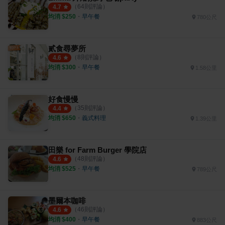
（
64
則評論）
4.7
均消 $
250
・
早午餐
780公尺
貳食尋夢所
（
8
則評論）
4.6
均消 $
300
・
早午餐
1.58公里
好食慢慢
（
35
則評論）
4.4
均消 $
650
・
義式料理
1.39公里
田樂 for Farm Burger 學院店
（
48
則評論）
4.6
均消 $
525
・
早午餐
789公尺
墨爾本咖啡
（
46
則評論）
4.6
均消 $
400
・
早午餐
883公尺