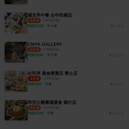
濰克早午餐 台中民權店
（
34
則評論）
3.9
均消 $
150
・
早午餐
1.9公里
CMYK GALLERY
（
18
則評論）
4.2
均消 $
300
・
早午餐
2.21公里
吐司男 晨食專賣店 學士店
（
20
則評論）
4.4
均消 $
80
・
早餐
829公尺
早安公雞農場晨食 篤行店
（
55
則評論）
4.1
均消 $
180
・
早餐
1.84公里