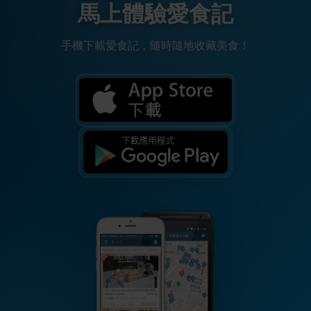
馬上體驗愛食記
手機下載愛食記，隨時隨地收藏美食！