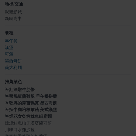
地標/交通
親親影城
新民高中
餐種
早午餐
漢堡
可頌
墨西哥餅
義大利麵
推薦菜色
🌟
紅酒燉牛肋條
🌟
照燒板煎雞腿 早午餐拼盤
🌟
乾媽的蒜苗鴨賞 墨西哥餅
🌟
辣牛肉培根葷菇 美式漢堡
🌟
煙花女炙烤魷魚細扁麵
煙燻鮭魚柚子塔塔醬可頌
川味口水雞沙拉