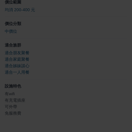
價位範圍
均消 200-400 元
價位分類
中價位
適合族群
適合朋友聚餐
適合家庭聚餐
適合姊妹談心
適合一人用餐
設施特色
有wifi
有充電插座
可外帶
免服務費