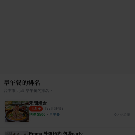
早午餐的排名
›
台中市
北區
早午餐
的排名
禾間糧倉
（
93
則評論）
4.5
均消 $
500
・
早午餐
2.45公里
Emma 外燴預約 包場party