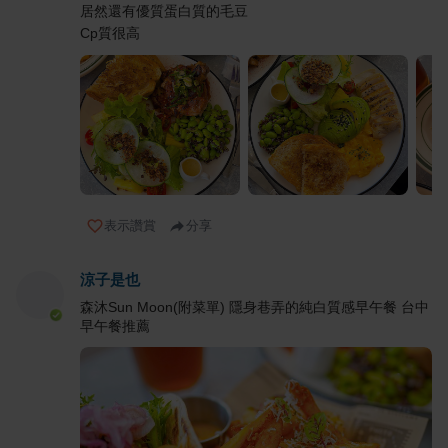
居然還有優質蛋白質的毛豆
Cp質很高
表示讚賞
分享
涼子是也
森沐Sun Moon(附菜單) 隱身巷弄的純白質感早午餐 台中
早午餐推薦