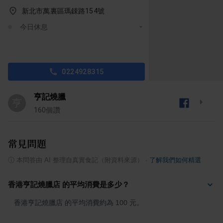
新北市萬裏區瑪鋉路154號
今日休息
0224928315
亨記燒臘
亨
160
個讚
常見問題
ⓘ
本問答由 AI 整理自真實食記（附資料來源）
·
了解我們如何精選
香港亨記燒臘店 的平均消費是多少？
香港亨記燒臘店 的平均消費約為 100 元。