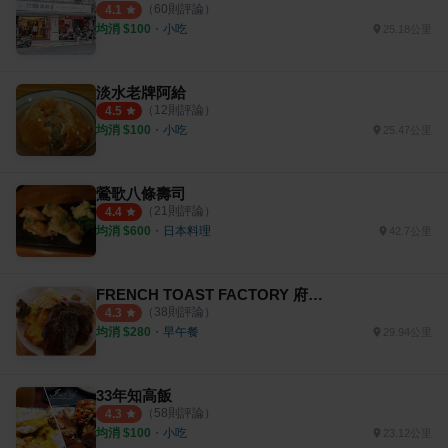
（
60
則評論）
4.1
均消 $
100
・
小吃
25.18公里
淡水老牌阿給
（
12
則評論）
4.5
均消 $
100
・
小吃
25.47公里
鶯歌八條壽司
（
21
則評論）
4.4
均消 $
600
・
日本料理
42.7公里
FRENCH TOAST FACTORY 府中旗艦店
（
38
則評論）
4.3
均消 $
280
・
早午餐
29.94公里
33年知高飯
（
58
則評論）
4.3
均消 $
100
・
小吃
23.12公里