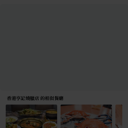
香港亨記燒臘店 的相似餐廳