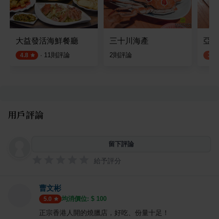
大益發活海鮮餐廳
三十川海產
亞尼
·
11
則評論
2
則評論
4.8
3.5
用戶評論
留下評論
給予評分
曹文彬
均消價位: $
100
5.0
正宗香港人開的燒臘店，好吃、份量十足！