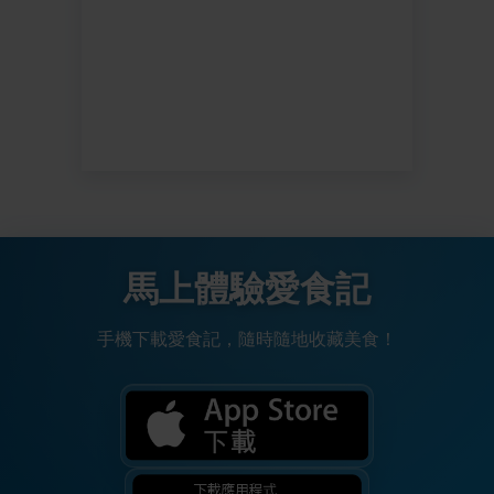
馬上體驗愛食記
手機下載愛食記，隨時隨地收藏美食！