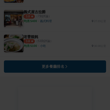
義式屋古拉爵
（
7
則評論）
3.8
均消 $
400
・
義式料理
27.03公里
老曹餛飩
（
53
則評論）
3.8
均消 $
100
・
小吃
30.08公里
更多餐廳排名