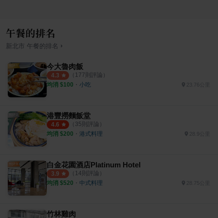
午餐的排名
›
新北市
午餐
的排名
今大魯肉飯
（
177
則評論）
4.3
均消 $
100
・
小吃
23.76公里
港豐撈麵飯堂
（
35
則評論）
4.6
均消 $
200
・
港式料理
28.9公里
白金花園酒店Platinum Hotel
（
14
則評論）
3.9
均消 $
520
・
中式料理
28.75公里
竹林雞肉