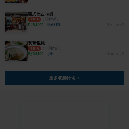
義式屋古拉爵
（
7
則評論）
3.8
均消 $
400
・
義式料理
27.03公里
老曹餛飩
（
53
則評論）
3.8
均消 $
100
・
小吃
30.08公里
更多餐廳排名