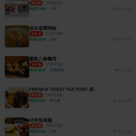
（
60
則評論）
4.1
均消 $
100
・
小吃
25.18公里
淡水老牌阿給
（
12
則評論）
4.5
均消 $
100
・
小吃
25.47公里
鶯歌八條壽司
（
21
則評論）
4.4
均消 $
600
・
日本料理
42.7公里
FRENCH TOAST FACTORY 府中旗艦店
（
38
則評論）
4.3
均消 $
280
・
早午餐
29.94公里
33年知高飯
（
58
則評論）
4.3
均消 $
100
・
小吃
23.12公里