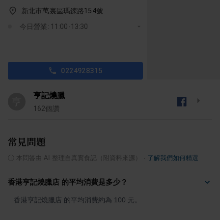
新北市萬裏區瑪鋉路154號
今日營業: 11:00-13:30
0224928315
亨記燒臘
亨
162
個讚
常見問題
ⓘ
本問答由 AI 整理自真實食記（附資料來源）
·
了解我們如何精選
香港亨記燒臘店 的平均消費是多少？
香港亨記燒臘店 的平均消費約為 100 元。