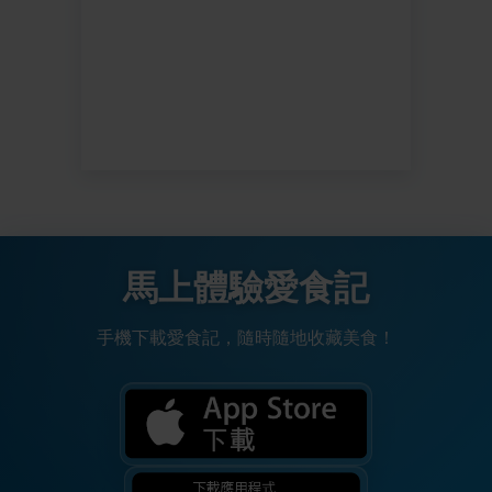
馬上體驗愛食記
手機下載愛食記，隨時隨地收藏美食！