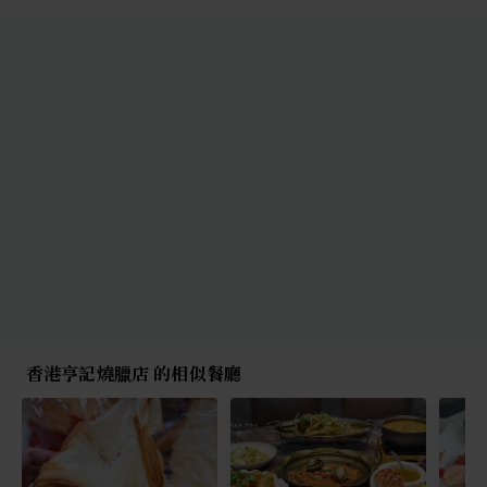
香港亨記燒臘店 的相似餐廳