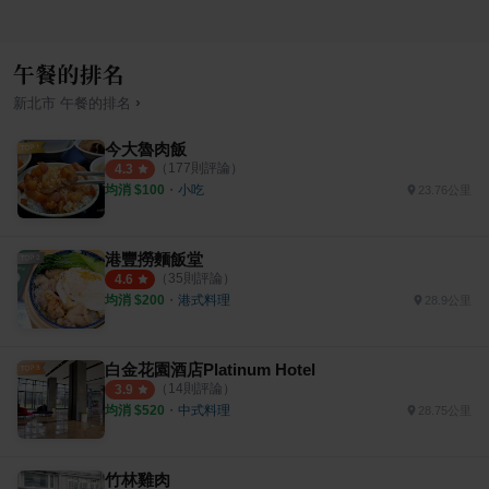
午餐的排名
›
新北市
午餐
的排名
今大魯肉飯
（
177
則評論）
4.3
均消 $
100
・
小吃
23.76公里
港豐撈麵飯堂
（
35
則評論）
4.6
均消 $
200
・
港式料理
28.9公里
白金花園酒店Platinum Hotel
（
14
則評論）
3.9
均消 $
520
・
中式料理
28.75公里
竹林雞肉