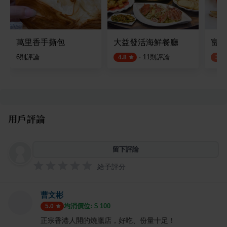
萬里香手撕包
大益發活海鮮餐廳
富港
6
則評論
·
11
則評論
4.8
3.5
用戶評論
留下評論
給予評分
曹文彬
均消價位: $
100
5.0
正宗香港人開的燒臘店，好吃、份量十足！