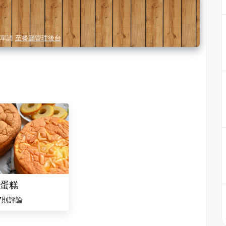
單請
至餐廳管理後台
蛋糕
7
則評論