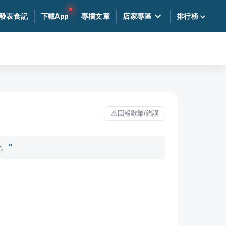
發表食記
下載App
專欄文章
店家專區
排行榜
回報歇業/錯誤
會。