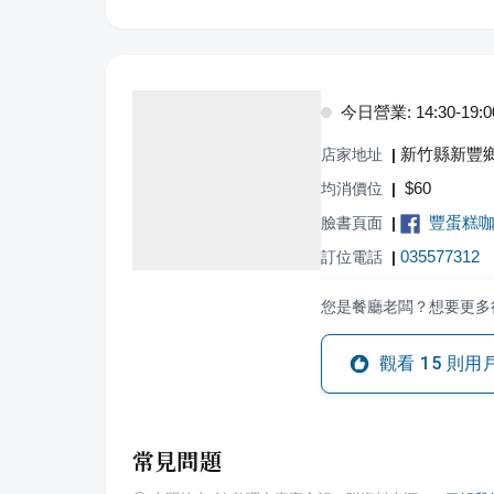
今日營業: 14:30-19:0
新竹縣新豐鄉
店家地址
|
$
60
均消價位
|
豐蛋糕
臉書頁面
|
035577312
訂位電話
|
您是餐廳老闆？想要更多
觀看
15
則用
常見問題