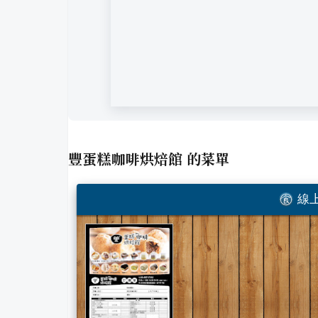
豐蛋糕咖啡烘焙館
的菜單
線上