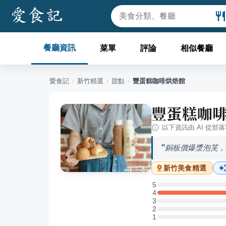
餐廳資訊
菜單
評論
相似餐廳
愛食記
›
新竹
精選
›
甜點
›
豐蛋糕咖啡烘焙館
豐蛋糕咖
以下資訊由 AI 從部
銅板價爆漿泡芙，
新竹
美食精選
5
5 星：0 則評論
4
4 星：2 則評論
3
3 星：0 則評論
2
2 星：0 則評論
1
1 星：0 則評論