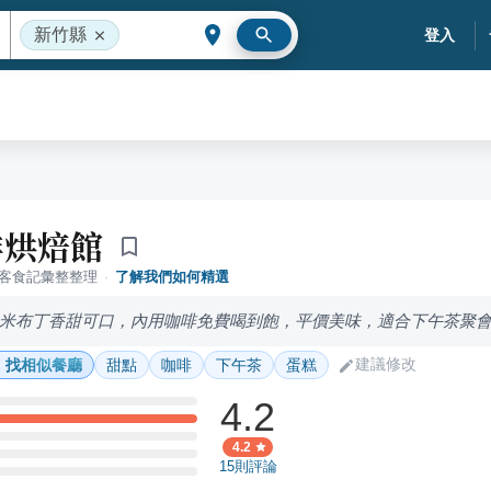
新竹縣
登入
啡烘焙館
落客食記彙整整理
·
了解我們如何精選
米布丁香甜可口，內用咖啡免費喝到飽，平價美味，適合下午茶聚
建議修改
找相似餐廳
甜點
咖啡
下午茶
蛋糕
4.2
4.2
15
則評論