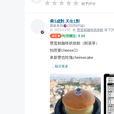
給予評分
乘3成對.天生1對
紫級會員
(
202
則評論)
於
2021/11/02
在
豐蛋糕咖啡烘焙館
留下評
均消價位: $
60
4.0
豐蛋糕咖啡烘焙館（附菜單）
拍照要cheese✌🏻
來新豐也吃塊cheesecake
... 顯示更多