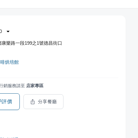
0
康樂路一段199之1號德昌街口
咖啡烘培館
行銷服務請至
店家專區
戶評價
分享餐廳