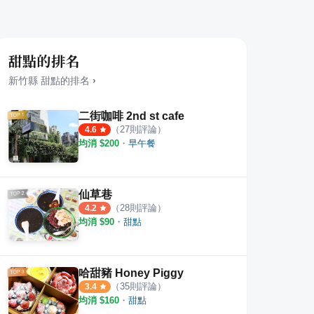
甜點的排名
新竹縣
甜點
的排名
›
二街咖啡 2nd st cafe
（
27
則評論）
4.6
均消 $
200
・
早午餐
仙草巷
（
28
則評論）
4.2
均消 $
90
・
甜點
哈甜豬 Honey Piggy
（
35
則評論）
3.4
均消 $
160
・
甜點