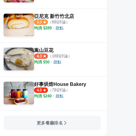
亞尼克 新竹竹北店
（
8
則評論）
3.3
均消 $
289
・
甜點
嵩山豆花
（
18
則評論）
4.3
均消 $
50
・
甜點
好事烘焙House Bakery
（
7
則評論）
4.5
均消 $
240
・
甜點
更多餐廳排名