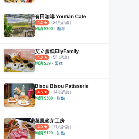
有田咖啡 Youtian Cafe
（
24
則評論）
4.2
均消 $
300
・
咖啡
艾立蛋糕EllyFamily
（
5
則評論）
4.0
均消 $
39
・
蛋糕
Bisou Bisou Patisserie
（
14
則評論）
4.5
均消 $
300
・
甜點
菓風麥芽工房
（
11
則評論）
4.0
均消 $
120
・
甜點