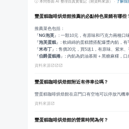
ⓘ
本問答由 AI 整理自真實食記（附資料來源）
·
了解我
豐蛋糕咖啡烘焙館推薦的必點特色菜餚有哪些
『
NG泡芙
』
『
泡芙蛋糕
』
『
米布丁
』
『
伯爵蛋糕捲
』
: 內餡為奶油慕斯＋黑糖麻糬，
資料來源
豐蛋糕咖啡烘焙館附近有停車位嗎？
豐蛋糕咖啡烘焙館在店門口有空地可以停放汽機
資料來源
豐蛋糕咖啡烘焙館的營業時間為何？