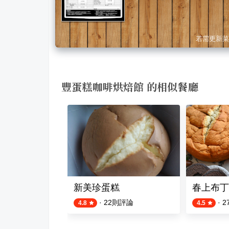
若需更新菜
豐蛋糕咖啡烘焙館 的相似餐廳
新美珍蛋糕
春上布丁
·
22
則評論
·
2
4.8
4.5