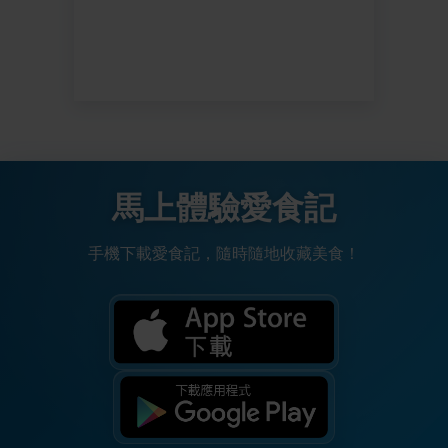
馬上體驗愛食記
手機下載愛食記，隨時隨地收藏美食！