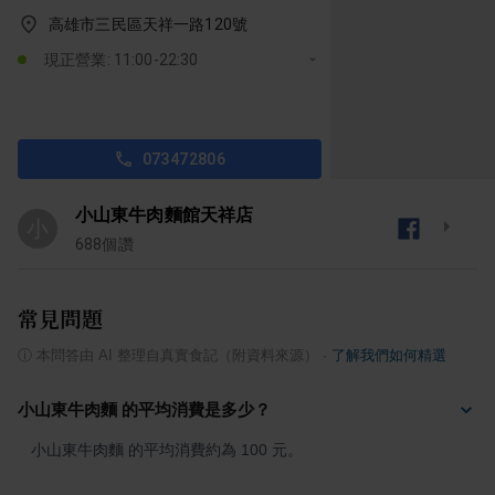
高雄市三民區天祥一路120號
現正營業: 11:00-22:30
073472806
小山東牛肉麵館天祥店
小
688
個讚
常見問題
ⓘ
本問答由 AI 整理自真實食記（附資料來源）
·
了解我們如何精選
小山東牛肉麵 的平均消費是多少？
小山東牛肉麵 的平均消費約為 100 元。