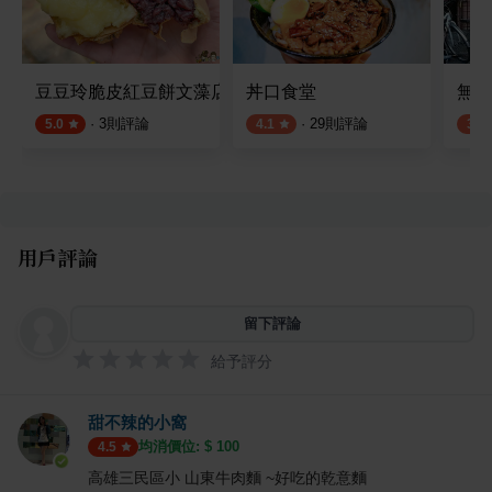
豆豆玲脆皮紅豆餅文藻店
丼口食堂
無名
·
3
則評論
·
29
則評論
5.0
4.1
3.5
用戶評論
留下評論
給予評分
甜不辣的小窩
均消價位: $
100
4.5
高雄三民區小 山東牛肉麵 ~好吃的乾意麵