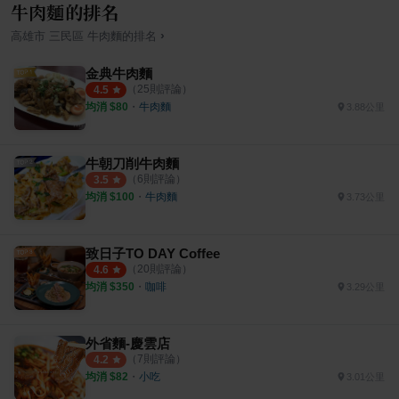
牛肉麵的排名
›
高雄市
三民區
牛肉麵
的排名
金典牛肉麵
（
25
則評論）
4.5
均消 $
80
・
牛肉麵
3.88公里
牛朝刀削牛肉麵
（
6
則評論）
3.5
均消 $
100
・
牛肉麵
3.73公里
致日子TO DAY Coffee
（
20
則評論）
4.6
均消 $
350
・
咖啡
3.29公里
外省麵-慶雲店
（
7
則評論）
4.2
均消 $
82
・
小吃
3.01公里