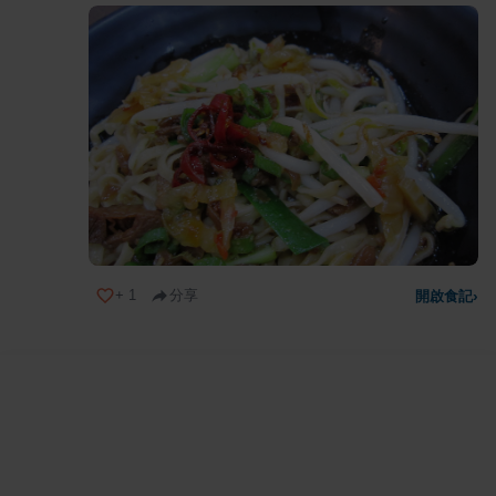
+
1
分享
開啟食記
›