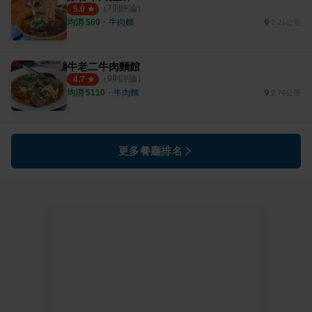
（
7
則評論）
5.0
均消 $
60
・
牛肉麵
2.21公里
牛老二牛肉麵館
（
9
則評論）
4.7
均消 $
110
・
牛肉麵
2.74公里
更多餐廳排名