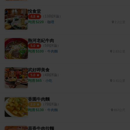
悅食堂
（
13
則評論）
4.8
均消 $
220
・
咖哩
2.2公里
熱河老紀牛肉
（
5
則評論）
5.0
均消 $
100
・
牛肉麵
2.83公里
武好呷美食
（
4
則評論）
5.0
均消 $
65
・
小吃
3.41公里
香園牛肉麵
（
7
則評論）
2.0
均消 $
130
・
牛肉麵
657公尺
原香牛肉拉麵