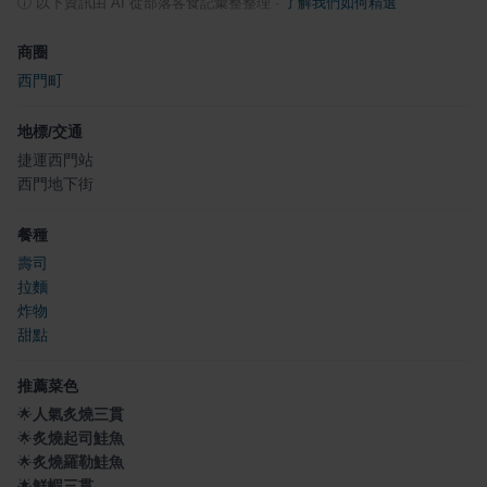
ⓘ
以下資訊由 AI 從部落客食記彙整整理
·
了解我們如何精選
商圈
西門町
地標/交通
捷運西門站
西門地下街
餐種
壽司
拉麵
炸物
甜點
推薦菜色
🌟
人氣炙燒三貫
🌟
炙燒起司鮭魚
🌟
炙燒羅勒鮭魚
🌟
鮮蝦三貫