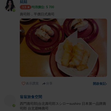
姑姑
均消價位: $
700
3.5
壽司郎，平價日式壽司
表示讚賞
分享
開啟食記
›
翁翁旅食空間
西門壽司郎|台北壽司郎スシローsushiro 日本第一品牌壽
司郎 台北迴轉壽司