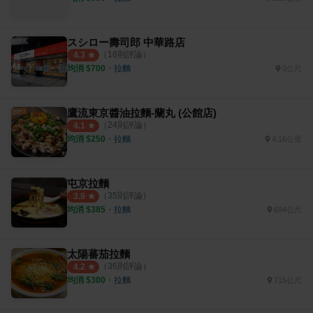
スシロー壽司郎 中華路店
（
18
則評論）
4.3
均消 $
700
・
拉麵
0公尺
鷹流東京醬油拉麵-蘭丸 (公館店)
（
24
則評論）
4.1
均消 $
250
・
拉麵
4.16公里
屯京拉麵
（
35
則評論）
3.9
均消 $
385
・
拉麵
694公尺
太陽蕃茄拉麵
（
36
則評論）
4.2
均消 $
300
・
拉麵
715公尺