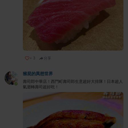
+
3
分享
猴屁的異想世界
壽司郎中華店！西門町壽司郎生意超好大排隊！日本超人
氣迴轉壽司超好吃！