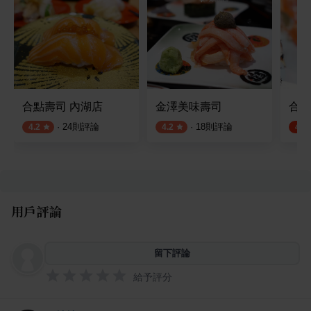
合點壽司 內湖店
金澤美味壽司
合掌
·
24
則評論
·
18
則評論
4.2
4.2
4.4
用戶評論
留下評論
給予評分