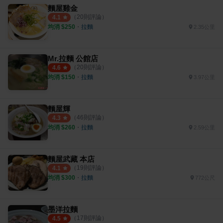
麵屋雞金
（
20
則評論）
4.1
均消 $
250
・
拉麵
2.35公里
Mr.拉麵 公館店
（
20
則評論）
4.6
均消 $
150
・
拉麵
3.97公里
麵屋輝
（
46
則評論）
4.3
均消 $
260
・
拉麵
2.59公里
麵屋武藏 本店
（
19
則評論）
4.1
均消 $
300
・
拉麵
772公尺
墨洋拉麵
（
17
則評論）
4.5