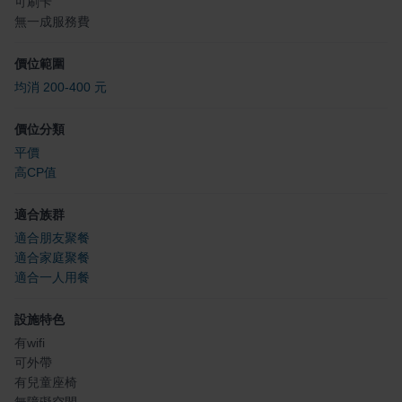
可刷卡
無一成服務費
價位範圍
均消 200-400 元
價位分類
平價
高CP值
適合族群
適合朋友聚餐
適合家庭聚餐
適合一人用餐
設施特色
有wifi
可外帶
有兒童座椅
無障礙空間