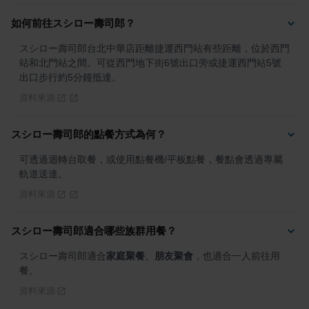
如何前往スシロー壽司郎？
スシロー壽司郎台北中華店距離捷運西門站有些距離，位於西門
站和北門站之間。可從西門地下街6號出口旁或捷運西門站5號
出口步行約5分鐘抵達。
資料來源
スシロー壽司郎的點餐方式為何？
可透過迴轉台取餐，或使用點餐機/平板點餐，餐點會透過專屬
軌道送達。
資料來源
スシロー壽司郎適合哪些族群用餐？
スシロー壽司郎適合
家庭聚餐
、
朋友聚會
，也適合一人前往用
餐。
資料來源