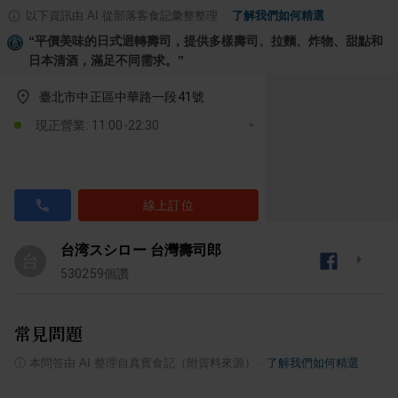
以下資訊由 AI 從部落客食記彙整整理
·
了解我們如何精選
“
平價美味的日式迴轉壽司，提供多樣壽司、拉麵、炸物、甜點和
日本清酒，滿足不同需求。
”
臺北市中正區中華路一段41號
現正營業: 11:00-22:30
線上訂位
台湾スシロー 台灣壽司郎
台
530259
個讚
常見問題
ⓘ
本問答由 AI 整理自真實食記（附資料來源）
·
了解我們如何精選