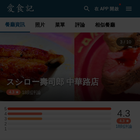
在 APP 開啟
餐廳資訊
照片
菜單
評論
相似餐廳
3
/
10
スシロー壽司郎 中華路店
18
則評論
·
4.3
5
4.3
5 星：3 則評論
4
4 星：1 則評論
3
3 星：1 則評論
4.3
2
2 星：0 則評論
18
則評論
1
1 星：0 則評論