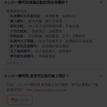
スシロー壽司郎推薦必點的菜色有哪些？
『
炙烤鹽味日本產貝柱
』
『
極上鰻魚
』
『
麻辣赤蝦
』
『
大切生鮭魚
』
『
炸蝦飯卷
』
『
炙燒明太子軍艦
』
『
親子鮭魚肚握壽司
』
『
玉子燒握壽司
』
『
厚切鯖魚握壽司
』
: 搭配蘿蔔泥
資料來源
スシロー壽司郎 是否可以進行線上預訂？
可以。スシロー壽司郎 提供線上預訂服務，您可以透過以下連
結進行預訂：
http://www.sushiro.com.tw/
線上訂位