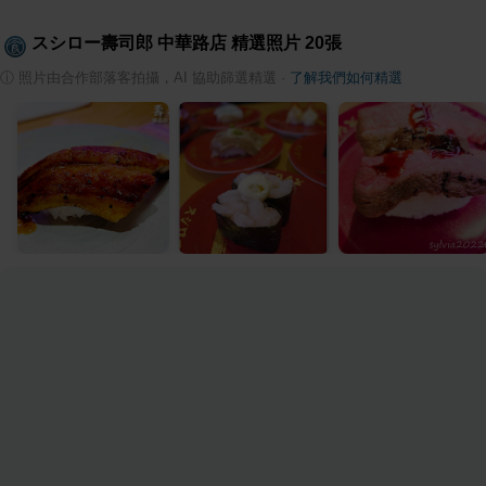
スシロー壽司郎 中華路店
精選照片
20
張
ⓘ
照片由合作部落客拍攝，AI 協助篩選精選
·
了解我們如何精選