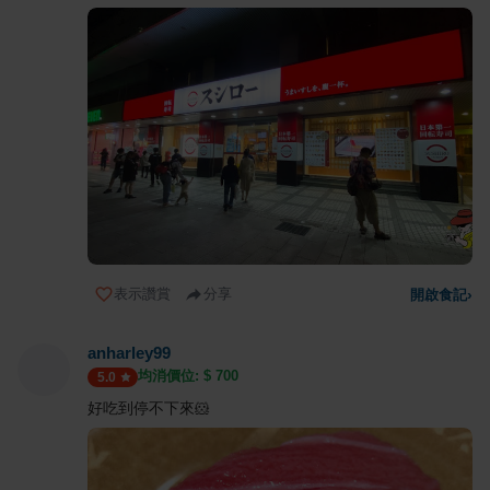
表示讚賞
分享
開啟食記
›
anharley99
均消價位: $
700
5.0
好吃到停不下來🐹