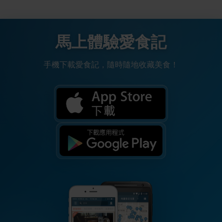
馬上體驗愛食記
手機下載愛食記，隨時隨地收藏美食！