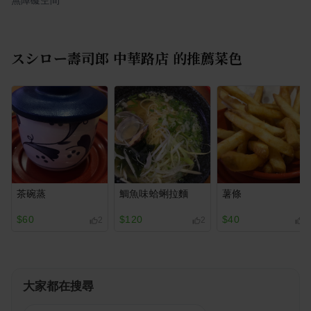
スシロー壽司郎 中華路店
的推薦菜色
茶碗蒸
鯛魚味蛤蜊拉麵
薯條
$60
$120
$40
2
2
1
大家都在搜尋