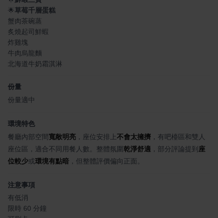
🌟
草莓千層蛋糕
蟹肉茶碗蒸
炙燒起司鮮蝦
炸雞塊
牛肉烏龍麵
北海道牛奶霜淇淋
份量
份量適中
環境特色
餐廳內部空間
寬敞明亮
，座位安排上
不會太擁擠
，有吧檯區和雙人
座位區，適合不同用餐人數。整體氛圍
乾淨舒適
，部分評論提到
座
位較少
或
環境有點暗
，但整體評價偏向正面。
注意事項
有低消
限時 60 分鐘