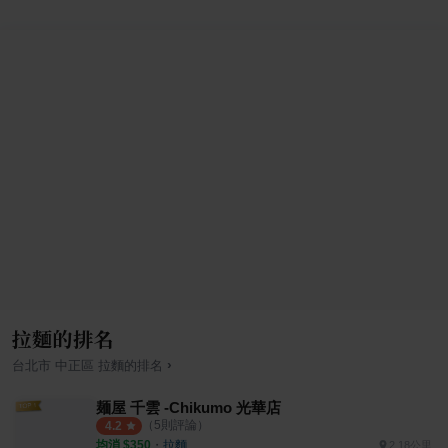
拉麵的排名
›
台北市
中正區
拉麵
的排名
麺屋 千雲 -Chikumo 光華店
（
5
則評論）
4.2
均消 $
350
・
拉麵
2.18公里