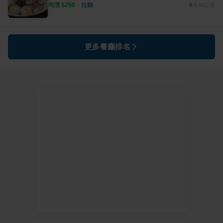
均消 $
250
・
拉麵
4.43公里
更多餐廳排名