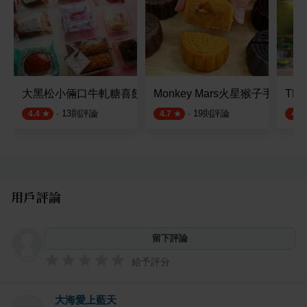
大黑松小倆口牛軋糖喜餅 博愛總店
Monkey Mars火星猴子手工曲
TD
·
13
則評論
·
19
則評論
4.4
4.7
4.8
用戶評論
留下評論
給予評分
大海愛上藍天