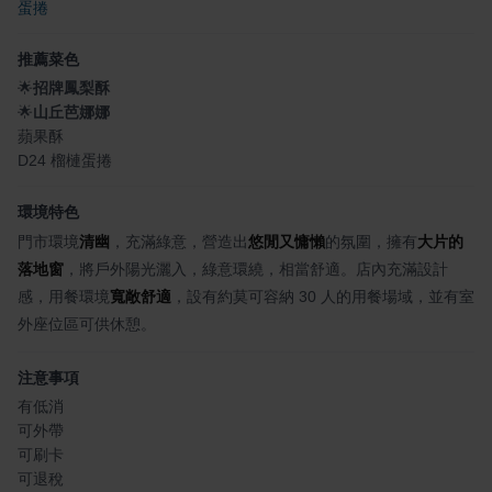
蛋捲
推薦菜色
🌟
招牌鳳梨酥
🌟
山丘芭娜娜
蘋果酥
D24 榴槤蛋捲
環境特色
門市環境
清幽
，充滿綠意，營造出
悠閒又慵懶
的氛圍，擁有
大片的
落地窗
，將戶外陽光灑入，綠意環繞，相當舒適。店內充滿設計
感，用餐環境
寬敞舒適
，設有約莫可容納 30 人的用餐場域，並有室
外座位區可供休憩。
注意事項
有低消
可外帶
可刷卡
可退稅