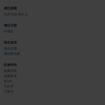
價位範圍
均消 500-800 元
價位分類
中價位
適合族群
適合送禮
適合觀光客
設施特色
免費試吃
免費奉茶
有wifi
可外帶
可刷卡