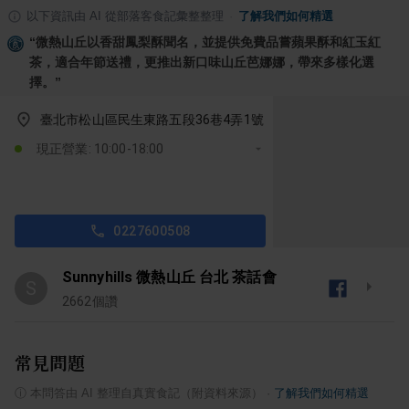
以下資訊由 AI 從部落客食記彙整整理
·
了解我們如何精選
“
微熱山丘以香甜鳳梨酥聞名，並提供免費品嘗蘋果酥和紅玉紅
茶，適合年節送禮，更推出新口味山丘芭娜娜，帶來多樣化選
擇。
”
臺北市松山區民生東路五段36巷4弄1號
現正營業: 10:00-18:00
0227600508
Sunnyhills 微熱山丘 台北 茶話會
S
2662
個讚
常見問題
ⓘ
本問答由 AI 整理自真實食記（附資料來源）
·
了解我們如何精選