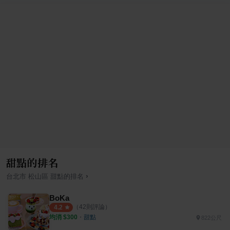
甜點的排名
›
台北市
松山區
甜點
的排名
BoKa
（
42
則評論）
4.2
均消 $
300
・
甜點
822公尺