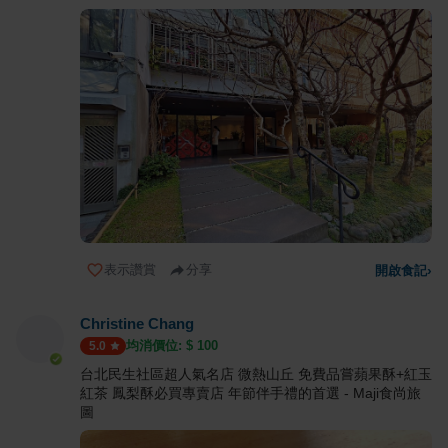
表示讚賞
分享
開啟食記
›
Christine Chang
均消價位: $
100
5.0
台北民生社區超人氣名店 微熱山丘 免費品嘗蘋果酥+紅玉
紅茶 鳳梨酥必買專賣店 年節伴手禮的首選 - Maji食尚旅
圖