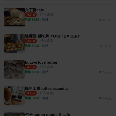
六丁目cafe
（
64
則評論）
4.8
均消 $
180
・
咖啡
380公尺
陳耀訓·麵包埠 YOSHI BAKERY
（
43
則評論）
4.4
均消 $
200
・
甜點
1.1公里
but.we love butter
（
25
則評論）
4.6
均消 $
500
・
甜點
555公尺
民生工寓coffee essential
（
40
則評論）
4.4
均消 $
400
・
咖啡
541公尺
勺子 spoon goods & cafe