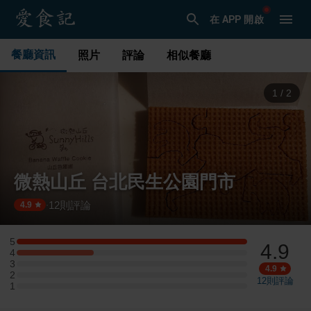
在 APP 開啟
餐廳資訊
照片
評論
相似餐廳
1
/
2
微熱山丘 台北民生公園門市
12
則評論
·
4.9
5
4.9
5 星：3 則評論
4
4 星：1 則評論
3
3 星：0 則評論
4.9
2
2 星：0 則評論
12
則評論
1
1 星：0 則評論