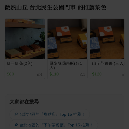
微熱山丘 台北民生公園門市
的推薦菜色
紅玉紅茶(2入)
鳳梨酥蘋果酥(各1
山丘芭娜娜 (三入)
入)
$80
$110
$120
1
1
1
大家都在搜尋
🔎 台北地區的『甜點店』Top 15 推薦！
🔎 台北地區的『下午茶餐廳』Top 15 推薦！