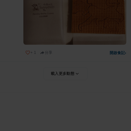
+
1
分享
開啟食記
›
載入更多動態