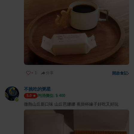
+
1
分享
開啟食記
›
不挑吃的粥星
均消價位: $
400
5.0
微熱山丘新口味 山丘芭娜娜 蕉掛杯緣子好吃又好玩