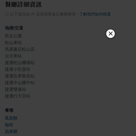
餐廳詳細資訊
ⓘ
以下資訊由 AI 從部落客食記彙整整理
·
了解我們如何精選
地標/交通
民生公園
松山車站
蔦屋書店松山店
台北車站
捷運松山機場站
捷運小巨蛋站
捷運忠孝敦化站
捷運中山國中站
捷運雙連站
捷運行天宮站
餐種
鳳梨酥
咖啡
蘋果酥