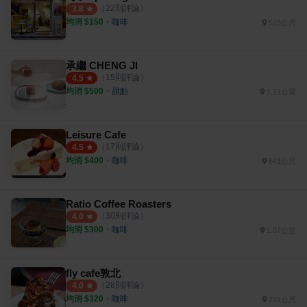
（
22
則評論）
3.8
均消 $
150
・
咖啡
515公尺
承繼 CHENG JI
（
15
則評論）
4.5
均消 $
500
・
甜點
1.11公里
Leisure Cafe
（
17
則評論）
4.5
均消 $
400
・
咖啡
641公尺
Ratio Coffee Roasters
（
30
則評論）
4.0
均消 $
300
・
咖啡
1.07公里
fly cafe敦北
（
28
則評論）
4.0
均消 $
320
・
咖啡
791公尺