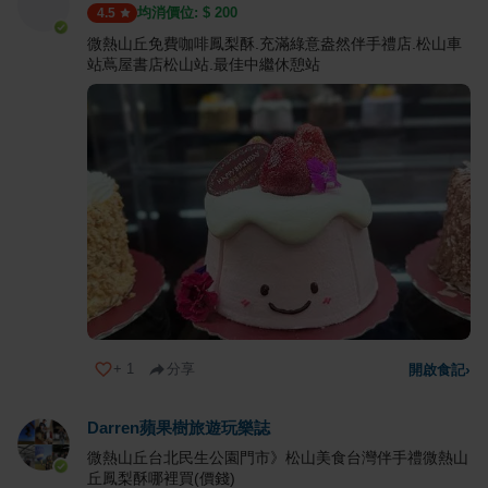
均消價位: $
200
4.5
微熱山丘免費咖啡鳳梨酥.充滿綠意盎然伴手禮店.松山車
站蔦屋書店松山站.最佳中繼休憩站
+
1
分享
開啟食記
›
Darren蘋果樹旅遊玩樂誌
微熱山丘台北民生公園門市》松山美食台灣伴手禮微熱山
丘鳳梨酥哪裡買(價錢)