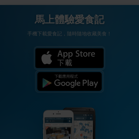
馬上體驗愛食記
手機下載愛食記，隨時隨地收藏美食！