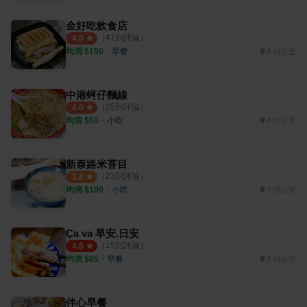
金好吃飲食店
（
41
則評論）
4.0
均消 $
150
・
早餐
4.15公里
中港蚵仔麵線
（
25
則評論）
4.0
均消 $
50
・
小吃
4.07公里
新泰路米苔目
（
23
則評論）
3.2
均消 $
100
・
小吃
3.09公里
Ça va 早安.日安
（
15
則評論）
4.6
均消 $
85
・
早餐
3.34公里
伴心早餐