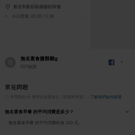
新北市新莊區成德街26號
今日營業: 05:30-11:30
無名素食鹽酥雞g
無
507
個讚
常見問題
ⓘ
本問答由 AI 整理自真實食記（附資料來源）
·
了解我們如何精選
無名素食早餐 的平均消費是多少？
無名素食早餐 的平均消費約為 100 元。