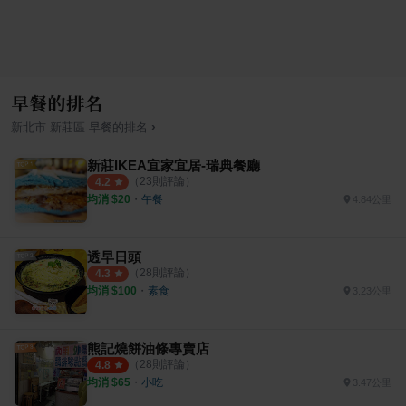
早餐的排名
›
新北市
新莊區
早餐
的排名
新莊IKEA宜家宜居-瑞典餐廳
（
23
則評論）
4.2
均消 $
20
・
午餐
4.84公里
透早日頭
（
28
則評論）
4.3
均消 $
100
・
素食
3.23公里
熊記燒餅油條專賣店
（
28
則評論）
4.8
均消 $
65
・
小吃
3.47公里