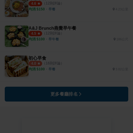
（
12
則評論）
4.6
均消 $
150
・
早餐
4.23公里
A&J Brunch燕覺早午餐
（
12
則評論）
4.5
均消 $
100
・
早午餐
186公尺
初心早食
（
16
則評論）
4.0
均消 $
100
・
早餐
3.82公里
更多餐廳排名