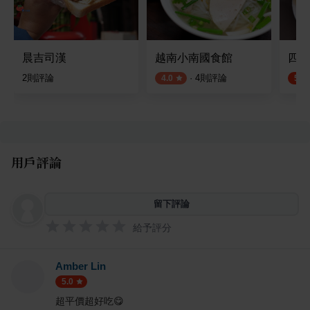
晨吉司漢
越南小南國食館
四維
2
則評論
·
4
則評論
4.0
5.0
用戶評論
留下評論
給予評分
Amber Lin
5.0
超平價超好吃😋