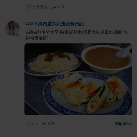
表示讚賞
分享
NANA媽四處趴趴走美食日記
成德街無名素食早餐(銅板美食)還是老味道最好(四維市
場/粉漿蛋餅)
+
5
分享
開啟食記
›