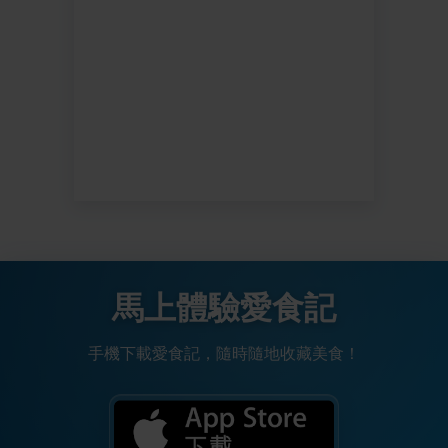
馬上體驗愛食記
手機下載愛食記，隨時隨地收藏美食！