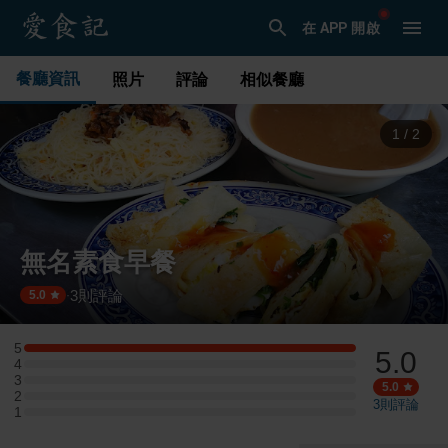
在 APP 開啟
餐廳資訊
照片
評論
相似餐廳
1
/
2
無名素食早餐
3
則評論
·
5.0
5
5.0
5 星：1 則評論
4
4 星：0 則評論
3
3 星：0 則評論
5.0
2
2 星：0 則評論
3
則評論
1
1 星：0 則評論