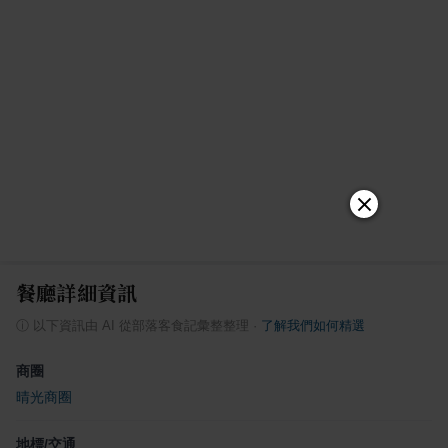
餐廳詳細資訊
ⓘ
以下資訊由 AI 從部落客食記彙整整理
·
了解我們如何精選
商圈
晴光商圈
地標/交通