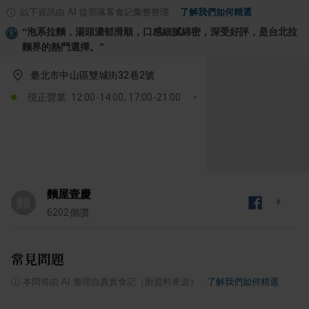
以下資訊由 AI 從部落客食記彙整整理
·
了解我們如何精選
“
泡系拉麵，湯頭濃郁滑順，口感細膩綿密，深受好評，是台北拉
麵界的熱門選擇。
”
臺北市中山區雙城街32巷2號
現正營業: 12:00-14:00, 17:00-21:00
麵屋壹慶
麵
6202
個讚
常見問題
ⓘ
本問答由 AI 整理自真實食記（附資料來源）
·
了解我們如何精選