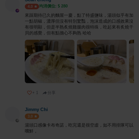
均消價位: $
280
4.0
來踩期待已久的麵屋一慶，點了特盛鹽味，湯頭似乎有加
一點胡椒，濃厚但沒有特別驚豔，泡沫造成的口感效果沒
有很明顯，但是半熟炙燒雞腿肉很特殊，吃起來有炙燒干
貝的感覺，但有點擔心不夠熟 哈哈
+
1
分享
Jimmy Chi
3.0
湯頭口感像卡布奇諾，吃完還是很空虛，如不用排隊可以
嚐鮮，