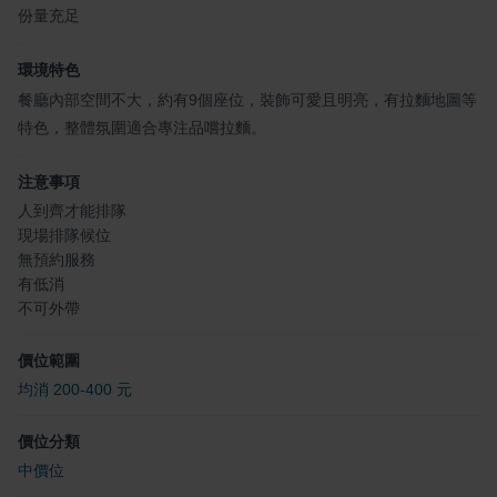
份量充足
環境特色
餐廳內部空間不大，約有9個座位，裝飾可愛且明亮，有拉麵地圖等
特色，整體氛圍適合專注品嚐拉麵。
注意事項
人到齊才能排隊
現場排隊候位
無預約服務
有低消
不可外帶
價位範圍
均消 200-400 元
價位分類
中價位