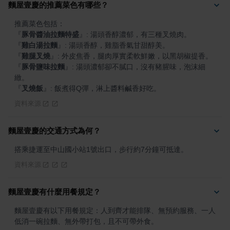
麵屋壹慶的推薦菜色有哪些？
『
豚骨醬油拉麵特盛
』
『
雞白湯拉麵
』
『
雞腿叉燒
』
『
豚骨鹽味拉麵
』
: 湯頭濃郁卻不膩口，沒有豬腥味，泡沫細
『
叉燒飯
』
: 飯煮得Q彈，淋上醬料鹹香好吃。
資料來源
麵屋壹慶的交通方式為何？
搭乘捷運至中山國小站1號出口，步行約7分鐘可抵達。
資料來源
麵屋壹慶有什麼用餐規定？
麵屋壹慶有以下用餐規定：人到齊才能排隊、無預約服務、一人
低消一碗拉麵、無外帶打包，且不可帶外食。