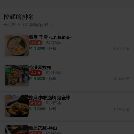
拉麵的排名
›
台北市
中山區
拉麵
的排名
麺屋 千雲 -Chikumo-
（
41
則評論）
4.0
均消 $
300
・
拉麵
1.77公里
特濃屋拉麵
（
91
則評論）
4.4
均消 $
320
・
拉麵
984公尺
辣麻味噌拉麵 鬼金棒
（
91
則評論）
4.1
均消 $
300
・
拉麵
1.89公里
麵屋武藏-神山
（
69
則評論）
4.3