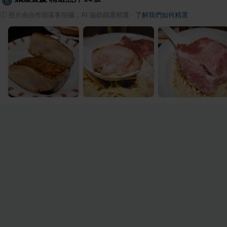
ⓘ
照片由合作部落客拍攝，AI 協助篩選精選
·
了解我們如何精選