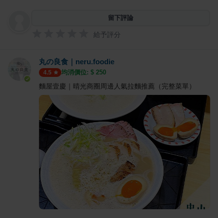
留下評論
給予評分
丸の良食｜neru.foodie
均消價位: $
250
4.5
麵屋壹慶｜晴光商圈周邊人氣拉麵推薦（完整菜單）