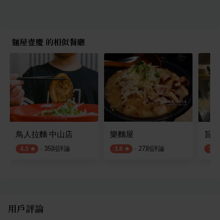
麵屋壹慶 的相似餐廳
鳥人拉麵 中山店
樂麵屋
旨燕
·
35
則評論
·
27
則評論
4.3
3.8
3.9
用戶評論