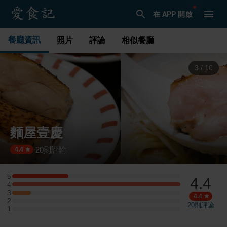
在 APP 開啟
餐廳資訊
照片
評論
相似餐廳
3
/
10
麵屋壹慶
20
則評論
·
4.4
5
4.4
5 星：3 則評論
4
4 星：9 則評論
3
3 星：1 則評論
4.4
2
2 星：0 則評論
20
則評論
1
1 星：0 則評論