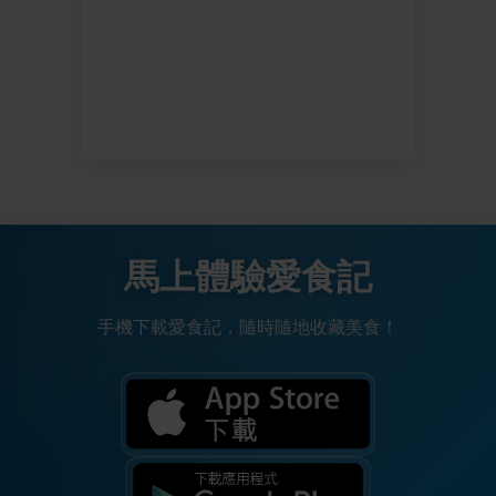
馬上體驗愛食記
手機下載愛食記，隨時隨地收藏美食！