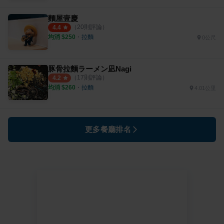
麵屋壹慶
（
20
則評論）
4.4
均消 $
250
・
拉麵
0公尺
豚骨拉麵ラーメン凪Nagi
（
17
則評論）
4.2
均消 $
260
・
拉麵
4.01公里
更多餐廳排名