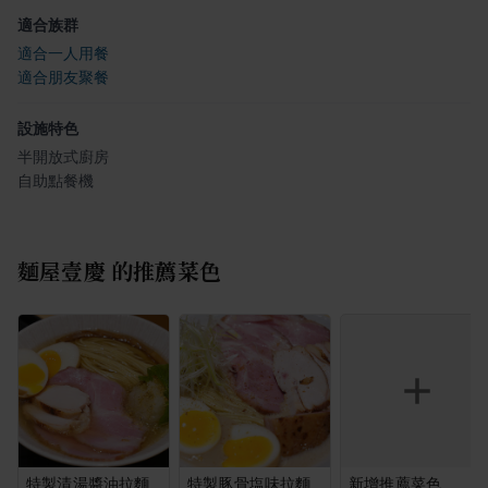
適合族群
適合一人用餐
適合朋友聚餐
設施特色
半開放式廚房
自助點餐機
麵屋壹慶
的推薦菜色
特製清湯醬油拉麵
特製豚骨塩味拉麵
新增推薦菜色