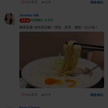
表示讚賞
分享
開啟食記
›
Jessica talk
均消價位: $
250
4.5
麵屋壹慶-泡泡系拉麵！環境、菜單、餐點一次介紹！
表示讚賞
分享
開啟食記
›
Sean Cheng