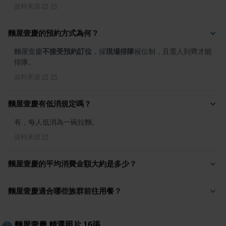
資料來源
麵屋壹慶的預約方式為何？
麵屋壹慶
不接受預約訂位
，採
現場排隊
候位制，且需人到齊才能
排隊。
資料來源
麵屋壹慶有低消規定嗎？
有，每人低消為一碗拉麵。
資料來源
麵屋壹慶的平均消費金額大約是多少？
麵屋壹慶適合哪些族群前往用餐？
麵屋壹慶
精選照片
16
張