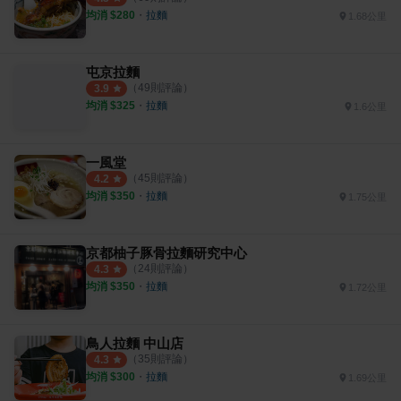
均消 $
280
・
拉麵
1.68公里
屯京拉麵
（
49
則評論）
3.9
均消 $
325
・
拉麵
1.6公里
一風堂
（
45
則評論）
4.2
均消 $
350
・
拉麵
1.75公里
京都柚子豚骨拉麵研究中心
（
24
則評論）
4.3
均消 $
350
・
拉麵
1.72公里
鳥人拉麵 中山店
（
35
則評論）
4.3
均消 $
300
・
拉麵
1.69公里