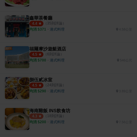
鑫華茶餐廳
（
35
則評論）
4.4
均消 $
371
・
港式料理
4.58公里
福爾摩沙遊艇酒店
（
6
則評論）
4.5
均消 $
700
・
港式料理
546公尺
捌伍貳冰室
（
24
則評論）
4.5
均消 $
290
・
港式料理
3.89公里
海南雞飯 INS飲食坊
（
18
則評論）
4.3
均消 $
200
・
港式料理
7.56公里