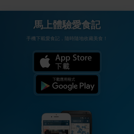
馬上體驗愛食記
手機下載愛食記，隨時隨地收藏美食！