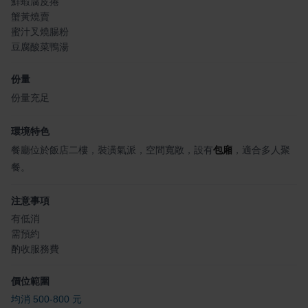
鮮蝦腐皮捲
蟹黃燒賣
蜜汁叉燒腸粉
豆腐酸菜鴨湯
份量
份量充足
環境特色
餐廳位於飯店二樓，裝潢氣派，空間寬敞，設有
包廂
，適合多人聚
餐。
注意事項
有低消
需預約
酌收服務費
價位範圍
均消 500-800 元