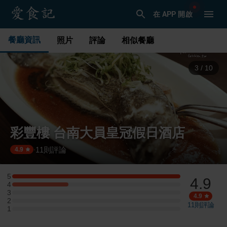
在 APP 開啟
餐廳資訊
照片
評論
相似餐廳
4
/
10
彩豐樓 台南大員皇冠假日酒店
11
則評論
·
4.9
5
4.9
5 星：3 則評論
4
4 星：1 則評論
3
3 星：0 則評論
4.9
2
2 星：0 則評論
11
則評論
1
1 星：0 則評論