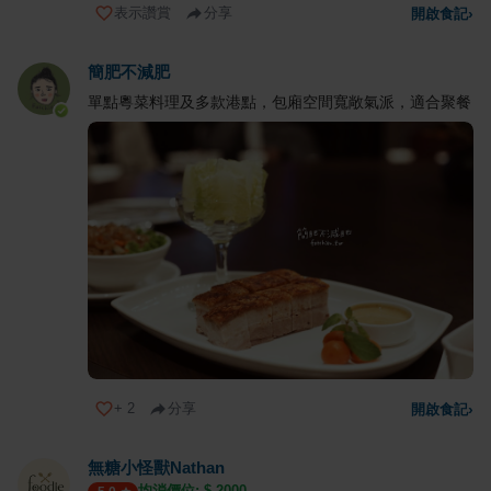
表示讚賞
分享
開啟食記
›
簡肥不減肥
單點粵菜料理及多款港點，包廂空間寬敞氣派，適合聚餐
+
2
分享
開啟食記
›
無糖小怪獸Nathan
均消價位: $
2000