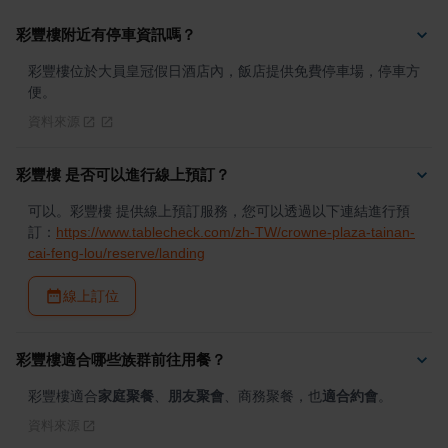
彩豐樓附近有停車資訊嗎？
彩豐樓位於大員皇冠假日酒店內，飯店提供免費停車場，停車方
便。
資料來源
彩豐樓 是否可以進行線上預訂？
可以。彩豐樓 提供線上預訂服務，您可以透過以下連結進行預
訂：
https://www.tablecheck.com/zh-TW/crowne-plaza-tainan-
cai-feng-lou/reserve/landing
線上訂位
彩豐樓適合哪些族群前往用餐？
彩豐樓適合
家庭聚餐
、
朋友聚會
、商務聚餐，也
適合約會
。
資料來源