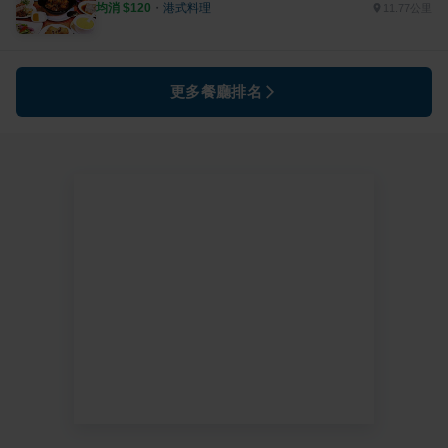
均消 $
120
・
港式料理
11.77公里
更多餐廳排名