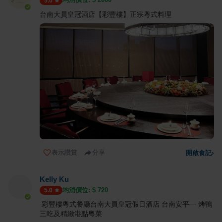
5.0
台南大員皇冠酒店【彩豐樓】正宗粵式料理
表示讚賞
分享
開啟食記
›
Kelly Ku
均消價位: $
720
5.0
彩豐樓粵式餐廳台南大員皇冠假日酒店 台南安平— 烤鴨
三吃及精緻港點粵菜