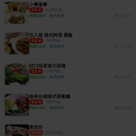
小餐港事
（
11
則評論）
4.5
均消 $
200
・
港式料理
5.18公里
五八巷 港式料理 褒飯
（
9
則評論）
4.8
均消 $
358
・
港式料理
7.61公里
好口味香港大排檔
（
5
則評論）
5.0
均消 $
200
・
港式料理
6.03公里
叁仰台南港式茶餐廳
（
5
則評論）
5.0
均消 $
300
・
港式料理
4.56公里
東悅坊
（
12
則評論）
3.5