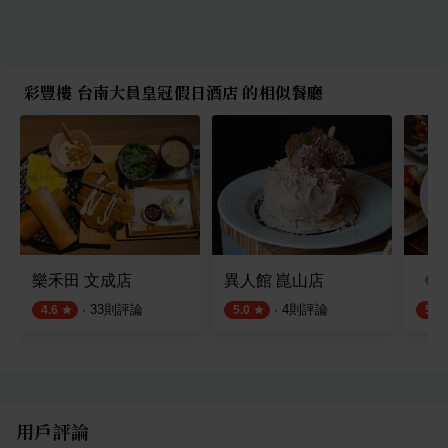
彩豐樓 台南大員皇冠假日酒店 的相似餐廳
樂禾田 文成店
異人館 崑山店
《富
·
33
則評論
·
4
則評論
4.6
5.0
5.0
用戶評論