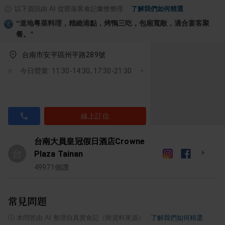
以下資訊由 AI 從部落客食記彙整整理
·
了解我們如何精選
“
道地粵菜料理，精緻港點，烤鴨三吃，包廂寬敞，適合宴客聚
餐。
”
台南市安平區州平路289號
今日營業: 11:30-14:30, 17:30-21:30
線上訂位
台南大員皇冠假日酒店Crowne
台
Plaza Tainan
49971
個讚
常見問題
ⓘ
本問答由 AI 整理自真實食記（附資料來源）
·
了解我們如何精選