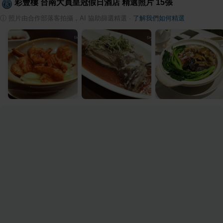
彩豐樓 台南大員皇冠假日酒店
精選照片
15
張
ⓘ
照片由合作部落客拍攝，AI 協助篩選精選
·
了解我們如何精選