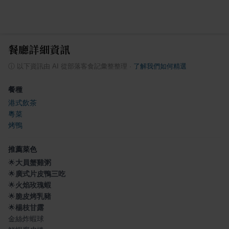
餐廳詳細資訊
ⓘ
以下資訊由 AI 從部落客食記彙整整理
·
了解我們如何精選
餐種
港式飲茶
粵菜
烤鴨
推薦菜色
🌟
大員蟹雞粥
🌟
廣式片皮鴨三吃
🌟
火焰玫瑰蝦
🌟
脆皮烤乳豬
🌟
楊枝甘露
金絲炸蝦球