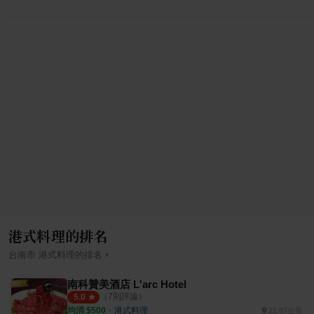
港式料理的排名
›
台南市
港式料理
的排名
南科贊美酒店 L'arc Hotel
（
7
則評論）
5.0
均消 $
500
・
港式料理
21.87公里