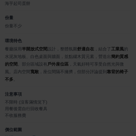
海芋起司蛋餅
份量
份量不少
環境特色
餐廳採用
半開放式空間
設計，整體氛圍
舒適自在
，結合了
工業風
的
水泥灰地板、白色桌面與牆面，並點綴木質元素，營造出
簡約質感
的空間
。部分區域設有
戶外座位區
，天氣好時可享受自然光與微
風。店內空間
寬敞
，座位間隔不擁擠，但部分評論提到
靠背的椅子
不多
。
注意事項
不限時 (沒客滿情況下)
用餐後需自行回收餐具
不收服務費
價位範圍