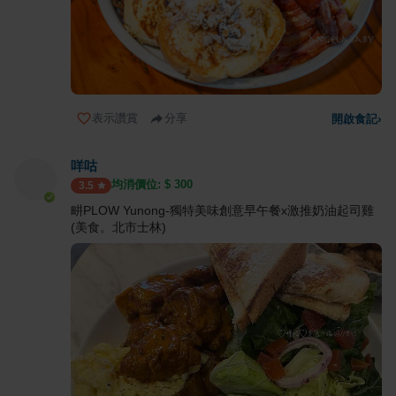
表示讚賞
分享
開啟食記
›
咩咕
均消價位: $
300
3.5
畊PLOW Yunong-獨特美味創意早午餐x激推奶油起司雞
(美食。北市士林)