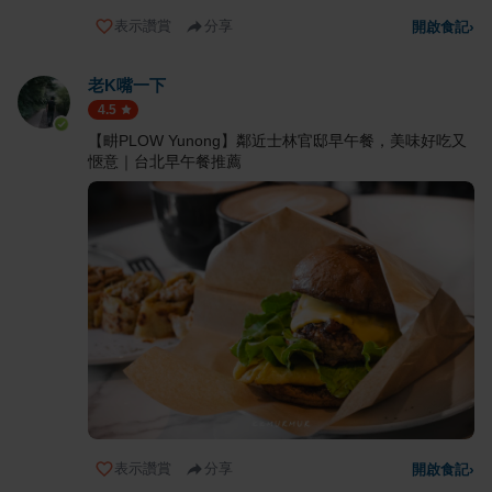
表示讚賞
分享
開啟食記
›
老K嘴一下
4.5
【畊PLOW Yunong】鄰近士林官邸早午餐，美味好吃又
愜意｜台北早午餐推薦
表示讚賞
分享
開啟食記
›