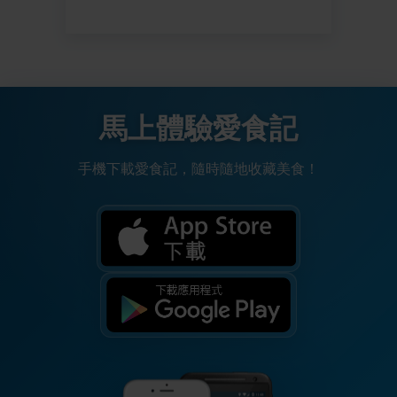
馬上體驗愛食記
手機下載愛食記，隨時隨地收藏美食！