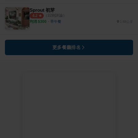
Sprout 初芽
（
32
則評論）
4.2
均消 $
300
・
早午餐
1.88公里
更多餐廳排名