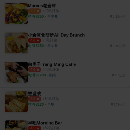
Marcus老倉庫
（
40
則評論）
3.2
均消 $
350
・
早午餐
1.12公里
小倉庫食研所All Day Brunch
（
9
則評論）
4.6
均消 $
250
・
早午餐
1.15公里
白房子 Yang Ｍing Caf’e
（
46
則評論）
4.0
均消 $
1200
・
咖啡
4.7公里
豐盛號
（
84
則評論）
3.9
均消 $
120
・
早餐
743公尺
早吧Morning Bar
（
62
則評論）
4.5