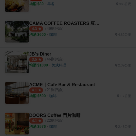
均消 $
80
・
早餐
985公尺
CAMA COFFEE ROASTERS 豆留森林
（
46
則評論）
4.3
均消 $
600
・
咖啡
4.62公里
JB's Diner
（
46
則評論）
3.5
均消 $
1000
・
美式料理
2.39公里
ACME｜Cafe Bar & Restaurant
（
21
則評論）
4.1
均消 $
500
・
咖啡
1.7公里
DOORS Coffee 門片咖啡
（
22
則評論）
4.1
均消 $
576
・
咖啡
2.48公里