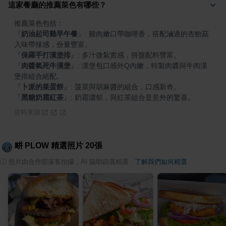
這家餐廳的推薦菜色有哪些？
『
奶油起司雞早午餐
』
: 雞肉嫩口帶咖哩香，搭配滷過的杏鮑菇
『
保羅手打漢堡排
』
『
肉醬氣死牛漢堡
』
: 漢堡包口感外Q內嫩，特製肉醬與牛肉漢
『
卜派的菜蛋餅
』
『
黑糖奶霜紅茶
』
: 奶霜濃郁，與紅茶組合是意外的驚喜。
資料來源
畊 PLOW
精選照片
20
張
ⓘ
照片由合作部落客拍攝，AI 協助篩選精選
·
了解我們如何精選