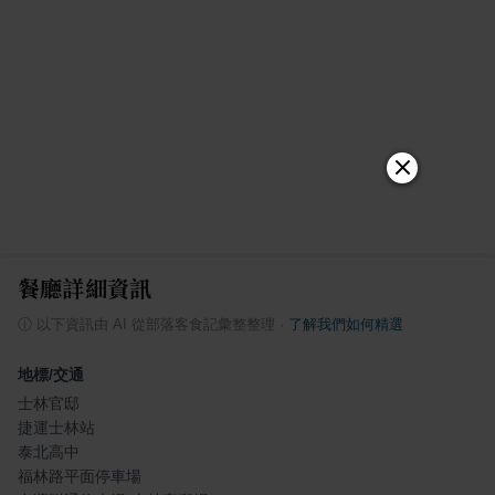
餐廳詳細資訊
ⓘ
以下資訊由 AI 從部落客食記彙整整理
·
了解我們如何精選
地標/交通
士林官邸
捷運士林站
泰北高中
福林路平面停車場