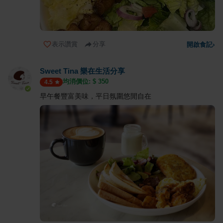
表示讚賞
分享
開啟食記
›
Sweet Tina 樂在生活分享
均消價位: $
350
4.5
早午餐豐富美味，平日氛圍悠閒自在