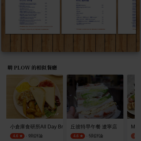
畊 PLOW 的相似餐廳
小倉庫食研所All Day Brunch
丘彼特早午餐 遼寧店
Mi
·
9
則評論
·
5
則評論
4.6
4.6
4.3