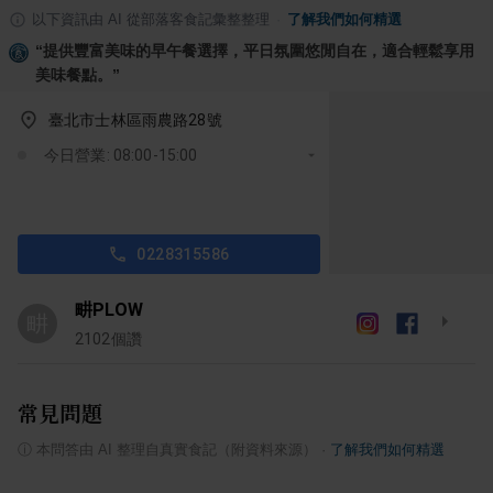
以下資訊由 AI 從部落客食記彙整整理
·
了解我們如何精選
“
提供豐富美味的早午餐選擇，平日氛圍悠閒自在，適合輕鬆享用
美味餐點。
”
臺北市士林區雨農路28號
今日營業: 08:00-15:00
0228315586
畊PLOW
畊
2102
個讚
常見問題
ⓘ
本問答由 AI 整理自真實食記（附資料來源）
·
了解我們如何精選