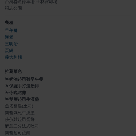
台灣聯通停車場-士林官邸場
福志公園
餐種
早午餐
漢堡
三明治
蛋餅
義大利麵
推薦菜色
🌟
奶油起司雞早午餐
🌟
保羅手打漢堡排
🌟
今晚吃雞
🌟
雙層起司牛漢堡
魚塔相遇(土司)
肉醬氣死牛漢堡
莎莎雞起司蛋餅
醉意三分法式吐司
肉醬起司蛋餅