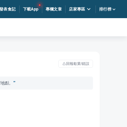
發表食記
下載App
專欄文章
店家專區
排行榜
回報歇業/錯誤
想地點。