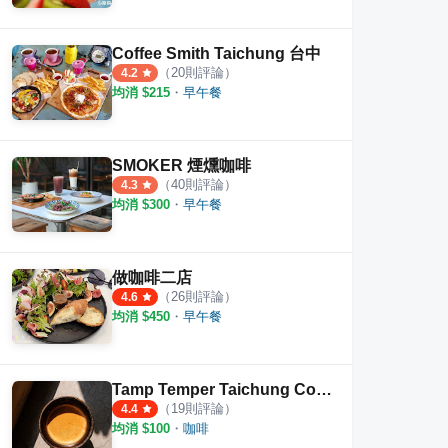
Coffee Smith Taichung 台中
（
20
則評論）
4.2
均消 $
215
・
早午餐
SMOKER 煙燻咖啡
（
40
則評論）
4.3
均消 $
300
・
早午餐
做咖啡二店
（
26
則評論）
4.6
均消 $
450
・
早午餐
Tamp Temper Taichung Coffee
（
19
則評論）
4.4
均消 $
100
・
咖啡