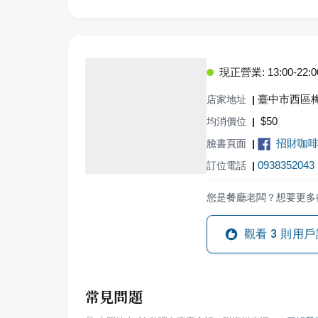
現正營業: 13:00-22:0
臺中市西區梅
店家地址
|
$
50
均消價位
|
招財咖
臉書頁面
|
0938352043
訂位電話
|
您是餐廳老闆？想要更多
觀看
3
則用戶
常見問題