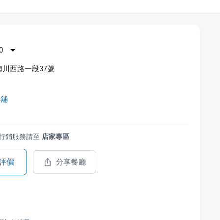
0
川西路一段37號
啡舖
行銷服務請至
店家專區
評價
分享餐廳