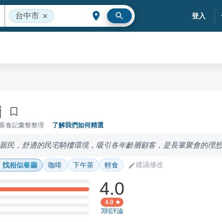
台中市
登入
舖
落客食記彙整整理
·
了解我們如何精選
親民，舒適的民宅騎樓環境，吸引各年齡層顧客，是長輩聚會的理
建議修改
找相似餐廳
咖啡
下午茶
輕食
4.0
4.0
3
則評論