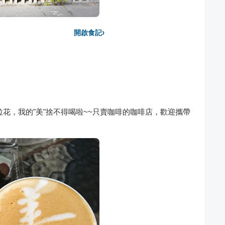
›
開啟食記
拉花，我的"美"捨不得喝啦~~只賣咖啡的咖啡店，歡迎攜帶