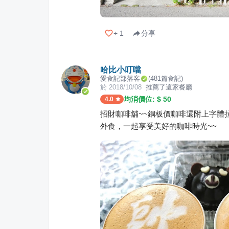
+
1
分享
哈比小叮噹
愛食記部落客
(
481
篇食記)
於
2018/10/08
推薦了這家餐廳
均消價位: $
50
4.0
招財咖啡舖~~銅板價咖啡還附上字體
外食，一起享受美好的咖啡時光~~