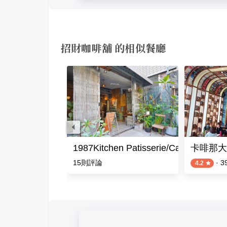
招財咖啡舖 的相似餐廳
rry
1987Kitchen Patisserie/Cafe
卡啡那大
15
則評論
·
3
4.2