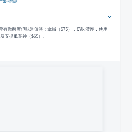
們如何精選
帶有微酸度但味道偏淡；拿鐵（$75），奶味濃厚，使用
以及安提瓜花神（$65）。