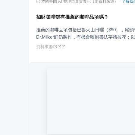
ⓘ
本問答由 AI 整理自真實食記（附資料來源）
·
了解我
招財咖啡舖有推薦的咖啡品項嗎？
推薦的咖啡品項包括巴魯火山日曬（$90），尾韻
Dr.Milker鮮奶製作，有機會喝到書法字體拉花；
資料來源