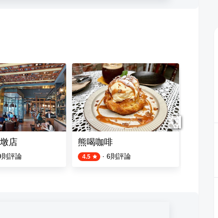
墩店
熊喝咖啡
如常。
9
則評論
·
6
則評論
4.5
5.0