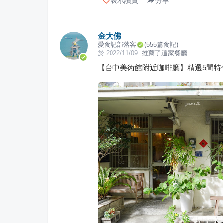
表示讚賞
分享
金大佛
愛食記部落客
(
555
篇食記)
於
2022/11/09
推薦了這家餐廳
【台中美術館附近咖啡廳】精選5間特