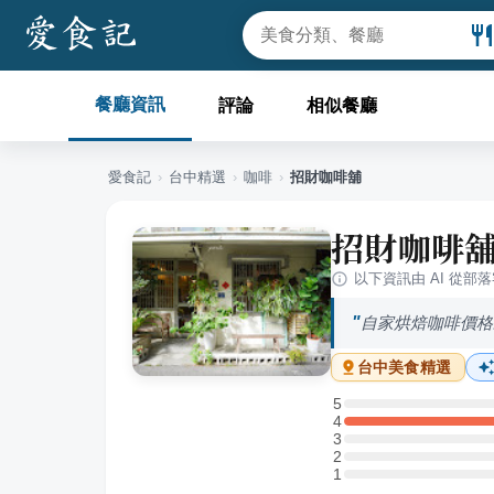
餐廳資訊
評論
相似餐廳
愛食記
›
台中
精選
›
咖啡
›
招財咖啡舖
招財咖啡
以下資訊由 AI 從部
自家烘焙咖啡價格
台中
美食精選
5
5 星：0 則評論
4
4 星：1 則評論
3
3 星：0 則評論
2
2 星：0 則評論
1
1 星：0 則評論