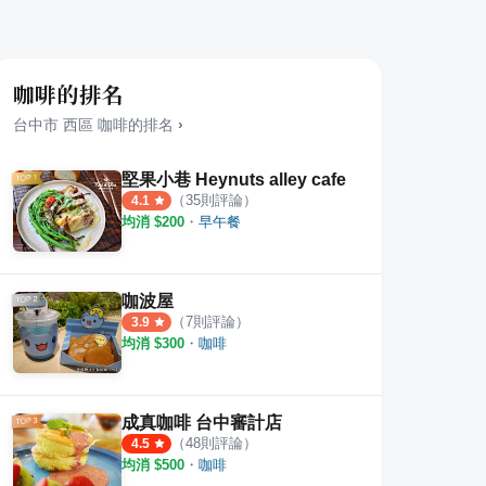
咖啡的排名
台中市
西區
咖啡
的排名
›
堅果小巷 Heynuts alley cafe
（
35
則評論）
4.1
均消 $
200
・
早午餐
咖波屋
所在
民生咖啡 People & Life.Cafe
中菲
（
7
則評論）
3.9
均消 $
300
・
咖啡
·
7
則評論
·
12
則評論
4.7
5.0
成真咖啡 台中審計店
（
48
則評論）
4.5
均消 $
500
・
咖啡