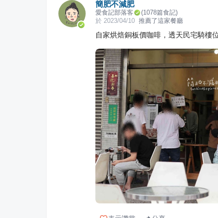
簡肥不減肥
愛食記部落客
(
1078
篇食記)
於
2023/04/10
推薦了這家餐廳
自家烘焙銅板價咖啡，透天民宅騎樓