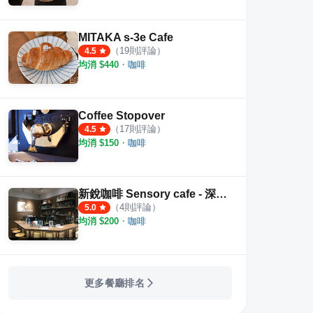
MITAKA s-3e Cafe
（
19
則評論）
4.5
均消 $
440
・
咖啡
Coffee Stopover
（
17
則評論）
4.5
均消 $
150
・
咖啡
新銳咖啡 Sensory cafe - 深夜咖啡 第一品牌
（
4
則評論）
5.0
均消 $
200
・
咖啡
更多餐廳排名