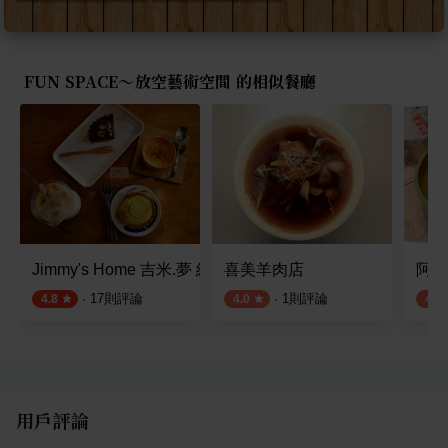
FUN SPACE～放空藝術空間 的相似餐廳
Jimmy's Home 吉米.夢 綠食咖啡館
喜美羊肉店
阿婆
·
17
則評論
·
1
則評論
4.8
4.0
4.0
用戶評論