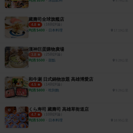
均消 $
200
・
冰品飲料
9.76公里
藏壽司全球旗艦店
（
16
則評論）
4.8
均消 $
400
・
日本料理
17.19公里
漢神巨蛋購物廣場
（
25
則評論）
3.8
均消 $
500
・
甜點
9.28公里
和牛涮 日式鍋物放題 高雄博愛店
（
14
則評論）
4.5
均消 $
800
・
吃到飽
9.26公里
くら寿司 藏壽司 高雄草衙道店
（
10
則評論）
4.7
均消 $
300
・
日本料理
18.95公里