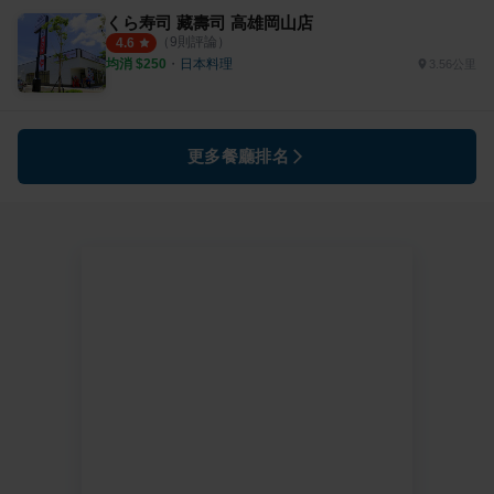
くら寿司 藏壽司 高雄岡山店
（
9
則評論）
4.6
均消 $
250
・
日本料理
3.56公里
更多餐廳排名