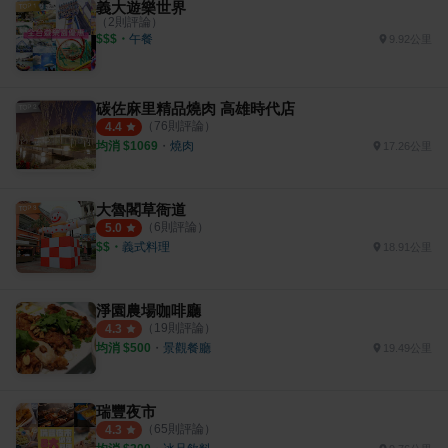
義大遊樂世界
（
2
則評論）
$$$
・
午餐
9.92公里
碳佐麻里精品燒肉 高雄時代店
（
76
則評論）
4.4
均消 $
1069
・
燒肉
17.26公里
大魯閣草衙道
（
6
則評論）
5.0
$$
・
義式料理
18.91公里
淨園農場咖啡廳
（
19
則評論）
4.3
均消 $
500
・
景觀餐廳
19.49公里
瑞豐夜市
（
65
則評論）
4.3