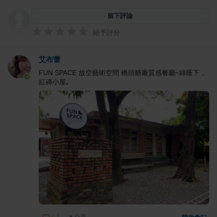
留下評論
給予評分
艾布蕾
FUN SPACE 放空藝術空間 橋頭糖廠質感餐廳~綠蔭下，
紅磚小屋｡