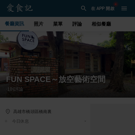
在 APP 開啟
餐廳資訊
照片
菜單
評論
相似餐廳
FUN SPACE～放空藝術空間
1
則評論
·
高雄市橋頭區橋南裏
今日休息