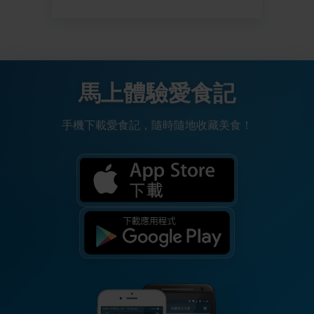
馬上體驗愛食記
手機下載愛食記，隨時隨地收藏美食！