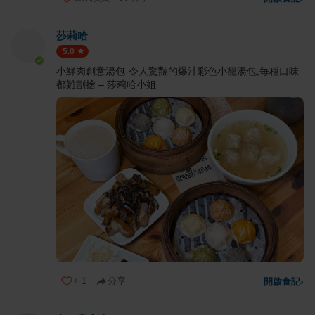
莎莉哈
5.0
小鮮肉創意湯包-令人驚豔的爆汁彩色小籠湯包,每種口味
都難割捨 – 莎莉哈小姐
+
1
分享
開啟食記
›