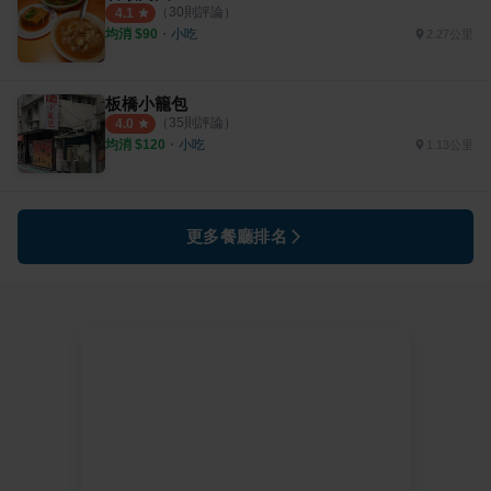
（
30
則評論）
4.1
均消 $
90
・
小吃
2.27公里
板橋小籠包
（
35
則評論）
4.0
均消 $
120
・
小吃
1.13公里
更多餐廳排名