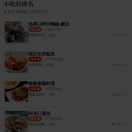
小吃的排名
›
新北市
板橋區
小吃
的排名
油庫口蚵仔麵線 總店
（
72
則評論）
4.1
均消 $
150
・
小吃
778公尺
高記生炒魷魚
（
151
則評論）
4.4
均消 $
90
・
小吃
590公尺
泰樂泰國料理
（
45
則評論）
4.6
均消 $
240
・
小吃
742公尺
56巷口湯包
（
37
則評論）
4.2
均消 $
200
・
小吃
1.56公里