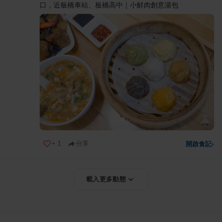
口，近板橋車站、板橋高中｜小鮮肉創意湯包
+
1
分享
開啟食記
›
載入更多動態