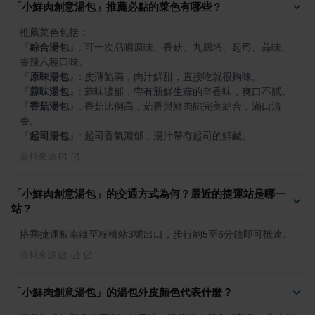
「小鮮肉創意湯包」推薦必點的菜色有哪些？
『
綜合湯包
』
: 可一次品嚐原味、香菇、九層塔、起司、蒜味、
『
原味湯包
』
『
蒜味湯包
』
『
香菇湯包
』
: 香菇比例高，菇香與鮮肉餡完美結合，滿口清
『
起司湯包
』
: 起司香氣濃郁，湯汁帶有起司的鮮鹹。
資料來源
「小鮮肉創意湯包」的交通方式為何？最近的捷運站是哪一
站？
搭乘捷運板南線至板橋站3號出口，步行約5至6分鐘即可抵達。
資料來源
「小鮮肉創意湯包」的湯包外皮顏色代表什麼？