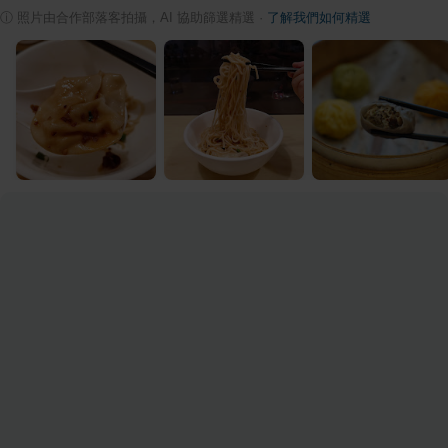
ⓘ
照片由合作部落客拍攝，AI 協助篩選精選
·
了解我們如何精選