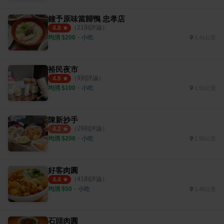
鐘予原味當歸鴨 忠孝店
（
21
則評論）
4.8
均消 $
200
・
小吃
1.41公里
裕民夜市
（
9
則評論）
4.8
均消 $
100
・
小吃
1.51公里
陳新抄手
（
29
則評論）
4.2
均消 $
200
・
小吃
1.55公里
好客肉圓
（
41
則評論）
4.4
均消 $
50
・
小吃
1.46公里
石頭肉圓