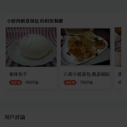
小鮮肉創意湯包 的相似餐廳
食味包子
八廚小籠湯包.脆皮鍋貼
蒸美
·
6
則評論
·
7
則評論
4
則
4.2
4.0
用戶評論