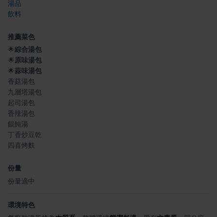
湯品
飲料
推薦菜色
🌟
綜合湯包
🌟
原味湯包
🌟
蒜味湯包
香菇湯包
九層塔湯包
起司湯包
香辣湯包
餛飩湯
丁香炒豆乾
四喜烤麩
份量
份量適中
環境特色