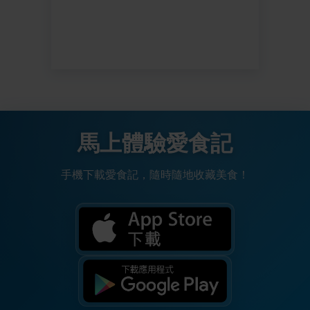
馬上體驗愛食記
手機下載愛食記，隨時隨地收藏美食！