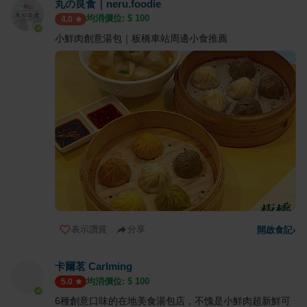
丸の良食｜neru.foodie
均消價位: $
100
4.0
小鮮肉創意湯包｜板橋車站周邊小食推薦
表示讚賞
分享
開啟食記
›
卡爾茗 Carlming
均消價位: $
100
5.0
6種創意口味的在地美食湯包店，不愧是小鮮肉超新鮮可