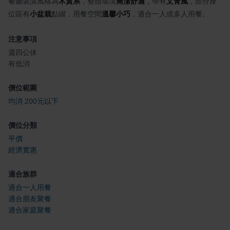
餐廳裝潢風格為
木質系
，整體環境
簡潔舒適
，帶有
文青風
，部分座
位區有
小盆栽
點綴，用餐空間
溫馨小巧
，適合一人或多人用餐。
注意事項
週四公休
有低消
價位範圍
均消 200元以下
價位分類
平價
經濟實惠
適合族群
適合一人用餐
適合朋友聚餐
適合家庭聚餐