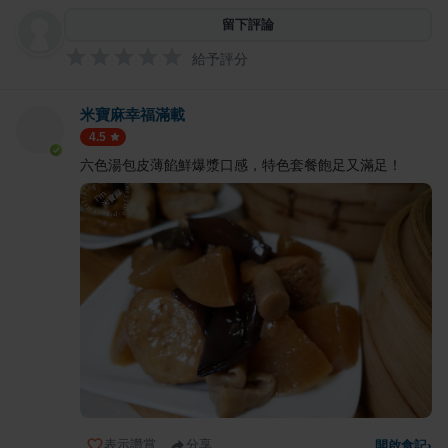
留下評論
給予評分
米寶麻幸福滿載
4.5
六色湯包皮薄餡鮮爆漿口感，特色套餐飽足又滿足！
表示讚賞
分享
開啟食記
›