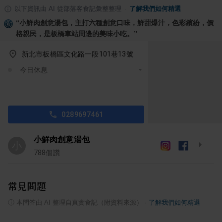
以下資訊由 AI 從部落客食記彙整整理
·
了解我們如何精選
“
小鮮肉創意湯包，主打六種創意口味，鮮甜爆汁，色彩繽紛，價
格親民，是板橋車站周邊的美味小吃。
”
新北市板橋區文化路一段101巷13號
今日休息
0289697461
小鮮肉創意湯包
小
788
個讚
常見問題
ⓘ
本問答由 AI 整理自真實食記（附資料來源）
·
了解我們如何精選