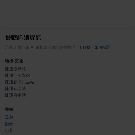
餐廳詳細資訊
ⓘ
以下資訊由 AI 從部落客食記彙整整理
·
了解我們如何精選
地標/交通
捷運板橋站
捷運江子翠站
捷運新埔民生站
捷運新埔站
捷運府中站
餐種
湯包
麵食
小菜