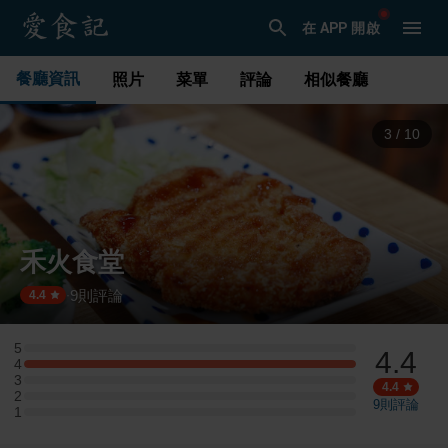
在 APP 開啟
餐廳資訊
照片
菜單
評論
相似餐廳
3
/
10
禾火食堂
9
則評論
·
4.4
5
4.4
5 星：0 則評論
4
4 星：4 則評論
3
3 星：0 則評論
4.4
2
2 星：0 則評論
9
則評論
1
1 星：0 則評論