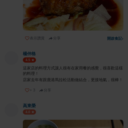
表示讚賞
分享
開啟食記
›
楊仲格
4.5
這家店的料理方式讓人很有在家用餐的感覺，很喜歡這樣
的料理！
店家去年有跟鹿港馬拉松活動做結合，更接地氣，很棒！
+
3
分享
高東榮
4.0