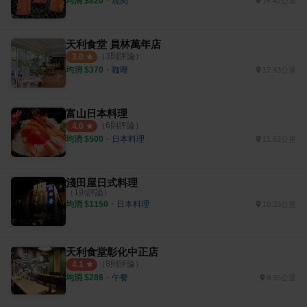
均消 $
820
・
燒肉
16.42公里
天利食堂 員林萬年店
（
3
則評論）
3.0
均消 $
370
・
咖哩
17.43公里
富山日本料理
（
6
則評論）
4.0
均消 $
500
・
日本料理
11.62公里
淺田屋日式料理
（
1
則評論）
均消 $
1150
・
日本料理
10.33公里
天利食堂彰化中正店
（
8
則評論）
4.1
均消 $
286
・
午餐
9.95公里