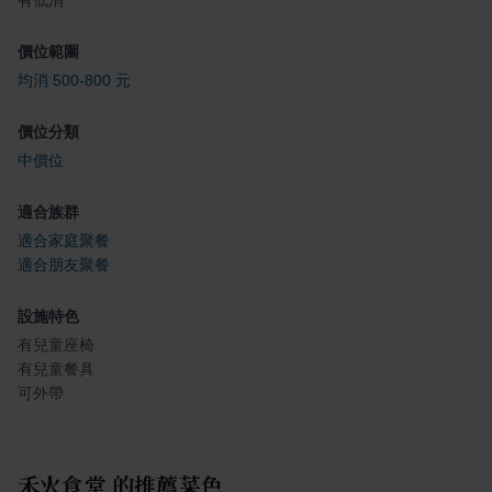
有低消
價位範圍
均消 500-800 元
價位分類
中價位
適合族群
適合家庭聚餐
適合朋友聚餐
設施特色
有兒童座椅
有兒童餐具
可外帶
禾火食堂
的推薦菜色