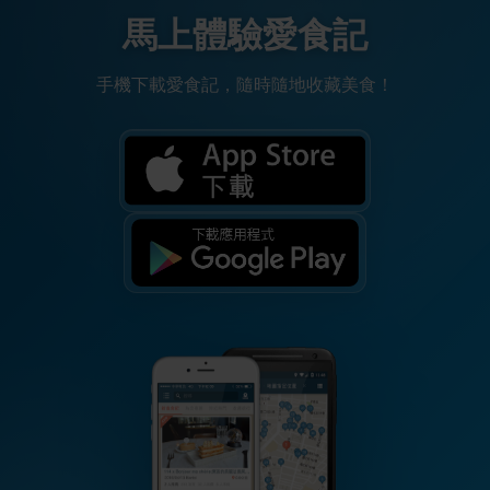
馬上體驗愛食記
手機下載愛食記，隨時隨地收藏美食！