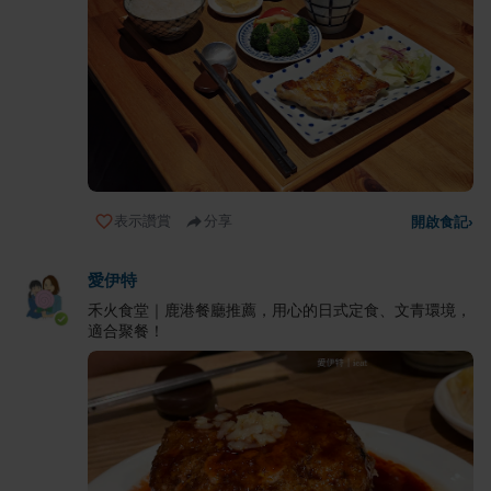
表示讚賞
分享
開啟食記
›
愛伊特
禾火食堂｜鹿港餐廳推薦，用心的日式定食、文青環境，
適合聚餐！