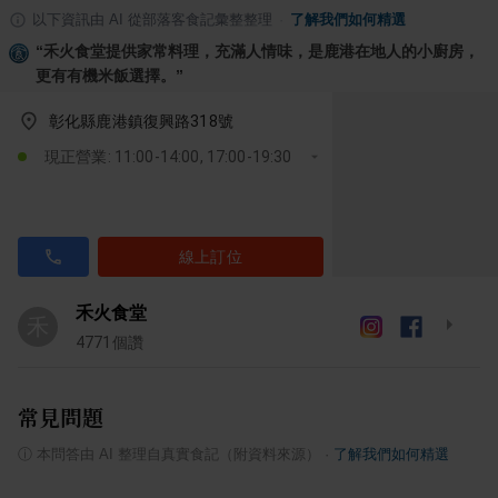
以下資訊由 AI 從部落客食記彙整整理
·
了解我們如何精選
“
禾火食堂提供家常料理，充滿人情味，是鹿港在地人的小廚房，
更有有機米飯選擇。
”
彰化縣鹿港鎮復興路318號
現正營業: 11:00-14:00, 17:00-19:30
線上訂位
禾火食堂
禾
4771
個讚
常見問題
ⓘ
本問答由 AI 整理自真實食記（附資料來源）
·
了解我們如何精選