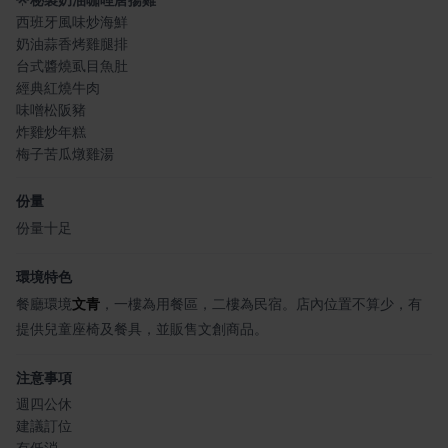
🌟
秘製奶油咖哩唐揚雞
西班牙風味炒海鮮
奶油蒜香烤雞腿排
台式醬燒虱目魚肚
經典紅燒牛肉
味噌松阪豬
炸雞炒年糕
梅子苦瓜燉雞湯
份量
份量十足
環境特色
餐廳環境
文青
，一樓為用餐區，二樓為民宿。店內位置不算少，有
提供兒童座椅及餐具，並販售文創商品。
注意事項
週四公休
建議訂位