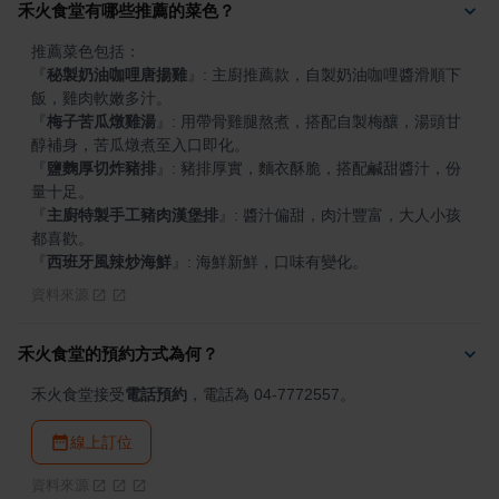
禾火食堂有哪些推薦的菜色？
『
秘製奶油咖哩唐揚雞
』
: 主廚推薦款，自製奶油咖哩醬滑順下
『
梅子苦瓜燉雞湯
』
: 用帶骨雞腿熬煮，搭配自製梅釀，湯頭甘
『
鹽麴厚切炸豬排
』
: 豬排厚實，麵衣酥脆，搭配鹹甜醬汁，份
『
主廚特製手工豬肉漢堡排
』
: 醬汁偏甜，肉汁豐富，大人小孩
『
西班牙風辣炒海鮮
』
: 海鮮新鮮，口味有變化。
資料來源
禾火食堂的預約方式為何？
禾火食堂接受
電話預約
，電話為 04-7772557。
線上訂位
資料來源