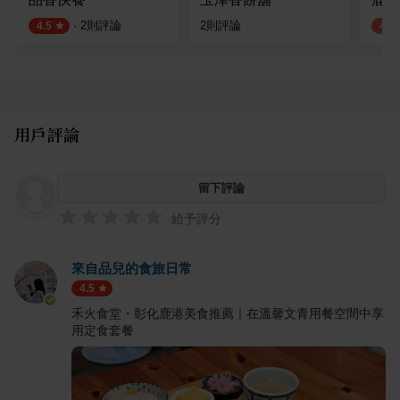
·
2
則評論
2
則評論
4.5
4.2
用戶評論
留下評論
給予評分
來自品兒的食旅日常
4.5
禾火食堂・彰化鹿港美食推薦｜在溫馨文青用餐空間中享
用定食套餐