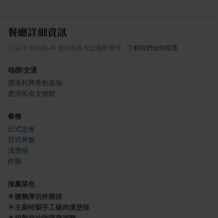
餐廳詳細資訊
ⓘ
以下資訊由 AI 從部落客食記彙整整理
·
了解我們如何精選
地標/交通
鹿港和興青創基地
鹿港民俗文物館
餐種
日式定食
日式丼飯
漢堡排
炸雞
推薦菜色
🌟
鹽麴厚切炸豬排
🌟
主廚特製手工豬肉漢堡排