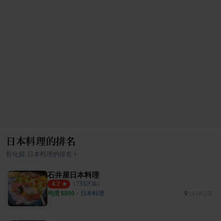
日本料理的排名
›
彰化縣
日本料理
的排名
石井屋日本料理
（
7
則評論）
4.7
均消 $
800
・
日本料理
11.06公里