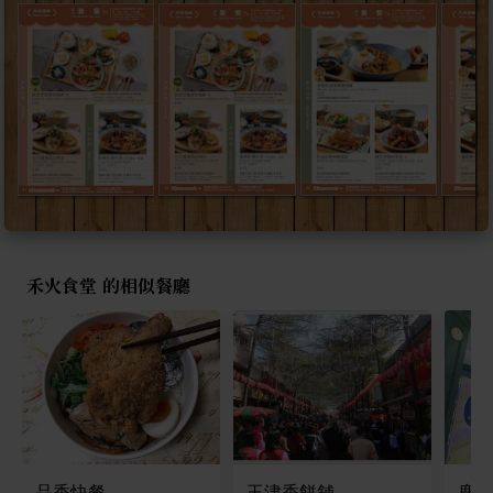
禾火食堂 的相似餐廳
品香快餐
玉津香餅舖
鹿壹