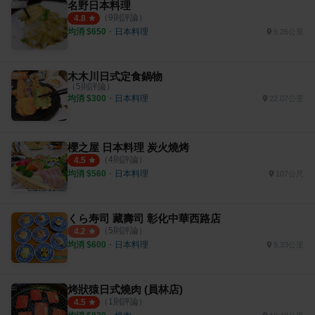
名野日本料理
（
9
則評論）
4.8
均消 $
650
・
日本料理
9.26公里
木木川日式定食鍋物
（
5
則評論）
均消 $
300
・
日本料理
22.07公里
櫻之屋 日本料理 炭火燒烤
（
4
則評論）
4.5
均消 $
560
・
日本料理
107公尺
くら寿司 藏壽司 彰化中華西路店
（
5
則評論）
4.2
均消 $
600
・
日本料理
9.33公里
烤狀猿日式燒肉 (員林店)
（
1
則評論）
4.5