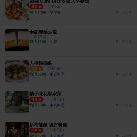
樹朵 Ours Bistro 西式小餐館
（
7
則評論）
5.0
均消 $
400
・
早午餐
1.43公里
全記專業炒飯
（
3
則評論）
均消 $
150
・
小吃
1.68公里
大楊梅鵝莊
（
3
則評論）
3.0
均消 $
700
・
中式料理
1.88公里
柚子花花客家菜
（
11
則評論）
4.8
均消 $
500
・
中式料理
3.74公里
新梅龍鎮 復古餐廳
（
12
則評論）
5.0
均消 $
200
・
中式料理
1.24公里