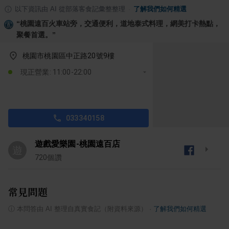
以下資訊由 AI 從部落客食記彙整整理
·
了解我們如何精選
“
桃園遠百火車站旁，交通便利，道地泰式料理，網美打卡熱點，
聚餐首選。
”
桃園市桃園區中正路20號9樓
現正營業: 11:00-22:00
033340158
遊戲愛樂園-桃園遠百店
遊
720
個讚
常見問題
ⓘ
本問答由 AI 整理自真實食記（附資料來源）
·
了解我們如何精選