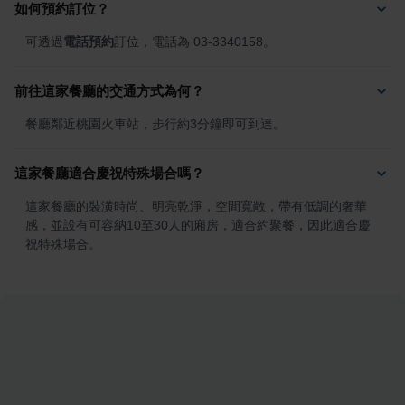
如何預約訂位？
可透過
電話預約
訂位，電話為 03-3340158。
前往這家餐廳的交通方式為何？
餐廳鄰近桃園火車站，步行約3分鐘即可到達。
這家餐廳適合慶祝特殊場合嗎？
這家餐廳的裝潢時尚、明亮乾淨，空間寬敞，帶有低調的奢華
感，並設有可容納10至30人的廂房，適合約聚餐，因此適合慶
祝特殊場合。