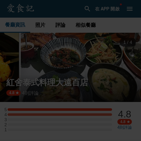
在 APP 開啟
餐廳資訊
照片
評論
相似餐廳
1
/
4
紅舍泰式料理大遠百店
4
則評論
·
4.8
5
4.8
5 星：1 則評論
4
4 星：1 則評論
3
3 星：0 則評論
4.8
2
2 星：0 則評論
4
則評論
1
1 星：0 則評論