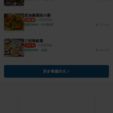
老油條風味小廚
（
28
則評論）
4.0
均消 $
600
・
中式料理
1.02公里
三街海鮮屋
（
14
則評論）
4.5
均消 $
300
・
合菜
3.38公里
更多餐廳排名