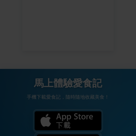
馬上體驗愛食記
手機下載愛食記，隨時隨地收藏美食！