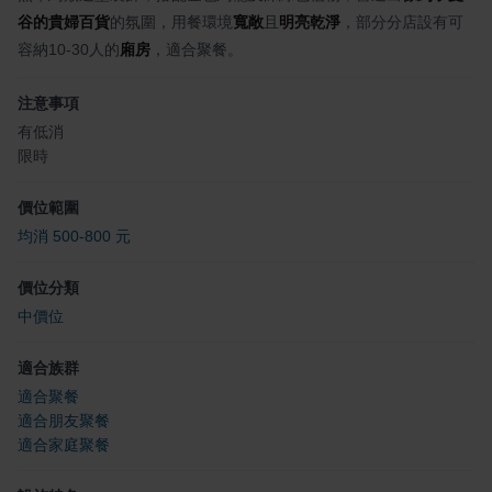
谷的貴婦百貨
的氛圍，用餐環境
寬敞
且
明亮乾淨
，部分分店設有可
容納10-30人的
廂房
，適合聚餐。
注意事項
有低消
限時
價位範圍
均消 500-800 元
價位分類
中價位
適合族群
適合聚餐
適合朋友聚餐
適合家庭聚餐