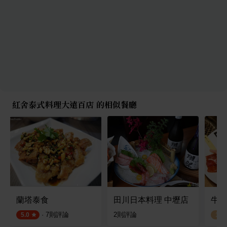
紅舍泰式料理大遠百店 的相似餐廳
蘭塔泰食
田川日本料理 中壢店
牛角
·
7
則評論
2
則評論
5.0
1.0