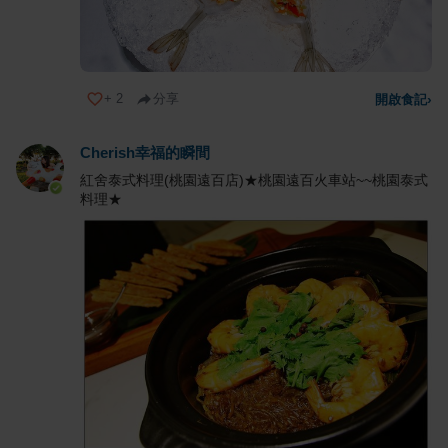
+
2
分享
開啟食記
›
Cherish幸福的瞬間
紅舍泰式料理(桃園遠百店)★桃園遠百火車站~~桃園泰式
料理★