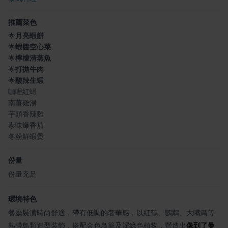
推薦菜色
🌟
月亮蝦餅
🌟
蝦醬空心菜
🌟
檸檬清蒸魚
🌟
打拋牛肉
🌟
酸辣生蝦
咖哩紅蟳
南薑雞湯
芋頭香辣雞
泰味爆香茄
冬粉鮮蝦煲
份量
份量充足
環境特色
餐廳裝潢時尚舒適，帶有低調的奢華感，以紅鶴、鸚鵡、大嘴鳥等
熱帶鳥類造型裝飾，搭配金色鳥籠及深綠色植物，營造出
像到了曼