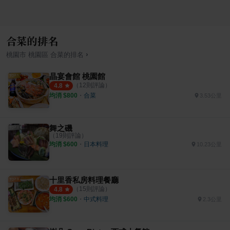
合菜的排名
›
桃園市
桃園區
合菜
的排名
晶宴會館 桃園館
（
12
則評論）
4.8
均消 $
800
・
合菜
3.53公里
舞之磯
（
19
則評論）
均消 $
600
・
日本料理
10.23公里
十里香私房料理餐廳
（
15
則評論）
4.8
均消 $
600
・
中式料理
2.3公里