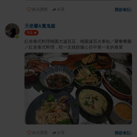
表示讚賞
分享
開啟食記
›
天使馨&魔鬼嫙
5.0
紅舍泰式料理桃園大遠百店．桃園遠百火車站／聚餐餐廳
／紅舍泰式料理，吃一次就折服心目中第一名的泰菜
表示讚賞
分享
開啟食記
›