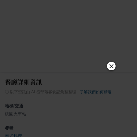
餐廳詳細資訊
ⓘ
以下資訊由 AI 從部落客食記彙整整理
·
了解我們如何精選
地標/交通
桃園火車站
餐種
泰式料理