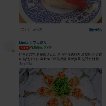
+
1
分享
開啟食記
›
Linda カフェ巡リ
均消價位: $
750
4.5
紅舍泰式料理 桃園遠百店 道地的泰式料理 紅鶴鳥 粉紅鶴
IG熱門打卡點 全新泰式網美餐廳 聚餐推薦 交通便利 桃
園火車站