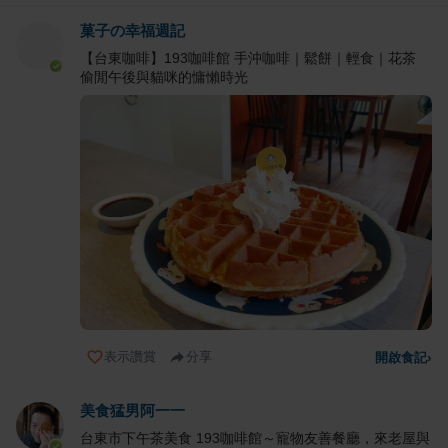
菓子の幸福週記
【台東咖啡】193咖啡館 手沖咖啡｜鬆餅｜輕食｜花茶
偷閒午後與貓咪的慵懶時光
表示讚賞
分享
開啟食記
›
美食猛男阿一一
台東市下午茶美食 193咖啡館～寵物友善餐廳，來老屋與