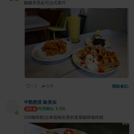
貓貓享受起司法式厚片
+
2
分享
開啟食記
›
半熟態度 歐美加
均消價位: $
250
4.0
193咖啡館|台東寵物友善的老屋貓咪咖啡館