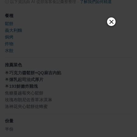
ⓘ
以下資訊由 AI 從部落客食記彙整整理
·
了解我們如何精選
餐種
鬆餅
義大利麵
焗烤
炸物
水餃
推薦菜色
🌟
巧克力醬鬆餅+QQ麻吉內餡
🌟
煉乳起司法式厚片
🌟
193鮮嫩炸雞塊
焦糖蔓越莓夾心鬆餅
玫瑰布朗尼佐香草冰淇淋
洛神花夾心鬆餅佐蜂蜜
份量
半份