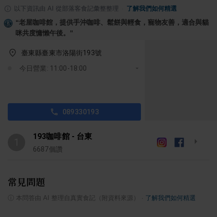
以下資訊由 AI 從部落客食記彙整整理
·
了解我們如何精選
“
老屋咖啡館，提供手沖咖啡、鬆餅與輕食，寵物友善，適合與貓
咪共度慵懶午後。
”
臺東縣臺東市洛陽街193號
今日營業: 11:00-18:00
089330193
193咖啡館 - 台東
1
6687
個讚
常見問題
ⓘ
本問答由 AI 整理自真實食記（附資料來源）
·
了解我們如何精選