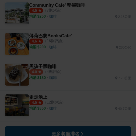
Community Cafe' 墾墨咖啡
（
7
則評論）
4.5
均消 $
250
・
咖啡
2.18公里
薄荷巴黎BooksCafe'
（
16
則評論）
4.6
均消 $
200
・
咖啡
283公尺
黑孩子黑咖啡
（
4
則評論）
4.0
均消 $
180
・
咖啡
7.79公里
走走池上
（
12
則評論）
4.5
均消 $
350
・
咖啡
40.7公里
更多餐廳排名