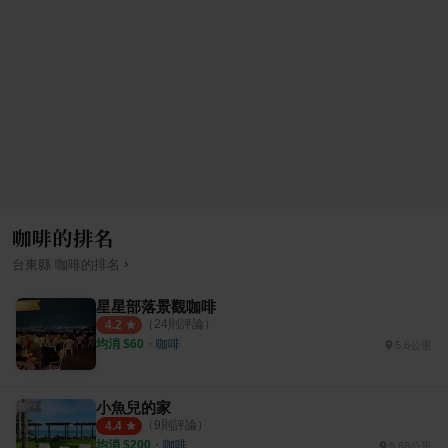
咖啡的排名
›
台東縣
咖啡
的排名
星星部落景觀咖啡
（
24
則評論）
4.2
均消 $
60
・
咖啡
5.6公里
小魚兒的家
（
9
則評論）
4.4
均消 $
200
・
咖啡
9.68公里