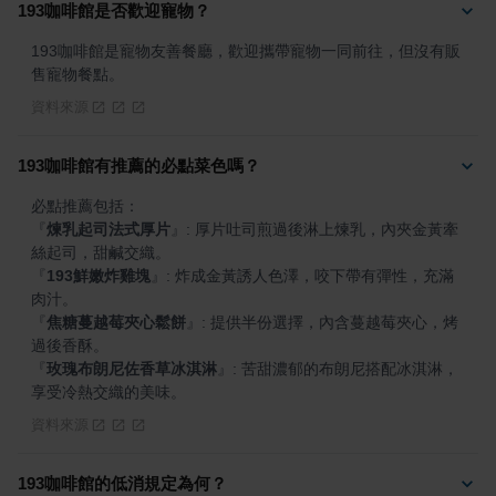
193咖啡館是否歡迎寵物？
193咖啡館是寵物友善餐廳，歡迎攜帶寵物一同前往，但沒有販
售寵物餐點。
資料來源
193咖啡館有推薦的必點菜色嗎？
『
煉乳起司法式厚片
』
: 厚片吐司煎過後淋上煉乳，內夾金黃牽
『
193鮮嫩炸雞塊
』
: 炸成金黃誘人色澤，咬下帶有彈性，充滿
『
焦糖蔓越莓夾心鬆餅
』
: 提供半份選擇，內含蔓越莓夾心，烤
『
玫瑰布朗尼佐香草冰淇淋
』
: 苦甜濃郁的布朗尼搭配冰淇淋，
享受冷熱交織的美味。
資料來源
193咖啡館的低消規定為何？