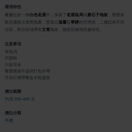
環境特色
餐廳位於一棟
白色老屋
中，保留了
老屋格局
與
磨石子地板
，整體裝
飾充滿復古懷舊氛圍，營造出
溫馨
且
寧靜
的空間感，二樓設有不同
分區，部分區域帶有
文青
風格，牆面彩繪增添趣味性。
注意事項
有低消
不限時
只收現金
響應環保不提供打包外帶
可自行攜帶餐盒水瓶盛裝
價位範圍
均消 200-400 元
價位分類
平價