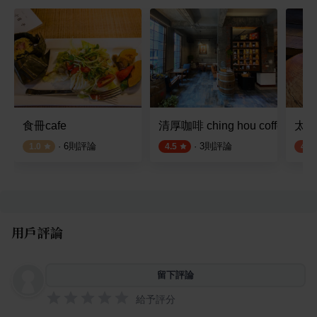
食冊cafe
清厚咖啡 ching hou coffee
太麻
·
6
則評論
·
3
則評論
1.0
4.5
4.0
用戶評論
留下評論
給予評分