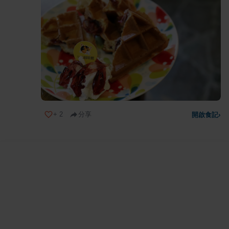
+
2
分享
開啟食記
›