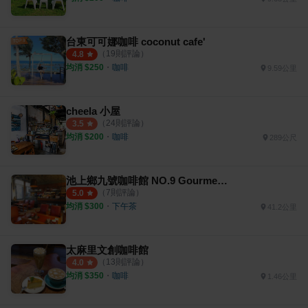
台東可可娜咖啡 coconut cafe'
（
19
則評論）
4.8
均消 $
250
・
咖啡
9.59公里
cheela 小屋
（
24
則評論）
3.5
均消 $
200
・
咖啡
289公尺
池上鄉九號咖啡館 NO.9 Gourmet Coffee
（
7
則評論）
5.0
均消 $
300
・
下午茶
41.2公里
太麻里文創咖啡館
（
13
則評論）
4.0
均消 $
350
・
咖啡
1.46公里