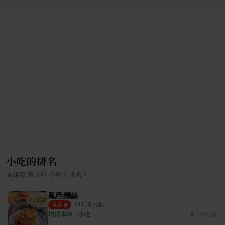
小吃的排名
›
高雄市
鳳山區
小吃
的排名
鳳邑麵線
（
41
則評論）
4.4
均消 $
50
・
小吃
1.98公里