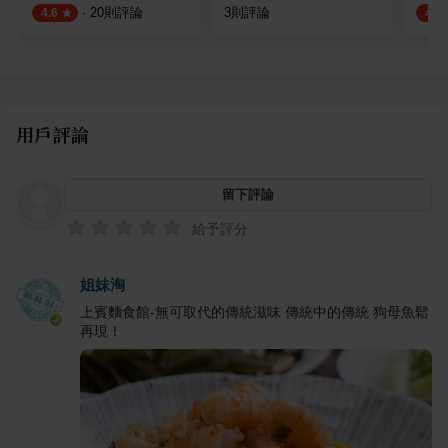
·
20
則評論
3
則評論
4.6
4.5
用戶評論
留下評論
給予評分
姐妹淘
上賓麵食館-無可取代的傳統滋味 傳統中的傳統 狗母魚鬆
再現！