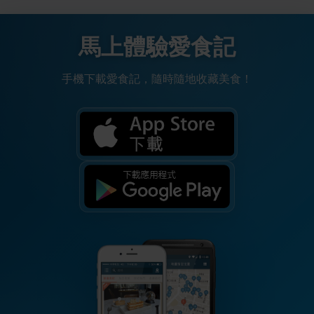
馬上體驗愛食記
手機下載愛食記，隨時隨地收藏美食！