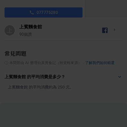
077775280
上賓麵食館
上
90
個讚
常見問題
ⓘ
本問答由 AI 整理自真實食記（附資料來源）
·
了解我們如何精選
上賓麵食館 的平均消費是多少？
上賓麵食館 的平均消費約為 250 元。