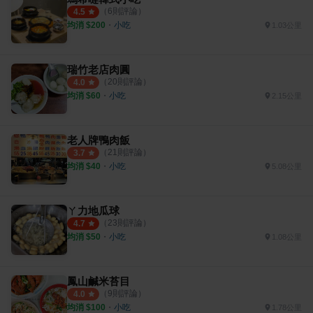
（
6
則評論）
4.5
均消 $
200
・
小吃
1.03公里
瑞竹老店肉圓
（
20
則評論）
4.0
均消 $
60
・
小吃
2.15公里
老人牌鴨肉飯
（
21
則評論）
3.7
均消 $
40
・
小吃
5.08公里
ㄚ力地瓜球
（
23
則評論）
4.7
均消 $
50
・
小吃
1.08公里
鳳山鹹米苔目
（
9
則評論）
4.0
均消 $
100
・
小吃
1.78公里