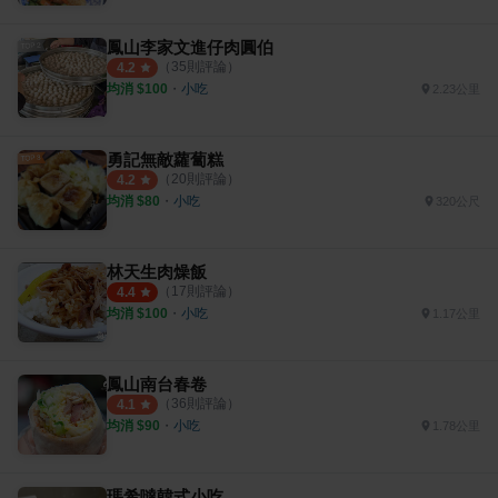
鳳山李家文進仔肉圓伯
（
35
則評論）
4.2
均消 $
100
・
小吃
2.23公里
勇記無敵蘿蔔糕
（
20
則評論）
4.2
均消 $
80
・
小吃
320公尺
林天生肉燥飯
（
17
則評論）
4.4
均消 $
100
・
小吃
1.17公里
鳳山南台春卷
（
36
則評論）
4.1
均消 $
90
・
小吃
1.78公里
瑪希噠韓式小吃