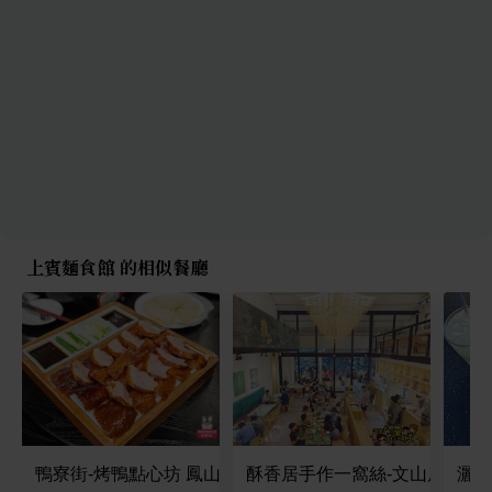
上賓麵食館 的相似餐廳
鴨寮街-烤鴨點心坊 鳳山一號店
酥香居手作一窩絲-文山店
灑屋